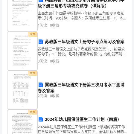
级下册三角形专项攻克试卷（详解版）
作
文
山西太原市外国语学校数学八年级下册三角形专项攻克
考试时间：90分钟；命题人：教研组考生注意：1、本卷
WhenIwasthreeyearsold,mymotherhiredatutorto
分第I卷（选择题）和第Ⅱ卷（非选择题）两部分，满分
1
阅读
0
收藏
teachmepiano.Itissuchaclassicstorythatevery
100分，考试时间90分钟2、答卷前，考生务必用
parentwantstheirdaughtertobeanelegantlady.So
付费
playingpianoisthebestwaytoshowelegance.ButmaybeI
苏教版三年级语文上册句子考点练习及答案
wasnottalentedinplayingpiano,Ishowedlessinterest
苏教版三年级语文上册句子考点练习及答案一、 按要求
andfinally,mymotherhadgivenupherpianodream.NowI
写句子。1．我说，吃马铃薯嫩叶的瓢虫，你们就不能改
amveryinterestedinpainting,Iwillpaintmanypictures
改口味，也吃蚜虫吗？（改为陈述句）
3
阅读
0
收藏
_________________________________
whenIamfree.Myteacherspokehighlyofmewhenshetook
alookatmyworks.MymotherhasrealizedthatIfoundmy
付费
talentandshefelthappyforme.
翼教版三年级语文下册第三次月考水平测试
我
卷及答案
三
2
阅读
0
收藏
岁
的
付费
时
2024年幼儿园保健医生工作计划（四篇）
候,
2024年幼儿园保健医生工作计划我园上学期的各项工作
我
在各级领导的正确指导和大力支持下，全体后勤人员的