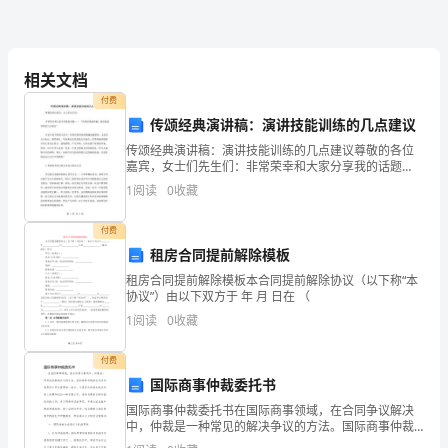
When
我感到快乐。
I
相关文档
was
付费
传颂经典演讲稿：演讲技能训练的几点建议
three
传颂经典演讲稿：演讲技能训练的几点建议尊敬的各位
嘉宾，女士们先生们：非常荣幸和大家分享我的话题
years
—— “传颂经典演讲稿：演讲技能训练的几点建议”在如
1
阅读
0
收藏
今快节奏的生活中，传颂经典的演讲稿越来越重要。无
old,
论是公
付费
my
租房合同提前解除模板
mother
租房合同提前解除模板本合同提前解除协议（以下称“本
协议”）由以下双方于 年 月 日在 （
hired
1
阅读
0
收藏
a
付费
tutor
国际商事仲裁委托书
to
国际商事仲裁委托书在国际商事领域，在合同争议解决
中，仲裁是一种常见的解决争议的方法。国际商事仲裁
teach
委托书是仲裁程序中至关重要的一部分，它是委托仲裁