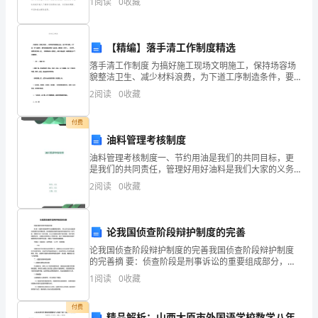
1
阅读
0
收藏
机构或仲裁人处理争议的一种书面文件。委托书是提交
me
到仲裁机
piano.
【精编】落手清工作制度精选
It
落手清工作制度 为搞好施工现场文明施工，保持场容场
貌整洁卫生、减少材料浪费，为下道工序制造条件，要
is
求各班组在每班作业完后，要做到工完场清，工完料
2
阅读
0
收藏
尽。建筑垃圾及时清运，工具周转材料清理归仓。并针
such
对
付费
a
油料管理考核制度
cl
油料管理考核制度一、节约用油是我们的共同目标，更
是我们的共同责任，管理好用好油料是我们大家的义务
我
和权力。二、按照我们单位的车型、年款核订单车百公
2
阅读
0
收藏
里耗油限额。老款吉普车100公里/23升油；新款吉普车1
的
钢
琴
论我国侦查阶段辩护制度的完善
梦
论我国侦查阶段辩护制度的完善我国侦查阶段辩护制度
的完善摘 要：侦查阶段是刑事诉讼的重要组成部分，其
初
公正与合法性直接关系到案件的审理结果。目前我国在
1
阅读
0
收藏
中
侦查阶段的辩护制度还存在一些问题，需要进行进一步
的完善
英
付费
语
精品解析：山西太原市外国语学校数学八年