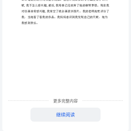
文
我
的
钢
琴
梦
初
talentandshefelthappyforme.
中
英
更多完整内容
语
作
继续阅读
文