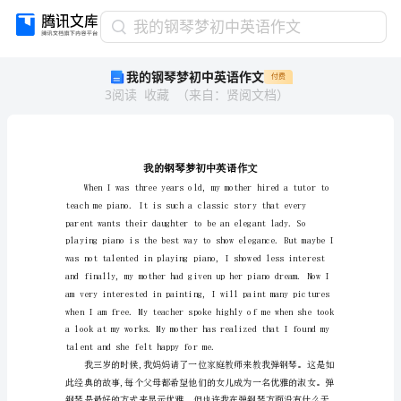
我
我的钢琴梦初中英语作文
的
我的钢琴梦初中英语作文
付费
钢
3
阅读
收藏
（
来自
：
贤阅文档
）
琴
梦
初
中
英
语
作