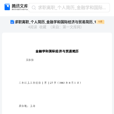
求
求职离职_个人简历_金融学和国际经济与贸易简历_1
职
求职离职_个人简历_金融学和国际经济与贸易简历_1
付费
离
4
阅读
收藏
（
来自
：
第一文库网
）
职
_
个
人
简
历
_
王拉拉