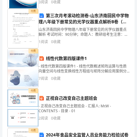
3
阅读
0
收藏
月
企业创新、企业风险、企业活力四个维度对企业发展情
况进
付费
1
第三次月考滚动检测卷-山东济南回民中学物
理八年级下册常见的光学仪器重点解析B卷（详
日）
解版）
山东济南回民中学物理八年级下册常见的光学仪器重点
专业：国际经济与贸易
解析 考试时间：90分钟；命题人：教研组考生注意：
居
1、本卷分第I卷（选择题）和第Ⅱ卷（非选择题）两部
1
阅读
0
收藏
分，满分100分，考试时间90分钟2、答卷前，考生务
住
付费
地：
线性代数第四版课件1
- 线性代数第四版课件1 - 线性代数概述矩阵运算与性质
上
向量空间与线性变换线性方程组与矩阵分解应用案例分
析 - 目录 - CO
海
7
阅读
0
收藏
电
付费
正视自己改变自己主题班会
话：
- 正视自己改变自己主题班会 - 汇报人: Mr.W -
139********（手
CONTENTS - 目录 - 01
2
阅读
0
收藏
机）
E-
付费
2024年食品安全监管人员业务能力检验试卷