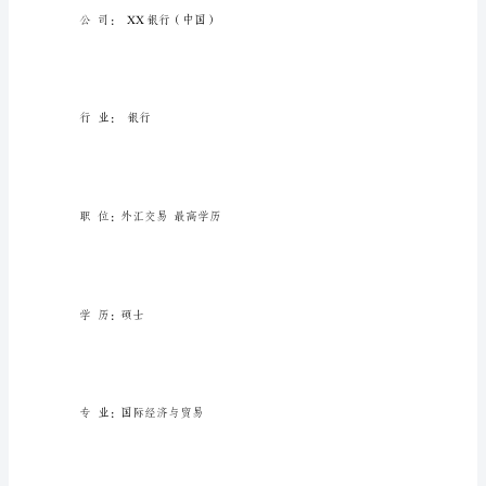
易
电话：139********（手机）
简
历
_1
E-mail：wanglala@wtojob
金
融
学
和
国
际
经