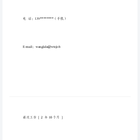
金
融
学
和
国
际
经
居住地：上海
济
与
贸