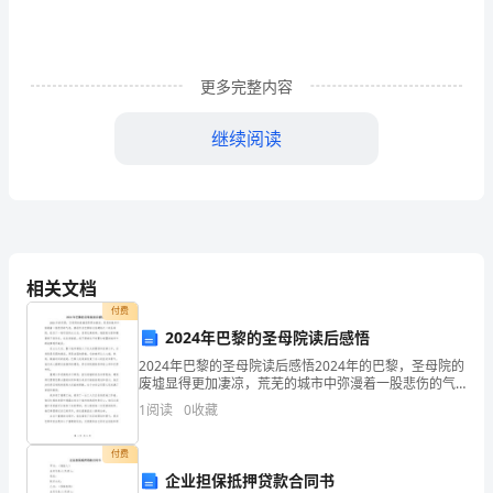
济
与
贸
更多完整内容
易
继续阅读
简
最近工作[2年10个月]
历
王
相关文档
拉
付费
2024年巴黎的圣母院读后感悟
拉
公司：XX银行（中国）
2024年巴黎的圣母院读后感悟2024年的巴黎，圣母院的
废墟显得更加凄凉，荒芜的城市中弥漫着一股悲伤的气
三
息。曾经作为巴黎标志性建筑之一的圣母院，经历了一
1
阅读
0
收藏
场可怕的大火后，变得支离破碎，瑰丽的尖塔和雕塑都
年
付费
以
企业担保抵押贷款合同书