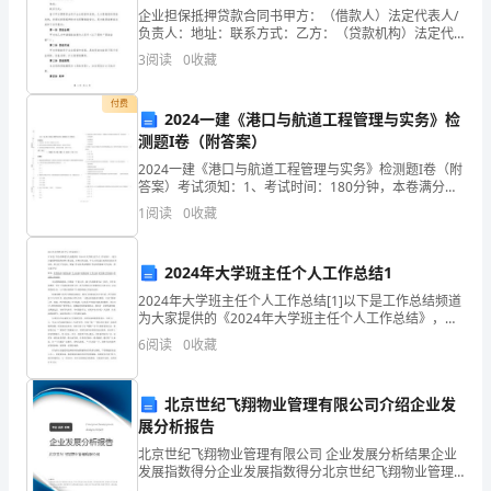
上
企业担保抵押贷款合同书甲方：（借款人）法定代表人/
负责人：地址：联系方式：乙方：（贷款机构）法定代
工
表人/负责人：地址：联系方式：鉴于甲方需要资金用于
行业：银行
3
阅读
0
收藏
企业经营和发展，乙方愿意提供贷款支持，并通过担保
抵押
作
付费
2024一建《港口与航道工程管理与实务》检
经
测题I卷（附答案）
验
2024一建《港口与航道工程管理与实务》检测题I卷（附
答案）考试须知：1、考试时间：180分钟，本卷满分为
|
120分。 2、请首先按要求在试卷的指定位置填写您的姓
1
阅读
0
收藏
名、准考证号等信息。 3、请仔细阅读各种
职位：外汇交易最高学历
男
2024年大学班主任个人工作总结1
|
2024年大学班主任个人工作总结[1]以下是工作总结频道
27
为大家提供的《2024年大学班主任个人工作总结》，还
为大家提供优质的年终工作总结、年度工作总结、个人
6
阅读
0
收藏
岁
工作总结,包括党支部工作总结、班主任工作总结
（1983
北京世纪飞翔物业管理有限公司介绍企业发
学历：硕士
展分析报告
年
北京世纪飞翔物业管理有限公司 企业发展分析结果企业
8
发展指数得分企业发展指数得分北京世纪飞翔物业管理
有限公司综合得分说明：企业发展指数根据企业规模、