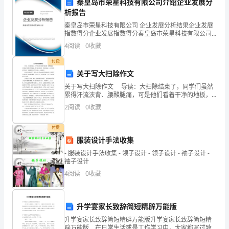
秦皇岛市荣星科技有限公司介绍企业发展分
师
析报告
正确的?
秦皇岛市荣星科技有限公司 企业发展分析结果企业发展
A:定期检查能源设施的运行状况
推
指数得分企业发展指数得分秦皇岛市荣星科技有限公司
综合得分说明：企业发展指数根据企业规模、企业创
B:制定节能措施并推广
4
阅读
0
收藏
新、企业风险、企业活力四个维度对企业发展情况进行
荐】
C:鼓励业主节约使用能源
评价。
付费
D:无需对能源使用进行监控
关于写大扫除作文
内
关于写大扫除作文 导读：大扫除结束了，同学们虽然
答案：D
累得汗流浃背、腰酸腿痛，可是他们看着干净的地板，
部
整齐的课桌椅，明亮的玻璃，心里甭提有多快乐。下面
2
阅读
0
收藏
是的关于写大扫除，欢送阅读！ 因为马上要开学了，
培
付费
训
确的?
服装设计手法收集
湖
- 服装设计手法收集 - 领子设计 - 领子设计 - 袖子设计 -
袖子设计
北
4
阅读
0
收藏
省
孝
升学宴家长致辞简短精辟万能版
答案：B
升学宴家长致辞简短精辟万能版升学宴家长致辞简短精
感
辟万能版 在日常生活或是工作学习中，大家都写过致