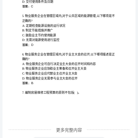
本
B:实用性
工
C:规范性
D:市场性
作
答案：C
范
围
及
理有关行政审批手续。
A:业主大会业主委员会
职
B:业主委员会业主大会
责
知
识
更多完整内容