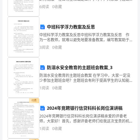
辞吧，致辞是指在举行会议或某种仪式时具有一定身份
市
6
阅读
0
收藏
的人的讲话。那什么样的致辞才规范呢？下面是小编为
大家
物
中班科学浮力教案及反思
业
中班科学浮力教案及反思中班科学浮力教案及反思 作
公
为一名教师，就难以避免地要准备教案，编写教案助于
积累教学经验，不断提高教学质量。那要怎么写好教案
3
阅读
0
收藏
司
呢？下面是小编整理的中班科学浮力教案及反思，供大
家
物
防溺水安全教育的主题班会教案_3
业
防溺水安全教育的主题班会教案 在学习中，大家一定没
少参加主题班会吧？主题班会有利于提高学生的认知能
管
力和自我教育能力，更有利于班级集体的建设。什么样
1
阅读
0
收藏
的主题班会才能够真正帮助到我们呢？下面是小编整理
理
付费
基
2024年竞聘银行信贷科科长岗位演讲稿
本
2024年竞聘银行信贷科科长岗位演讲稿亲爱的评委老
师，大家好！首先，感谢评委老师们给我这次宝贵的机
工
会，我是来自某某银行的XXX，非常荣幸能够站在这里，
1
阅读
0
收藏
向大家展示我竞聘银行信贷科科长岗位的演讲。信贷科
作
作