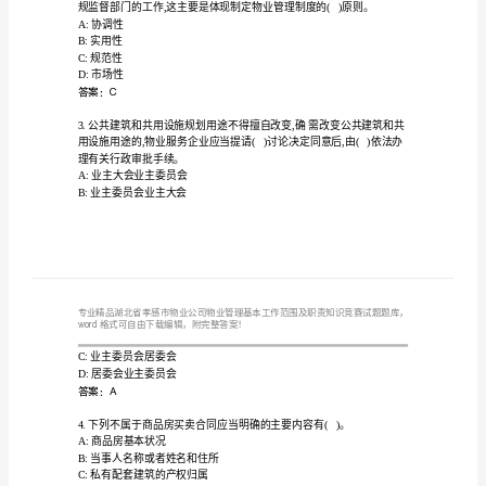
物
业
公
司
自动喷水灭火设备。
A:干式
物
B:干湿式
业
C:湿式
D:预作用
管
答案：B
理
基
A:协调性