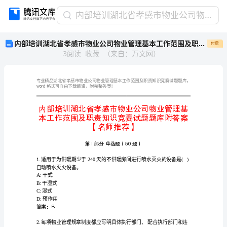
内
内部培训湖北省孝感市物业公司物业管理基本工作范围及职责知识竞赛试题题库附答案【名师推荐】
部
内部培训湖北省孝感市物业公司物业管理基本工作范围及职责知识竞赛试题题库附答案【名师推荐】
付费
培
3
阅读
收藏
（
来自
：
万文网
）
训
湖
北
省
word
格式可自由下载编辑，附完整答案！
孝
感
市