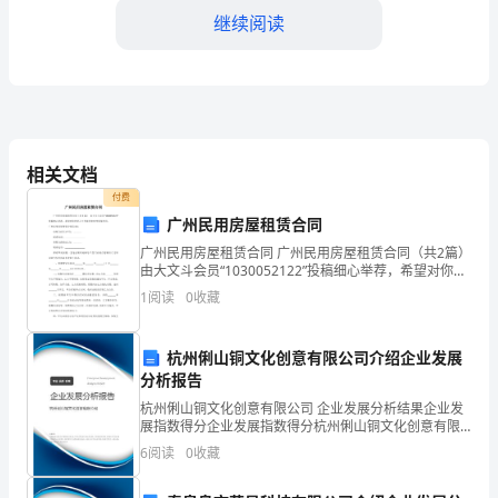
竞
继续阅读
赛
word
格式可自由下载编辑，附完整答案！
试
C:业主委员会居委会
题
D:居委会业主委员会
相关文档
付费
答案：A
题
广州民用房屋租赁合同
广州民用房屋租赁合同 广州民用房屋租赁合同（共2篇）
库
由大文斗会员“1030052122”投稿细心举荐，希望对你的
学习工作能带来参考借鉴作用。 广州民用房屋租赁合同
1
阅读
0
收藏
A:商品房基本状况
范本1 出租方(房主
附
B:当事人名称或者姓名和住所
杭州俐山铜文化创意有限公司介绍企业发展
答
C:私有配套建筑的产权归属
分析报告
D:交付使用条件及日期
杭州俐山铜文化创意有限公司 企业发展分析结果企业发
案
展指数得分企业发展指数得分杭州俐山铜文化创意有限
答案：C
公司综合得分说明：企业发展指数根据企业规模、企业
6
阅读
0
收藏
创新、企业风险、企业活力四个维度对企业发展情况进
【名
行评