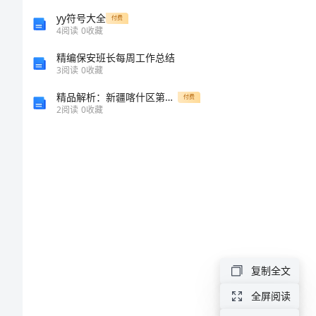
家
yy符号大全
付费
考号：
______
4
阅读
0
收藏
职
精编保安班长每周工作总结
3
阅读
0
收藏
业
精品解析：新疆喀什区第二中学物理八年级下册从粒子到宇宙专项测评试卷（详解版）
付费
2
阅读
0
收藏
资
格
三
级）
模
复制全文
拟
全屏阅读
试