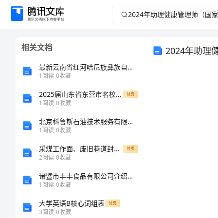
2024
年
相关文档
2024年助
助
最新云南省红河哈尼族彝族自治州金平苗族瑶族傣族自治县材料员考试题库及参考答案（新）
理
1
阅读
0
收藏
健
2025届山东省东营市名校八年级物理第一学期期末调研模拟试题含解析
付费
1
阅读
0
收藏
康
北京科鲁斯石油技术服务有限公司介绍企业发展分析报告
考试须知：
1
阅读
0
收藏
管
采煤工作面、废旧巷道封闭管理制度
付费
2
阅读
0
收藏
理
诸暨市丰丰食品有限公司介绍企业发展分析报告
师
1
阅读
0
收藏
大学英语B核心词组表
付费
（国
3
阅读
0
收藏
姓名：
______