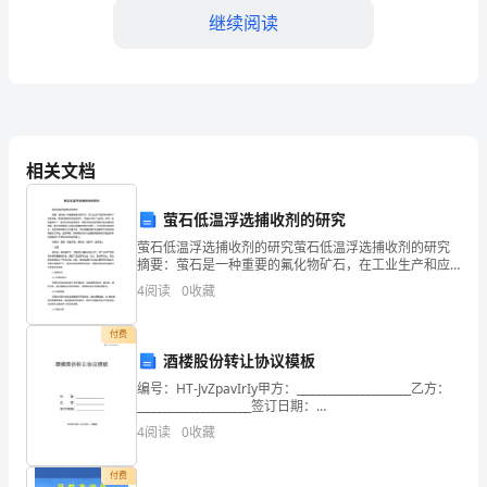
论
继续阅读
在
学
习、
工
相关文档
1.
作
萤石低温浮选捕收剂的研究
2.
或
萤石低温浮选捕收剂的研究萤石低温浮选捕收剂的研究
3.
摘要：萤石是一种重要的氟化物矿石，在工业生产和应
是
用中具有广泛的用途。萤石的提取和浓缩过程中，浮选
4
阅读
0
收藏
技术被广泛应用。然而，在低温条件下，萤石的浮选效
4.
生
果较差，
付费
5.
活
酒楼股份转让协议模板
6.
编号：HT-JvZpavIrIy甲方：_____________________乙方：
中，
_____________________签订日期：
7.
_____________________WORD文档 / A
大
4
阅读
0
收藏
8.
家
付费