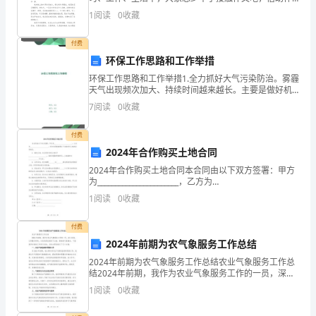
文可以提高我们的语言组织能力。相信许多人会觉得作
1
阅读
0
收藏
内
文很难写吧，以下是小编精心整理的关于
部
付费
环保工作思路和工作举措
言
环保工作思路和工作举措1.全力抓好大气污染防治。雾霾
天气出现频次加大、持续时间越来越长。主要是做好机
语
动车尾气污染防治，通过加大尾气监测，配合公安交警
7
阅读
0
收藏
部门完成旧机动车、黄标车的淘汰任务；建议县政府督
向
促开
付费
外
2024年合作购买土地合同
部
2024年合作购买土地合同本合同由以下双方签署：甲方
为_______________________，乙方为
言
_______________________。双方均同意按照以下条款进行土
1
阅读
0
收藏
地的合作购买。1
语
付费
的
2024年前期为农气象服务工作总结
2024年前期为农气象服务工作总结农业气象服务工作总
过
结2024年前期，我作为农业气象服务工作的一员，深入
实地，认真履行职责，为农民朋友提供了全面、精准的
渡，
1
阅读
0
收藏
气象服务。下面我将对我的工作进行总结，总结主要包