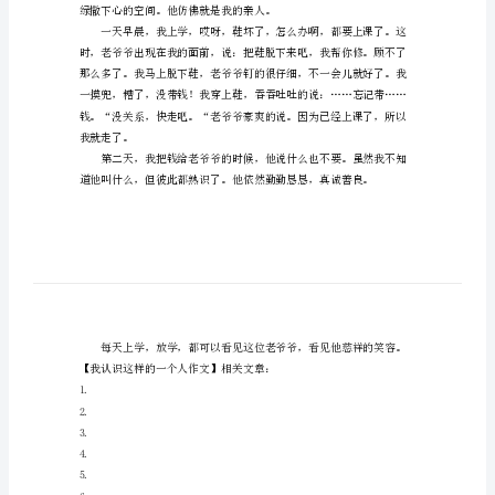
文
我
认
识
这
样
和蔼。
的
一
个
人
作
文