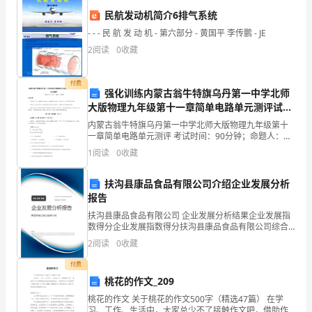
模板,内容仅供参考
都
民航发动机简介6排气系统
- - - 民 航 发 动 机 - 第六部分 - 黄国平 李传鹏 - JE
跟
2
阅读
0
收藏
作
付费
文
强化训练内蒙古翁牛特旗乌丹第一中学北师
大版物理九年级第十一章简单电路单元测评试题
打
（详解）
内蒙古翁牛特旗乌丹第一中学北师大版物理九年级第十
过
一章简单电路单元测评 考试时间：90分钟；命题人：教
研组考生注意：1、本卷分第I卷（选择题）和第Ⅱ卷（非
1
阅读
0
收藏
选择题）两部分，满分100分，考试时间90分钟2
交
扶沟县康品食品有限公司介绍企业发展分析
道
报告
吧，
扶沟县康品食品有限公司 企业发展分析结果企业发展指
数得分企业发展指数得分扶沟县康品食品有限公司综合
作
得分说明：企业发展指数根据企业规模、企业创新、企
2
阅读
0
收藏
业风险、企业活力四个维度对企业发展情况进行评价。
文
该企
付费
桃花的作文_209
是
桃花的作文 关于桃花的作文500字（精选47篇） 在学
从
习、工作、生活中，大家总少不了接触作文吧，借助作