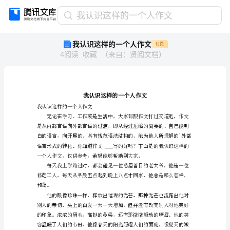
我
我认识这样的一个人作文
认
我认识这样的一个人作文
付费
识
4
阅读
收藏
（
来自
：
贤阅文档
）
这
样
的
一
个
人
我认识这样的一个人作文
作