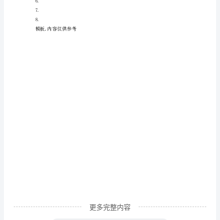
我
认
识
这
样
的
我就走了。
一
个
人
作
文
更多完整内容
无