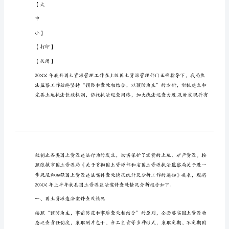
查
时间：20XX-8-7
处
9:28:47
分
|
析
来源：山丹县国土资源局
报
告
|
20XX
点击数：267
年
|
上
半
【大
年