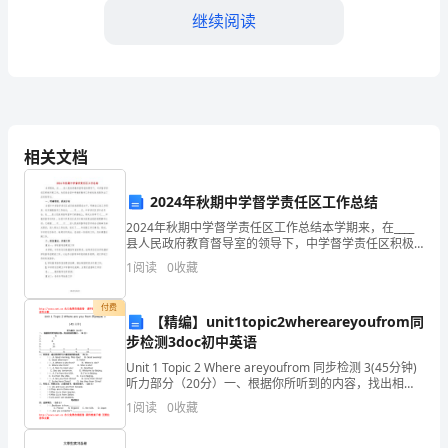
（5
继续阅读
篇
范
文）
第
相关文档
一
2024年秋期中学督学责任区工作总结
篇：
2024年秋期中学督学责任区工作总结本学期来，在____
一、国土资源违法案件查处情况
20XX
县人民政府教育督导室的领导下，中学督学责任区积极
开展工作，为促进全县中学教育教学工作的良性发展作
1
阅读
0
收藏
年
出了应有的努力。一、明确职责，找准方向为提升中学
上
付费
【精编】unit1topic2whereareyoufrom同
步检测3doc初中英语
半
Unit 1 Topic 2 Where areyoufrom 同步检测 3(45分钟)
年
听力部分（20分）一、根据你所听到的内容，找出相应
的图片。（5分）1.
1
阅读
0
收藏
土