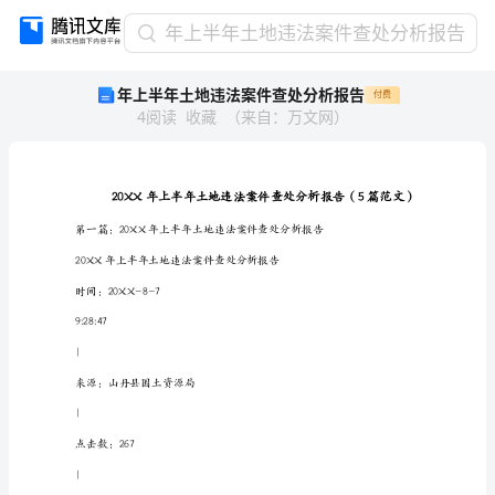
年
年上半年土地违法案件查处分析报告
上
年上半年土地违法案件查处分析报告
付费
半
4
阅读
收藏
（
来自
：
万文网
）
年
土
地
违
法
案
件