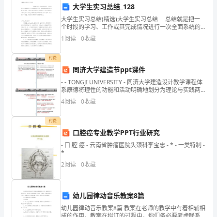
地
大学生实习总结_128
违
大学生实习总结(精选)大学生实习总结 总结就是把一
个时段的学习、工作或其完成情况进行一次全面系统的
法
总结，他能够提升我们的书面表达能力，不妨让我们认
0.5223公顷，执行罚款
1
阅读
0
收藏
真地完成总结吧。
案
付费
件
同济大学建造节ppt课件
- - TONGJI UNIVERSITY - 同济大学建造设计教学课程体
查
系康德将理性的功能和活动明确地划分为理论与实践两
体主要是企业和个人。
个方面，相应地作用于两个不同的领
4
阅读
0
收藏
处
分
二、
付费
口腔癌专业教学PPT行业研究
析
- 口 腔 癌 - 云南省肿瘤医院头颈科李宝忠 - * - 一类特制 -
*
报
2
阅读
0
收藏
告
20XX
幼儿园律动音乐教案8篇
年
幼儿园律动音乐教案8篇 教案在老师的教学中有着相辅相
成的作用，教案在拟订的过程中，你们务必要考虑联系