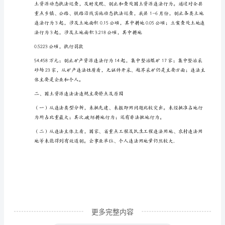
中
土
地
小】
违
【打印】
法
案
【关闭】
件
查
处
分
析
报
告
更多完整内容