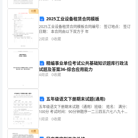
下，
1.2为会计财务管理提供
付费
每
2025工业设备租赁合同模板
个
2025工业设备租赁合同模板合同编号： 签订地点： 签订
日期： 本合同由以下双方于 年
企
2
阅读
0
收藏
业
的
精编事业单位考试公共基础知识题库行政法
发
试题及答案36-综合应用能力
4
阅读
0
收藏
展
都
五年级语文下册期末试题(通用)
面
五年级语文下册期末试题（通用）班级： 姓名： 满分：
临
100分 考试时间：90分钟题序一二三四五六七八九十总
分得分一、 看拼音，写词语。chénɡ rèn fēn xiǎo
1
阅读
0
收藏
着
各
付费