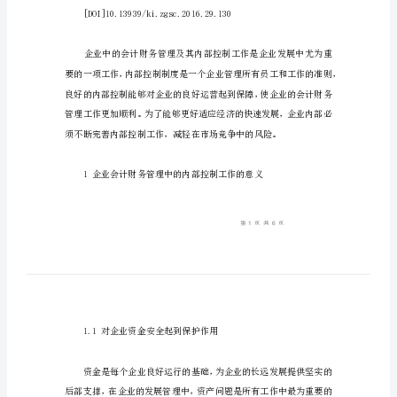
中
内
部
控
制
以期对企业的管理起到帮助。
工
作
的
路