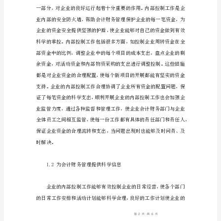
径
分
析
强
化
企
业
会
计
财
务
管