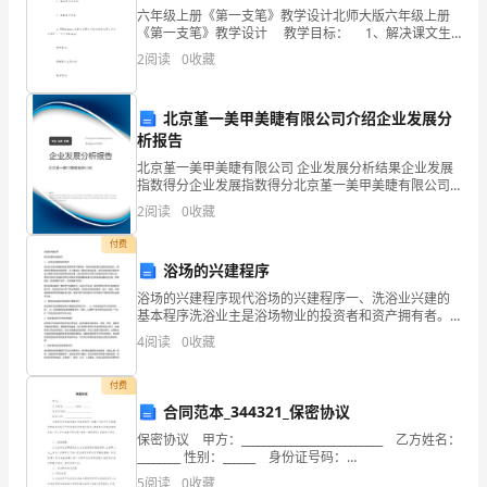
[摘
六年级上册《第一支笔》教学设计北师大版六年级上册
《第一支笔》教学设计 教学目标： 1、解决课文生
要]
字词 2、理解课文内容 3、理解“成熟在贫困之中的
2
阅读
0
收藏
有益
在
经
北京堇一美甲美睫有限公司介绍企业发展分
析报告
济
北京堇一美甲美睫有限公司 企业发展分析结果企业发展
指数得分企业发展指数得分北京堇一美甲美睫有限公司
全
综合得分说明：企业发展指数根据企业规模、企业创
2
阅读
0
收藏
新、企业风险、企业活力四个维度对企业发展情况进行
球
评价。
付费
化
浴场的兴建程序
浴场的兴建程序现代浴场的兴建程序一、洗浴业兴建的
发
基本程序洗浴业主是浴场物业的投资者和资产拥有者。
他的目标是通过适度的资金投入，获得较为理想的投资
4
阅读
0
收藏
展
回报率。为了确保这一最终目标的实现，他往往组织两
方面的专
的
付费
合同范本_344321_保密协议
时解决。
局
保密协议 甲方：__________________________ 乙方姓名：
势
________ 性别：______ 身份证号码：
____________________ 职务工种：__
5
阅读
0
收藏