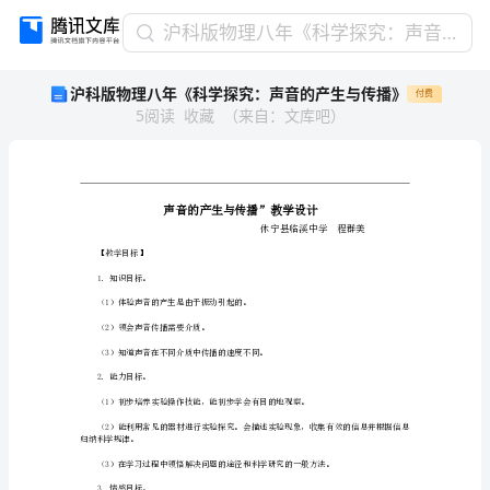
沪
沪科版物理八年《科学探究：声音的产生与传播》
科
沪科版物理八年《科学探究：声音的产生与传播》
付费
版
5
阅读
收藏
（
来自
：
文库吧
）
物
理
八
年
《科
学
【教学目标】
探