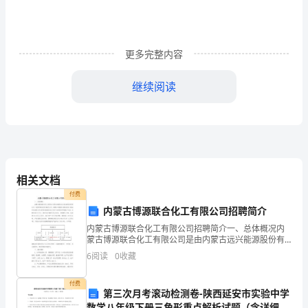
宁
县
临
更多完整内容
溪
继续阅读
中
学
多媒体课件：声波动画。可到网上查询。
程
【设计思路】
群
相关文档
美
付费
内蒙古博源联合化工有限公司招聘简介
【教
计的主旨。
内蒙古博源联合化工有限公司招聘简介一、总体概况内
学
蒙古博源联合化工有限公司是由内蒙古远兴能源股份有
限公司、美国西格玛投资集团公司、内蒙古中煤蒙大新
6
阅读
0
收藏
目
能源化工基地开发有限公司共同打造建设的以天然气为
原料的甲
标】
付费
第三次月考滚动检测卷-陕西延安市实验中学
数学八年级下册三角形重点解析试题（含详细解