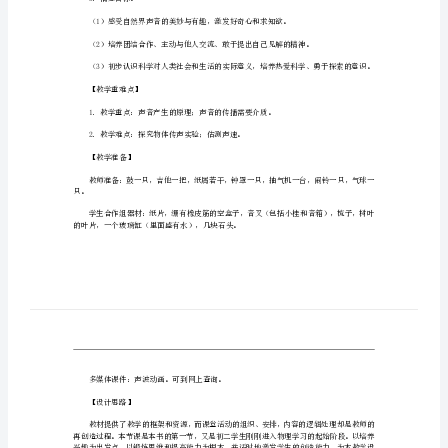
1．知识目标。
究：
（1）体验声音的产生是由于振动引起的。
声
（2）领会声音传播需要介质。
音
（3）知道声音在不同介质中传播的速
的
2．能力目标。
产
生
归纳科学规律。
与
传
3．情感目标。
播》
声