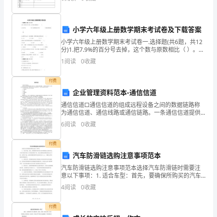
是
由
（同学回答）
小学六年级上册数学期末考试卷及下载答案
于
小学六年级上册数学期末考试卷一.选择题(共6题，共12
分)1.把7.9%的百分号去掉，这个数与原数相比（ ）。A.
的哪些方面的知识？
振
大小不变 B.扩大到原来的100倍 C.缩小到原来
1
阅读
0
收藏
动
学生：
付费
引
企业管理资料范本-通信信道
通信信道□通信信道的组成远程设备之间的数据链路称
起
为通信信道、通信线路或通信链路。一条通信信道提供
了在 两至多点间传送数据的通道。通信信道可以由下述
的。
6
阅读
0
收藏
传输设备之一或它们的某种组合所组成:.相关公司正式正
式
（2）
付费
汽车防滑链选购注意事项范本
领
汽车防滑链选购注意事项范本选择汽车防滑链时需要注
会
意以下事项：1. 适合车型：首先，要确保所购买的汽车
防滑链适合您的车型。不同车型的车轮尺寸和轮胎宽度
4
阅读
0
收藏
声
不同，因此所需的防滑链类型也会不同。在购买之前，
查阅
音
付费