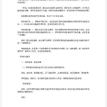
音
的
【教学重难点】
产
生
与
2．教学难点：探究物体传声实验；估
传
【教学准备】
播”
教
只。
学
设
的叶片，一个玻璃缸（里面盛有水），几块石头。
计
休