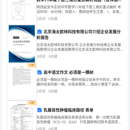
1．
析）
陕西延安市实验中学数学八年级下册三角形重点解析 考
知
试时间：90分钟；命题人：教研组考生注意：1、本卷分
第I卷（选择题）和第Ⅱ卷（非选择题）两部分，满分100
2
阅读
0
收藏
识
分，考试时间90分钟2、答卷前，考生务必用0
目
北京海太欧林科技有限公司介绍企业发展分
一步理解。
析报告
标。
北京海太欧林科技有限公司 企业发展分析结果企业发展
指数得分企业发展指数得分北京海太欧林科技有限公司
（1）
生一个模型即可。
综合得分说明：企业发展指数根据企业规模、企业创
3
阅读
0
收藏
新、企业风险、企业活力四个维度对企业发展情况进行
体
评价。
付费
管听声”事例引人启发，让学生拓展联想。
验
高中语文作文 必须是一棵树
必须是一棵树必须是一棵树他接过母亲手中的伞，将伞
声
【教学过程】
偏向母亲的那一侧，对母亲微笑……他自小便是个讷讷的
孩子。七岁前他一直夹在父母中间，什么不做都可能成
2
阅读
0
收藏
音
为父母矛盾的源头。有时，他不经意的一句话就可能引
一、创设情景，提出问题
来父亲
的
付费
乳腺良性肿瘤临床路径 表单
产
乳腺良性肿瘤临床路径表单适用对象：第一诊断为乳腺
良性肿瘤（ICD-10：D24） 行乳腺肿物切除术或病变导
生
管切除术（ICD-9-CM-3：85.21）患者姓名： 性别：
0
阅读
0
收藏