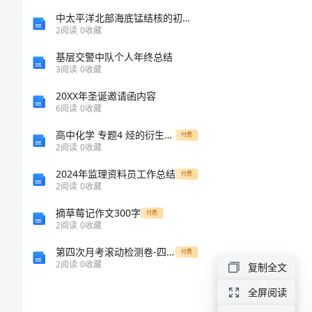
学
中太平洋北部海底锰结核的初步研究
2
阅读
0
收藏
论
基层交警中队个人年终总结
3
阅读
0
收藏
文
20XX年圣诞邀请函内容
6
阅读
0
收藏
小
高中化学 专题4 烃的衍生物 第三单元 醛羧酸 第2课时 羧酸 酯学案 苏教版选修5-苏教版高二选修5化学学案（精选版）
学
付费
2
阅读
0
收藏
英
2024年监理资料员工作总结
付费
语
2
阅读
0
收藏
教
摘草莓记作文300字
付费
2
阅读
0
收藏
学
第四次月考滚动检测卷-四川遂宁二中八年级物理长度和时间的测量综合训练试题（含答案及解析）
付费
与
2
阅读
0
收藏
复制全文
词
全屏阅读