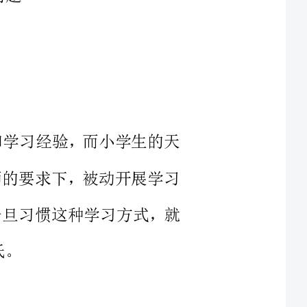
生活和学习经验，而小学生的天
是在教师的要求下，被动开展学习
。学生一旦习惯这种学习方式，就
点所在。英语词汇一般而言都是
式较为单一，多是采取机械记忆的
词在脑海中存活一定的时间段，不