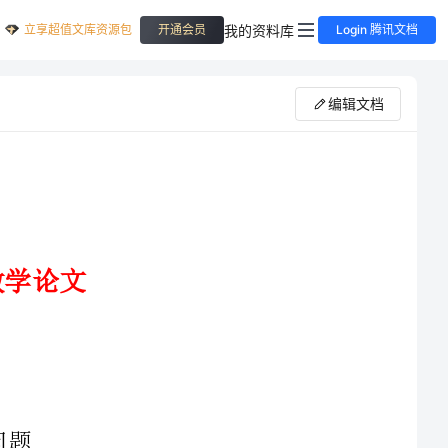
立享超值文库资源包
我的资料库
开通会员
Login 腾讯文档
编辑文档