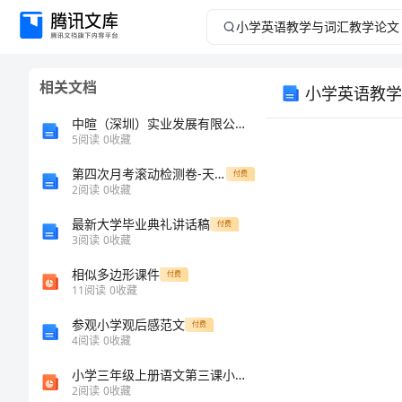
小
学
相关文档
小学英语教学
英
中暄（深圳）实业发展有限公司介绍企业发展分析报告
语
5
阅读
0
收藏
第四次月考滚动检测卷-天津南开大附属中数学八年级下册三角形专题训练试卷
教
付费
2
阅读
0
收藏
学
最新大学毕业典礼讲话稿
付费
3
阅读
0
收藏
与
相似多边形课件
付费
11
阅读
0
收藏
词
参观小学观后感范文
付费
汇
4
阅读
0
收藏
小学三年级上册语文第三课小摄影师ppt-课件2
教
2
阅读
0
收藏