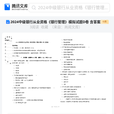
2024
2024中级银行从业资格《银行管理》模拟试题D卷 含答案
中
2024中级银行从业资格《银行管理》模拟试题D卷 含答案
付费
级
3
阅读
收藏
（
来自
：
尚阅文库
）
银
行
从
业
资
格
《银
省