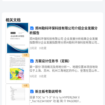
D、损失类
答
案
相关文档
A、固定收益类证劵投资业务
B、吸收股东1年期（含）以上定期存款
2024
郑州勒科环保科技有限公司介绍企业发展分
析报告
C、经批准发行债劵
中
郑州勒科环保科技有限公司 企业发展分析结果企业发展
D、同业拆借
指数得分企业发展指数得分郑州勒科环保科技有限公司
级
综合得分说明：企业发展指数根据企业规模、企业创
2
阅读
0
收藏
管
3、根据《信托公司
新、企业风险、企业活力四个维度对企业发展情况进行
银
评价。
付费
A、实业投资
行
方案设计任务书（定稿）
B、自用固定资产投资
第一部分 项目概况及用地分析一、地理位置本项目地块
从
位于上海、苏州、杭州三角地区的中心，坐落在昆山市
C、金融产品投资
淀山湖东北岸边，与上海旭宝高尔夫俱乐部毗邻（注：
9
阅读
0
收藏
业
上海旭宝高尔夫俱乐部是亚洲十大高尔夫球场之一，消
D、金融类公司股权投资
费客群
资
付费
新主板考勤说明书
格
A、在公开市场上买入证券
目录 TOC \o "1-3" \h \z \u HYPERLINK \l
"_Toc162341809" 功 能 简 介 PAGEREF
《银
_Toc162341809 \h 2 HYPERLINK