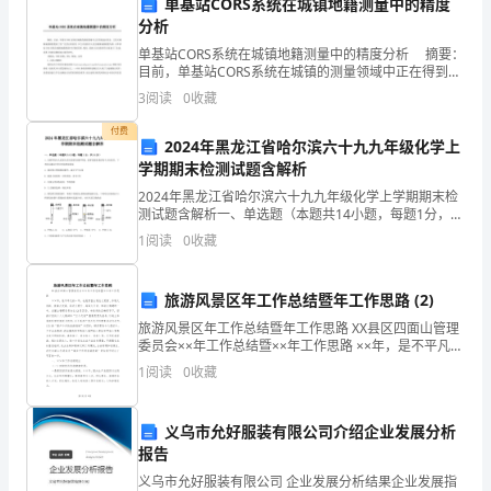
单基站CORS系统在城镇地籍测量中的精度
分析
试
一类非银行金融机构。
单基站CORS系统在城镇地籍测量中的精度分析 摘要：
须
目前，单基站CORS系统在城镇的测量领域中正在得到逐
A、财务公司
步普及，尤其对城镇地籍测量提供了更广泛的应用前
3
阅读
0
收藏
知：
景。本文以盘锦市大洼县城镇地籍测量为例，对单基
B、证券公司
付费
1、
2024年黑龙江省哈尔滨六十九九年级化学上
C、期货公司
学期期末检测试题含解析
考
D、保险公司
2024年黑龙江省哈尔滨六十九九年级化学上学期期末检
测试题含解析一、单选题（本题共14小题，每题1分，共
试
14分）1、自然环境与人们的生活关系密切爱护环境、爱
1
阅读
0
收藏
护家园是我们每个人的责任，下列有关做法不符合
销标的资产潜在损失的一种策略性选择。
时
A、正相关
间：
旅游风景区年工作总结暨年工作思路 (2)
B、负相关
旅游风景区年工作总结暨年工作思路 XX县区四面山管理
120
委员会××年工作总结暨××年工作思路 ××年，是不平凡的
C、同等
一年。也是四面山观念大更新、体制大创新、旅游大发
分
1
阅读
0
收藏
展、经济大提升、局面大开创、和
D、不相关
钟，
义乌市允好服装有限公司介绍企业发展分析
本
报告
行的企业社会责任进行了阐述，并对银行业金融机构履行企业社会责任的
义乌市允好服装有限公司 企业发展分析结果企业发展指
了建议。