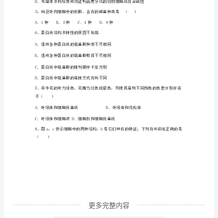
期
2、下图所示的免疫过程属于（）
末
检
①体液免疫③细胞免疫
测
②特异性免疫④非特异性免疫
模
拟
试
题
含
更多完整内容