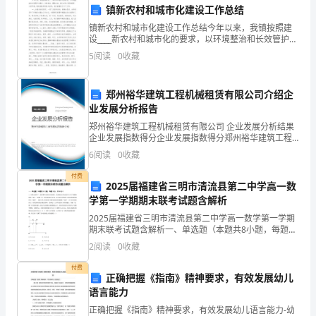
镇新农村和城市化建设工作总结
中
6、蛋白质结构多样性的原因不包括
镇新农村和城市化建设工作总结今年以来，我镇按照建
设____新农村和城市化的要求，以环境整治和长效管护为
高
重点，全面发动，重拳出击，精心打造八里的投资、人
A．组成各种蛋白质的氨基酸种类不尽相同
5
阅读
0
收藏
居环境，镇村面貌得到较大改观。我们着重抓了以下工
一
作
B．组成各种蛋白质的氨基酸数目不尽相同
生
郑州裕华建筑工程机械租赁有限公司介绍企
业发展分析报告
C．蛋白质中氨基酸的排列顺序千差万别
物
郑州裕华建筑工程机械租赁有限公司 企业发展分析结果
企业发展指数得分企业发展指数得分郑州裕华建筑工程
第
D．蛋白质中氨基酸的连接方式有所不同
机械租赁有限公司综合得分说明：企业发展指数根据企
6
阅读
0
收藏
业规模、企业创新、企业风险、企业活力四个维度对企
一
业发
付费
2025届福建省三明市清流县第二中学高一数
学
于（）
学第一学期期末联考试题含解析
期
2025届福建省三明市清流县第二中学高一数学第一学期
期末联考试题含解析一、单选题（本题共8小题，每题5
期
分，共40分）1、在特定条件下，篮球赛中进攻球员投球
2
阅读
0
收藏
后，篮球的运行轨迹是开口向下的抛物线的一部分.
C．叶绿体和细胞液D．细胞核和细胞质基质
末
付费
正确把握《指南》精神要求，有效发展幼儿
检
语言能力
（）
正确把握《指南》精神要求，有效发展幼儿语言能力-幼