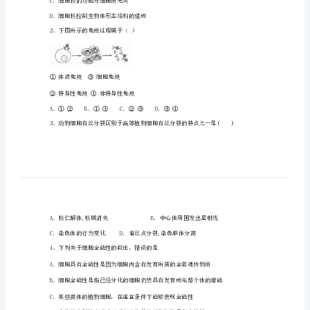
初
中
高
一
生
物
第
A．细胞核与细胞的分裂、分化有关
一
B
学
C．细胞核的功能与细胞质无关
期
D．细胞核控制生物体形态结构的建成