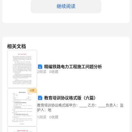
解
继续阅读
析
2024
年
相关文档
河
4、下列关于细胞全能性的叙述，错误的是
北
精编铁路电力工程施工问题分析
省
2
阅读
0
收藏
保
定
付费
教育培训协议格式版（六篇）
市
教育培训协议格式版甲方：_____ 乙方：_____负责人：监
重
护人：地
1
阅读
0
收藏
点
A．1种B．5种C．4种D．8种
初