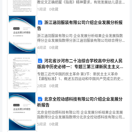
测
教论文正确把握《指南》精神要求，有效发展幼儿语言
能力 【摘 要】语言是交流和思维的工具。《指南》告诉
1
阅读
0
收藏
模
我们，语言的发展能帮助幼儿提高交往能力和促进思维
能
拟
浙江涵羽服装有限公司介绍企业发展分析报
告
试
浙江涵羽服装有限公司 企业发展分析结果企业发展指数
题
得分企业发展指数得分浙江涵羽服装有限公司综合得分
说明：企业发展指数根据企业规模、企业创新、企业风
4
阅读
0
收藏
险、企业活力四个维度对企业发展情况进行评价。该企
含
业的
河北省沙河市二十冶综合学校高中分校人民
解
版高中历史必修一：专题三第三课新民主主义革
析
命 导学案
专题三近代中国的民主革命 第3节：新民主主义革命
【课程标准】1、概述五四运动和中国共产党成立的史
一、
实，认识其对中国社会变革的影响。2、概述中国共产党
2
阅读
0
收藏
领导的新民主主义革命的主要史实，认识新民主主义革
单
北京全控动感科技有限公司介绍企业发展分
选
析报告
北京全控动感科技有限公司 企业发展分析结果企业发展
题
指数得分企业发展指数得分北京全控动感科技有限公司
综合得分说明：企业发展指数根据企业规模、企业创
（本
5
阅读
0
收藏
新、企业风险、企业活力四个维度对企业发展情况进行
评价。