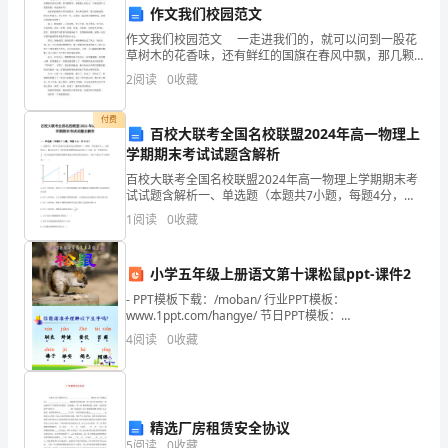
确
作文我们校园范文
作文我们校园范文 一走进我们的，就可以问到一股花
保
草树木的花香味，还有鲜红的国旗在春风中飘，那几颗
黄星，仿佛镶上的宝石。下面是的作文我们校园，欢迎
车
2
阅读
0
收藏
成的意外。
来参考！ 我们的校园每个季节都很美。春天鲜花盛开
间
付费
百校大联考全国名校联盟2024年高一物理上
用
学期期末考试试题含解析
百校大联考全国名校联盟2024年高一物理上学期期末考
电
试试题含解析一、单选题（本题共7小题，每题4分，共
28分）1、如图所示，图甲为某做匀变速直线运动物体的
的
1
阅读
0
收藏
v-t图线，其初速度为v0，加速度为a；图乙表
安
小学五年级上册语文第十课松鼠ppt-课件2
全，
- PPT模板下载：/moban/ 行业PPT模板：
www.1ppt.com/hangye/ 节日PPT模板：
以
www.1ppt.com/jieri/ PPT素材下载：www
电的安全。
4
阅读
0
收藏
下
是
精选厂房租赁安全协议
一
5
阅读
0
收藏