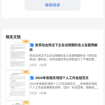
节，
继续阅读
涉
及
到
安
相关文档
全
付费
新劳动合同法下企业试用期的含义及案例解
析
和
劳动合同法下企业试用期的含义及案例解析在《劳动合
生
同法》颁布后，对劳动者的责任承担进行了严格的限
制，《劳动合同法》第九十条规定：劳动者违反本法规
2
阅读
0
收藏
产
定解除劳动合同，或者违反劳动合同中约定的保密义务
或者竞业限
付费
效
2024年收银员领班个人工作总结范文
率。
2024年收银员领班个人工作总结范文____年收银员领班
个人工作总结尊敬的领导：您好！时光荏苒，转眼间____
为
年已经过去了。我担任收银员领班一职已经将近一年，
7
阅读
0
收藏
经历了许多挑战和机遇，积累了丰富的经验和成
了
付费