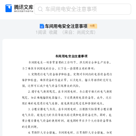
车
车间用电安全注意事项
间
车间用电安全注意事项
付费
用
1
阅读
收藏
（
来自
：
尚阅文库
）
电
安
全
注
意
事
项