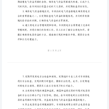
车
间
用
电
安
全
注
意
事
项
的过载问题。
车
间