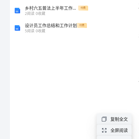
重
乡村六五普法上半年工作总结
付费
2
阅读
0
收藏
点
设计员工作总结和工作计划
付费
5
阅读
0
收藏
工
作
总
结
2024
年
乡
复制全文
镇
全屏阅读
年