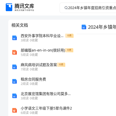
2024
年
相关文档
2024年乡
乡
西安外事学院本科毕业设计(论文)规范5.27
付费
镇
3
阅读
0
收藏
年
部编版an-en-in-on(很好用)
付费
5
阅读
0
收藏
度
麻风病培训试题及答案
付费
7
阅读
0
收藏
招
租房合同服务费
2
阅读
0
收藏
商
北京展览馆集团有限公司莫多多餐饮分部介绍企业发展分析报告_68885
引
3
阅读
0
收藏
小学语文三年级下册5翠鸟课件2
资
6
阅读
0
收藏