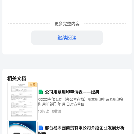
出：
“提
更多完整内容
出
一
继续阅读
个
问
二、把握契机，激活思维
题
往
相关文档
付费
往
公司用章用印申请表——经典
比
XXXXX有限公司（办公室存档）用章用印申请表用印名
称 用印部门 年 月 日对方单位
解
10
阅读
0
收藏
决
也就会水到渠成。
邢台易鼎园商贸有限公司介绍企业发展分析
一
报告