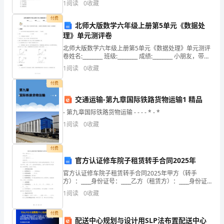
1
阅读
0
收藏
位应 当服从总承包单位的安全生产管理,分包单
虚，把学生弄糊涂。
效
付费
北师大版数学六年级上册第5单元《数据处
的
理》单元测评卷
课
北师大版数学六年级上册第5单元《数据处理》单元测评
三、曲径通幽，引人入胜
卷姓名:________ 班级:________ 成绩:________ 小朋友，带上
你一段时间的学习成果，一起来做个自我检测
堂
1
阅读
0
收藏
提
付费
交通运输-第九章国际铁路货物运输1 精品
问
- 第九章国际铁路货物运输 - - - - * - *
能
1
阅读
0
收藏
诱
付费
发
官方认证修车院子租赁转手合同2025年
学
官方认证修车院子租赁转手合同2025年甲方（转手
方）：____身份证号：____乙方（租赁方）：____身份证
生
号：____根据《中华人民共和国合同法》及相关法律法规
1
阅读
0
收藏
的规定，甲乙双方在平等、自愿、公平、
思
付费
配送中心规划与设计用SLP法布置配送中心