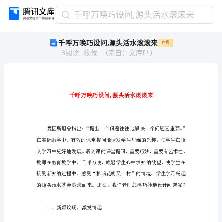
千
千呼万唤巧设问,源头活水滚滚来
呼
千呼万唤巧设问,源头活水滚滚来
付费
万
3
阅读
收藏
（
来自
：
文库吧
）
唤
巧
设
问,
源
头
活