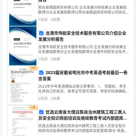
个
邢台易鼎园商贸有限公司 企业发展分析结果企业发展指
数得分企业发展指数得分邢台易鼎园商贸有限公司综合
问
得分说明：企业发展指数根据企业规模、企业创新、企
1
阅读
0
收藏
业风险、企业活力四个维度对企业发展情况进行评价。
题
该企
龙港市伟航安全技术服务有限公司介绍企业
更
发展分析报告
龙港市伟航安全技术服务有限公司 企业发展分析结果企
重
业发展指数得分企业发展指数得分龙港市伟航安全技术
服务有限公司综合得分说明：企业发展指数根据企业规
要。”
1
阅读
0
收藏
模、企业创新、企业风险、企业活力四个维度对企业发
展情
在
付费
2023届安徽省明光市中考英语考前最后一卷
含答案
实
2023年中考英语模拟试卷注意事项：1． 答题前，考生
际
升华了文本的主题思想。
先将自己的姓名、准考证号填写清楚，将条形码准确粘
贴在考生信息条形码粘贴区。2．选择题必须使用2B铅笔
0
阅读
0
收藏
教
填涂；非选择题必须使用0．5毫米黑色字迹的签字
付费
学
优选云南省大理白族自治州建筑工程三类人
员安全知识岗前培训及继续教育考试内部题库加
中，
答案
优选云南省大理白族自治州建筑工程三类人员安全知识
岗前培训及继续教育考试内部题库加答案第I部分 单选题
有
（50题）1. 根据《建设工程安全生产管理条例》,分包单