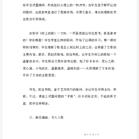
源
头
活
水
滚
滚
来
爱
因
斯
常明确，调动学生自主学习的
坦
曾
指