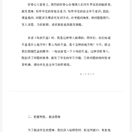
水
滚
滚
来
千
呼
万
唤
一、新颖设疑，激发情趣
巧
设
问,