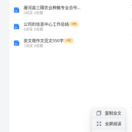
容。
长
唐河县三陽农业种植专业合作社介绍企业发展分析报告
0
阅读
0
收藏
会
公司的信息中心工作总结
付费
6
阅读
0
收藏
发
崇文塔作文范文550字
付费
1
阅读
0
收藏
言
稿
模
板
2024
年
复制全文
三
全屏阅读