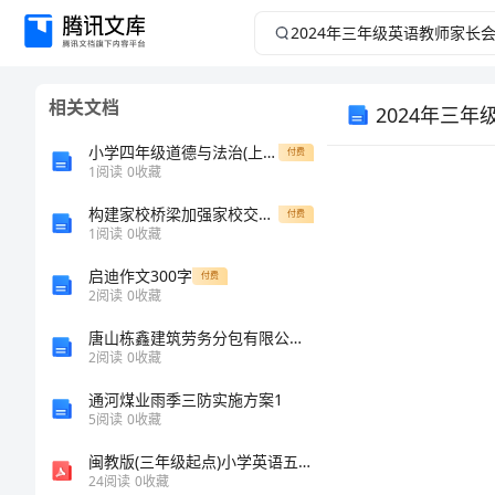
2024
年
相关文档
2024年三
三
小学四年级道德与法治(上册)月考试卷及参考答案(往年题考)
付费
年
1
阅读
0
收藏
级
构建家校桥梁加强家校交流提升家庭教育质量
付费
1
阅读
0
收藏
英
启迪作文300字
付费
2
阅读
0
收藏
语
唐山栋鑫建筑劳务分包有限公司介绍企业发展分析报告
2
阅读
0
收藏
教
通河煤业雨季三防实施方案1
师
5
阅读
0
收藏
闽教版(三年级起点)小学英语五年级上册Unit4单元测试试卷(含答案)01
家
24
阅读
0
收藏