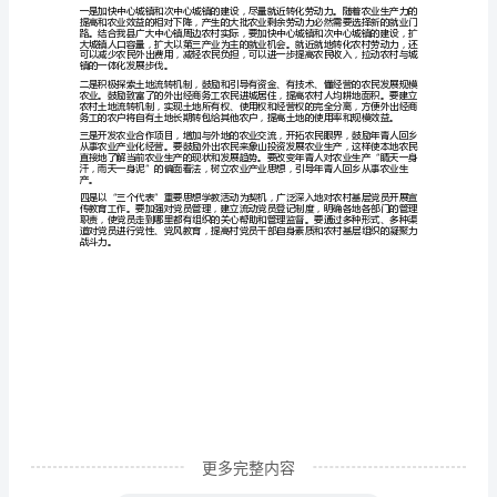
村
劳
下降。
动
力
的兴趣不大。
转
二、农村劳动力转移对基层组织建设的影响
移
与
农
村
发
展
的
更多完整内容
调