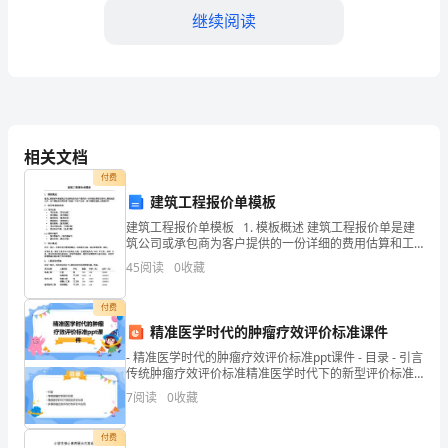
查
继续阅读
为
了
解
当
相关文档
付费
前
建筑工程报价单模板
就无合适人选顶替。
农
建筑工程报价单模板 1. 模板概述 建筑工程报价单是建
筑公司或承包商为客户提供的一份详细的费用估算和工
村
程描述的文件。这个模板旨在帮助用户创建一个用户友
45
阅读
0
收藏
好、易于理解的建筑工程报价单。 2. 报价单基本
社
近年来农村党员的学习教育几乎是个空白。
付费
会
精准医学时代的肿瘤疗效评价标准课件
三、应对当前农村劳动力转移的对策
- 精准医学时代的肿瘤疗效评价标准ppt课件 - 目录 - 引言
和
传统肿瘤疗效评价标准精准医学时代下的新型评价标准
多模态融合技术在疗效评价中应用
经
7
阅读
0
收藏
济
付费