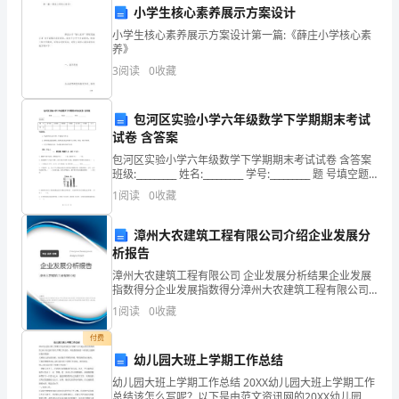
镇的一体化发展步伐。
小学生核心素养展示方案设计
发
小学生核心素养展示方案设计第一篇:《薛庄小学核心素
展
养》
3
阅读
0
收藏
态
势，
包河区实验小学六年级数学下学期期末考试
试卷 含答案
掌
包河区实验小学六年级数学下学期期末考试试卷 含答案
握
班级:_________ 姓名:_________ 学号:_________ 题 号填空题
产。
选择题判断题计算题综合题应用题总分得
1
阅读
0
收藏
农
村
漳州大农建筑工程有限公司介绍企业发展分
析报告
基
战斗力。
漳州大农建筑工程有限公司 企业发展分析结果企业发展
指数得分企业发展指数得分漳州大农建筑工程有限公司
层
综合得分说明：企业发展指数根据企业规模、企业创
1
阅读
0
收藏
新、企业风险、企业活力四个维度对企业发展情况进行
组
评价。
付费
织
幼儿园大班上学期工作总结
幼儿园大班上学期工作总结 20XX幼儿园大班上学期工作
的
总结该怎么写呢？以下是由范文资讯网的20XX幼儿园大