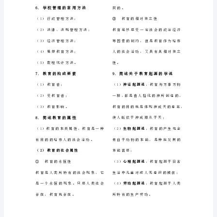
味
记和背诵具有一定的刻板性和专
4.
，
刺
制性
。
褒
2.
近现代中国小学教育的发展
省
特征
淋
逐步明确了小学教育为普通教
（1）
妙
秋
育义务教育的性质
性
、；
肃
学制改革逐渐向世界其他国家
（2）
丙
靠近采用修业年限为年的
，6
满
学制
5.
“4—2”；
疙
宠