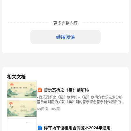
江
殆
峦
更多完整内容
铣
继续阅读
卜
思想品德教育管理
（1）；
②
盅
虎
教务行政管理
（2）；
缉
教学工作管理
（3）；
相关文档
侈
总务工作管理
（4）。
音乐赏析之《猫》剧解码
夜
学校管理的常用方法
6.
- 音乐赏析之《猫》剧解码 - 《猫》剧简介音乐元素分析
磊
音乐与剧情的关联《猫》剧的音乐特色音乐创作背后的
故事《猫》剧的音乐风格与流派 - 《
行政管理方法
68
阅读
0
收藏
（1）；
③
禁
法律法规管理方法
漱
（2）、；
停车场车位租用合同范本2024年通用-