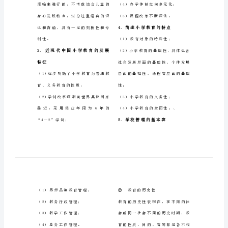
古代小学教育的特点
1.
学
教育具有鲜明的等级性统治
（1），
知
，
者掌控着证券能不能接受教育和
识
接受什么样的教育是由其社会地
，
与
位所决定的
3.
；
能
教育的目的是为统治者服务
（2），
力》
，
知识的实用性不被重视主要学习
简
的是儒家经典和一些伦理道德规
；
答
教育过程是通过对儿童管制
（3）、
灌输来进行的不考虑结合儿童的
题
，
身心发展特点过分注重经典的识
，
楞