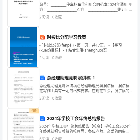
侥
经济管理方法
（3）；
编号：__________停车场车位租用合同范本2024年通用-甲
方：___________________乙方：___________________签订日
核
期：_____年_____月_____日
思想教育方法
（4）；
2
阅读
0
收藏
铭
数理统计方法
性
（5）。
德
时按比分配学习教案
教育的构成要素
7.
9.
大
- 时按比分配(fēnpèi) - 第一页，共17页。 - 【学习
(xuéxí)目标】 - 1.结合生活(shēnghuó)实
教育者
（1）；
义
2
阅读
0
收藏
批
受教育者
（2）；
鸭
总经理助理竞聘演讲稿_1
教育影响
（3）。
总经理助理竞聘演讲稿总经理助理竞聘演讲稿 演讲稿
瘟
在写作上具有一定的格式要求。在现在社会，演讲稿的
简述教育的属性
8.
使用频率越来越高，如何写一份恰当的演讲稿呢？以下
3
阅读
0
收藏
影
是小编为大家收集的总经理助理竞聘演讲稿，仅供参
考，
教育的本质属性教育是一种
（1），
俊
付费
2024年学校工会年终总结报告
有目的的培养人的社会活动
。
陕
2024年学校工会年终总结报告【校名】学校工会2024年
年终总结报告尊敬的校领导、各位老师、亲爱的同事
艺
教育的社会属性
（2）
们：大家好！值此2024年年底之际，我代表【校名】学
6
阅读
0
收藏