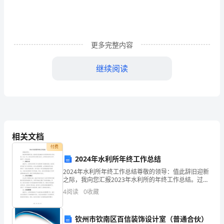
二
秋种。晚秋作物，加强管理。地瓜追肥，
候
更多完整内容
天
地
继续阅读
始
肃
三
候
相关文档
湖北：处暑有
付费
禾
2024年水利所年终工作总结
乃
2024年水利所年终工作总结尊敬的领导：值此辞旧迎新
求
立秋无雨对天
之际，我向您汇报2023年水利所的年终工作总结。过去
登。
一年，经过全所同仁的努力奋斗，水利所在各项工作中
4
阅读
0
收藏
取得了一定的成绩。一、科研工作2023年，水利所
〃
河南：立秋过后处暑连，打草讴肥好时间，拔除大草放秋
，
钦州市钦南区百信装饰设计室（普通合伙）