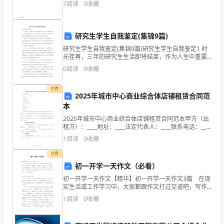
类;
7
阅读
0
收藏
万方数据万方数据万方数据万方数据万方数据万方数据
万方数据
天
研究生学生自我鉴定(集锦9篇)
地
研究生学生自我鉴定(集锦9篇)研究生学生自我鉴定1 时
间
光荏苒，三年的研究生生活即将结束，作为人生中重要
的转折点，它充实了我的文化知识、改变了我的一些行
0
阅读
0
收藏
万
为习惯，提升了我的思想境界和精神境界。现在毕业
物
付费
2025年城市中心商业综合体店铺租赁合同范
本
开
2025年城市中心商业综合体店铺租赁合同范本甲方（出
始
租方）：____地址：____法定代表人：____联系电话：____
乙方（承租方）：____地址：____法定代表人：____联系
1
阅读
0
收藏
凋
电话：____鉴于
付费
零；"禾
初一开学一天作文（必看）
乃
初一开学一天作文【精华】初一开学一天作文3篇 在现
实生活或工作学习中，大家都跟作文打过交道吧，写作
登'’的
文是培养人们的观察力、联想力、想象力、思考力和记
1
阅读
0
收藏
忆力的重要手段。一篇什么样的作文才能称之为优秀作
文
〃