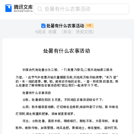
处
处暑有什么农事活动
暑
处暑有什么农事活动
付费
有
4
阅读
收藏
（
来自
：
贤阅文档
）
什
么
农
事
活
动
处