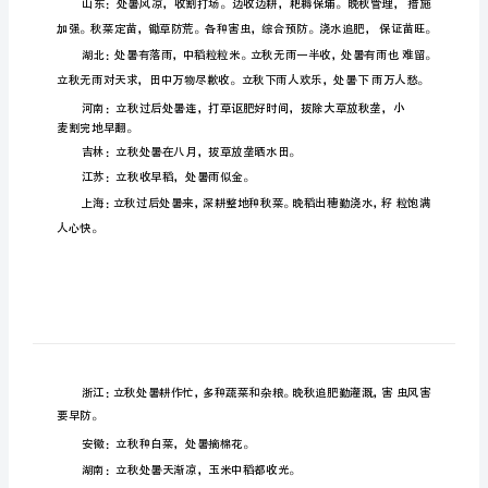
暑
有
什
么
农
事
活
动
中
代
祭鸟
肃
中国古
将处暑分为三候：英鹰乃
;二候天地始
国
古
节
鸟
乃登。〃此
气中老鹰开始大量捕猎
代
将
的〃禾〃指的是黍、稷、稻、粱类农作物的总称，〃登〃即成