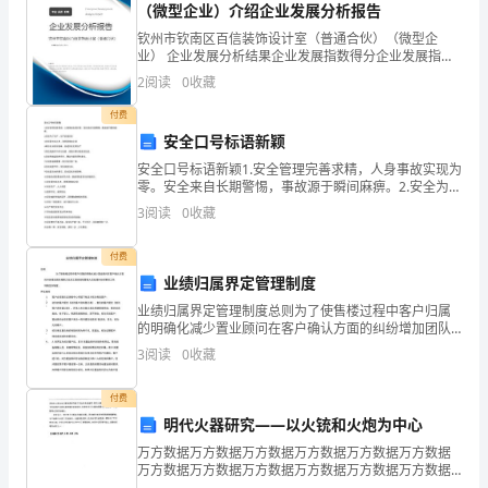
此
（微型企业）介绍企业发展分析报告
节
钦州市钦南区百信装饰设计室（普通合伙）（微型企
麦割完地早翻。
业） 企业发展分析结果企业发展指数得分企业发展指数
气
得分钦州市钦南区百信装饰设计室（普通合伙）（微型
2
阅读
0
收藏
企业）综合得分说明：企业发展指数根据企业规模、企
业创新
中
付费
吉
垄
林：立秋处暑在八月，拔草放
安全口号标语新颖
老
安全口号标语新颖1.安全管理完善求精，人身事故实现为
鹰
零。安全来自长期警惕，事故源于瞬间麻痹。2.安全为了
生产，生产必须安全3.安全是生命之本，违章是事故之源
3
阅读
0
收藏
4.树立企业安全形象，促进安全文明生产5.容
开
付费
始
业绩归属界定管理制度
上海：立秋过后处暑
，深耕整地种秋菜。晚稻出
勤浇水，
大
业绩归属界定管理制度总则为了使售楼过程中客户归属
的明确化减少置业顾问在客户确认方面的纠纷增加团队
量
凝聚力及员工团结减轻管理人员处理纠纷的繁琐工作,特
3
阅读
0
收藏
制定本制度;界定规则1、客户必须到访过销售中心并留下
捕
人心快。
电
付费
猎
明代火器研究——以火铳和火炮为中心
鸟
万方数据万方数据万方数据万方数据万方数据万方数据
万方数据万方数据万方数据万方数据万方数据万方数据
万方数据万方数据万方数据万方数据万方数据万方数据