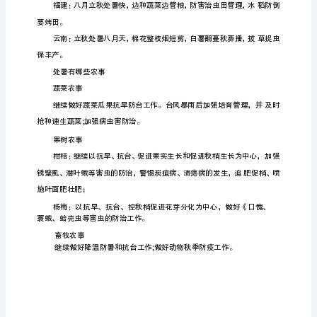
处
么处暑您了解有哪些农事活动呢?就
我们一起
暑
分
为
三
候：
〃
Ti
山西：秋禾锄草麦地耨，打切棉花
病柯;南部种麦订计
英
鹰
乃
祭
河北：立秋处暑，喜
丰收，
收细打，颗粒不丢。大茬早耕，准
鸟;