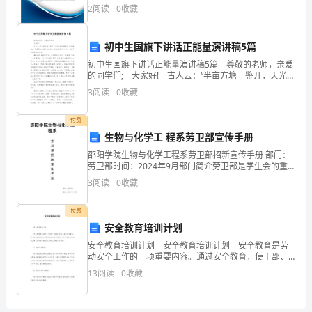
综合得分说明：企业发展指数根据企业规模、企业创
某
2
阅读
0
收藏
新、企业风险、企业活力四个维度对企业发展情况进行
评价。
位
初中生国旗下讲话正能量演讲稿5篇
著
初中生国旗下讲话正能量演讲稿5篇 尊敬的老师，亲爱
的同学们; 大家好! 古人云：“半亩方塘一鉴开，天光云
名
影共徘徊”。高尔基说：“书籍是人类进步的阶梯”。每当
3
阅读
0
收藏
我们打开书本，它总可以教给我们很多
主
付费
持
生物与化学工 程系劳卫部宣传手册
人
邵阳学院生物与化学工程系劳卫部招新宣传手册 部门：
劳卫部时间：2024年9月部门简介劳卫部是学生会的重
要
因
3
阅读
0
收藏
为
付费
安全教育培训计划
在
安全教育培训计划 安全教育培训计划 安全教育是劳
节
动安全工作的一项重要内容。通过安全教育，使干部、
职工熟悉和掌握劳动安全法规和安全生产方面的技术知
13
阅读
0
收藏
目
识，树立安全生产的思想。为此，特制定本计划：
里