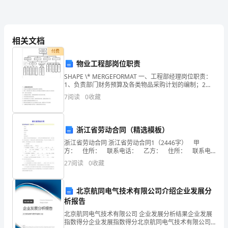
材
20
相关文档
付费
句
物业工程部岗位职责
表
SHAPE \* MERGEFORMAT 一、工程部经理岗位职责：
1、负责部门财务预算及各类物品采购计划的编制；2、
达
监督、考核本部门的工程技术人员和各物业管理服务中
7
阅读
0
收藏
心的技术人员的技术水平，提出可选用
怀
疑
浙江省劳动合同（精选模板）
浙江省劳动合同 浙江省劳动合同1（2446字） 甲
的
方： 住所： 联系电话： 乙方： 住所： 联系电
话： 根据《中华人民共和国劳动法》、《中华人民共
英
27
阅读
0
收藏
和国劳动合同法》（以下简称《劳动合同法》
语
北京航同电气技术有限公司介绍企业发展分
口
析报告
北京航同电气技术有限公司 企业发展分析结果企业发展
语
指数得分企业发展指数得分北京航同电气技术有限公司