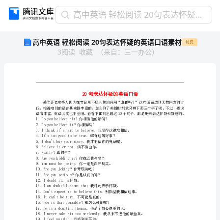
高
高中英语 轻松阅读 20句表达怀疑的英语口语素材
中
高中英语 轻松阅读 20句表达怀疑的英语口语素材
付费
英
3
阅读
收藏
（
来自
：
三一办公
）
语
轻
松
阅
读
20
句
1.Doyoubelievehim?你相信他的话吗?