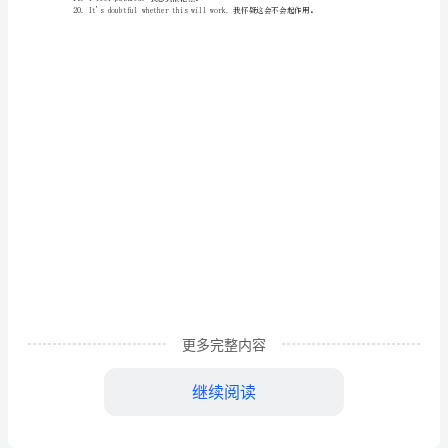
2.Doyoubelieveit?你相信吗?
表
4.It'stoogoodtobetrue.哪有这等好事?
达
6.Believeitornot.信不信由你。
怀
7.Really?真的吗?
8.Areyoukiddingme?你在逗我呢吧?
疑
9.Youmustbejoking.你一定是在开玩笑。
10.Areyoujoking?你开玩笑吧?
的
11.Areyouserious?你是认真的吗?
12.Idoubtit.我怀疑。
13.Iamdoubtfulaboutthat我对
英
15.Itcan'tbeture.不可能是真的。
语
16.Howisthatpossible?那怎么可能呢?
口
更多完整内容
19.Ifeelpuzzled.我感到很茫然。
语
继续阅读
素