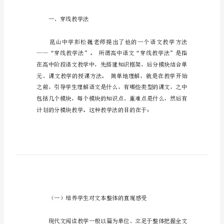
法
的
课
例
研
究
中
学
现
代
文
一、穿线教学法