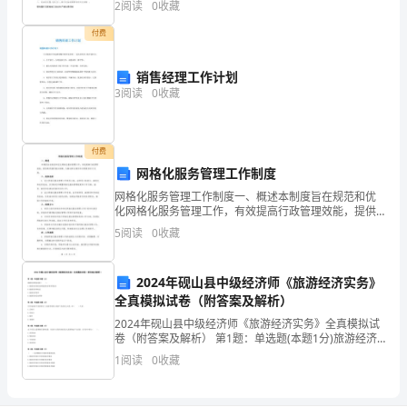
2
阅读
0
收藏
读
备维修保养制度和现场交接班制度，固守工作岗位，必
须
付费
教
学
销售经理工作计划
3
阅读
0
收藏
过
程
付费
中，
网格化服务管理工作制度
网格化服务管理工作制度一、概述本制度旨在规范和优
教
化网格化服务管理工作，有效提高行政管理效能，提供
高质量的服务保障，为解决群众需求和问题提供有力支
师
5
阅读
0
收藏
持。二、组织机构1. 设立网格化服务管理工作领导小
组，由
如
2024年砚山县中级经济师《旅游经济实务》
何
全真模拟试卷（附答案及解析）
2024年砚山县中级经济师《旅游经济实务》全真模拟试
将
卷（附答案及解析） 第1题：单选题(本题1分)旅游经济
效益是指（ ）。A.旅游经济净收益和旅游经济效率的
知
1
阅读
0
收藏
综合B.旅游经济净收益C.旅游经济效率D.
识