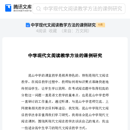
中
中学现代文阅读教学方法的课例研究
学
中学现代文阅读教学方法的课例研究
付费
现
4
阅读
收藏
（
来自
：
万文网
）
代
文
阅
读
教
学
方