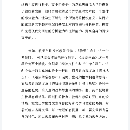
阅
读
教
学
方
法
的
课
例
研
究
昆