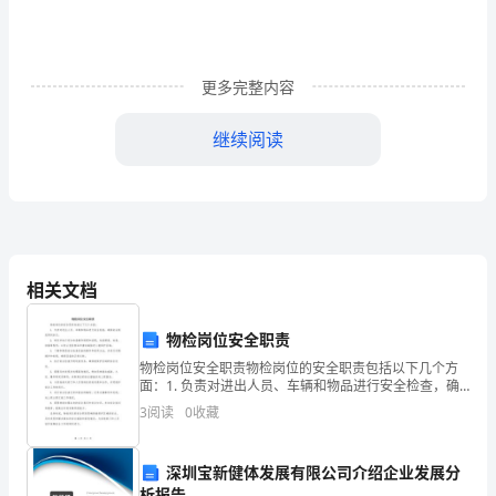
山
中
学
更多完整内容
的
继续阅读
课
堂
教
学
相关文档
是
物检岗位安全职责
极
物检岗位安全职责物检岗位的安全职责包括以下几个方
具
面：1. 负责对进出人员、车辆和物品进行安全检查，确
保安全规范得到执行。2. 制定并执行安全检查操作规程
3
阅读
0
收藏
和流程，包括搜查、检查、扫描等程序，以防止危险物
特
色
深圳宝新健体发展有限公司介绍企业发展分
析报告