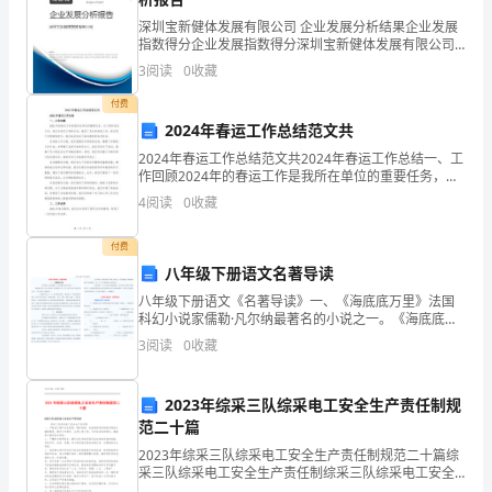
的，
深圳宝新健体发展有限公司 企业发展分析结果企业发展
特
指数得分企业发展指数得分深圳宝新健体发展有限公司
综合得分说明：企业发展指数根据企业规模、企业创
3
阅读
0
收藏
新、企业风险、企业活力四个维度对企业发展情况进行
别
审美能力。
评价。
付费
是
2024年春运工作总结范文共
现
2024年春运工作总结范文共2024年春运工作总结一、工
作回顾2024年的春运工作是我所在单位的重要任务，为
了顺利完成工作，我们全体员工积极行动，做好了充分
代
4
阅读
0
收藏
的准备工作。经过两个月的紧张努力，我们成功完
文
付费
八年级下册语文名著导读
阅
八年级下册语文《名著导读》一、《海底底万里》法国
读
科幻小说家儒勒·凡尔纳最著名的小说之一。《海底底万
里》是凡尔纳的三部曲的第二部，第一部是《格兰特船
3
阅读
0
收藏
教
长的儿女》，第三部是《神秘岛》。《海底
学。
2023年综采三队综采电工安全生产责任制规
范二十篇
在
2023年综采三队综采电工安全生产责任制规范二十篇综
阅
采三队综采电工安全生产责任制综采三队综采电工安全
生产责任制一、严格执行煤矿安全规程、操作规程、设