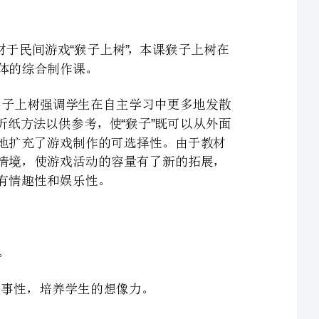
在了解传统的猴子上树的基本折法与玩法的基础上，本课猴子上树强调学生在自主学习中更多地发散
思维，即在折法与玩法上有创新表现。教材为学习者呈现了三种折纸方法以供参考，使猴子既可以从外面
的对折夹缝往上爬，也可以从里面的内折夹缝往上爬，从而较好地扩充了游戏制作的可选择性。由于教材
猴子上树在作业内容的选择上也提供了一些形象，设置了一些小情境，使游戏活动的容量有了新的拓展，
本课教学设计建立在让学生自主探究、合作学习的基础上，从学习活动的基本制作方法的教学，到寻
找折法的多样性，再到通过合作学习的方式设计故事情节，并进行装饰，都应该充分尊重学生意见。在教
学组织方面力求寻找合适的形式方法，做到充分调动学生的积极性，培养学生的合作精神。本课教学过程