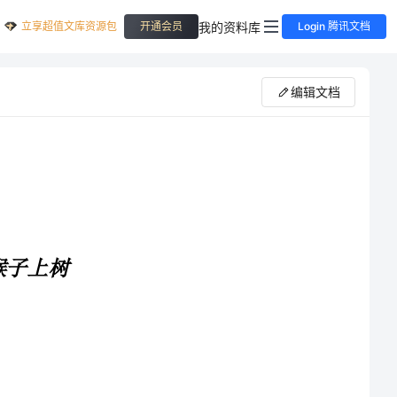
立享超值文库资源包
我的资料库
开通会员
Login 腾讯文档
编辑文档
本课小学美术教案二年级下册：课猴子上树教学内容取材于民间游戏猴子上树，本课猴子上树在