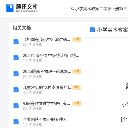
小
学
相关文档
小学美术教案
美
《祖国在我心中》演讲稿的背后：我的爱国情怀
付费
术
2
阅读
0
收藏
2024年泰宁县中级统计师《统计工作实务》点睛提分卷（附答案及解析）
教
1
阅读
0
收藏
案
2025版高考物理一轮总复习考点突破第12章电磁感应实验14探究影响感应电流方向的因素考点1教材原型实验
付费
3
阅读
0
收藏
二
儿童常见的12种皮肤病症状
付费
4
阅读
0
收藏
分析猴子上树
[]
年
如何在作文教学中进行有效激励
付费
一、教材分析
级
3
阅读
0
收藏
企业团队不要带的五种人
下
1
阅读
0
收藏