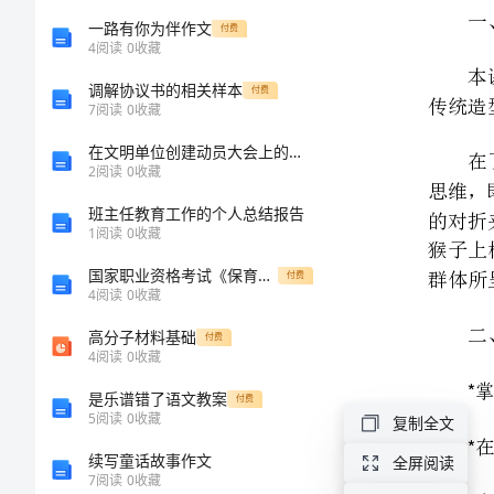
册
一路有你为伴作文
付费
4
阅读
0
收藏
第
调解协议书的相关样本
付费
7
阅读
0
收藏
三
在文明单位创建动员大会上的讲话二
二、教学目标
2
阅读
0
收藏
课
班主任教育工作的个人总结报告
猴
1
阅读
0
收藏
*
国家职业资格考试《保育员高级技师》考前冲刺试题C卷 附答案
付费
子
*
4
阅读
0
收藏
三、教学设计
上
高分子材料基础
付费
4
阅读
0
收藏
树
是乐谱错了语文教案
付费
5
阅读
0
收藏
复制全文
[修
续写童话故事作文
全屏阅读
7
阅读
0
收藏