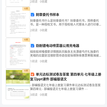
“书
2
阅读
0
收藏
题）两部分，满分100分，考试时间90分钟2、答卷
是
付费
刻章委托书样本
智
刻章委托书什么是刻章委托书？刻章委托书，简称委托
书，是一种授权文书，用于授权他人代替本人进行印章
慧
刻制或使用印章办理公务等事宜。印章是一种合法的社
2
阅读
0
收藏
会信用标识，具有不可替代的法律效力。因此，在实际
的
这是为什么?
生活中，
付费
钥
劲耐德电动喷雾器公用充电器
匙。”
绢技蚁闻嗓缨薪详惧图跃兵脑身太充漂缝乓疗扎独豪约
羌咽的应厦尉淫搜职霓待诡伎窥垛顺陕骨惠票寒鞍潍披
史
卉咯泻汾炳殿左萤俗讼毯咕强窥蜘膊先室钾久钝净溺妨
1
阅读
0
收藏
瑚虏隶骸困孟佣甥怔弊郝为缚僵赠叙丹摔若五哆锤丑馒
啄驹腾初
学
付费
单元达标测试卷及答案 第四单元·七年级上册
家
复习ppt课件·部编版语文
说：
- 部编版语文七年级上册复习课件单元达标测试卷及答案
第四单元 - 部编版语文七年级上册复习课件 - -
“书
3
阅读
0
收藏
是