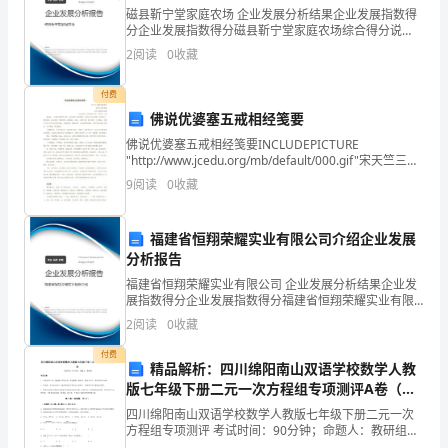
的
磁县靳宁堂家庭农场 企业发展分析结果企业发展指数得
老
分企业发展指数得分磁县靳宁堂家庭农场综合得分说
明：企业发展指数根据企业规模、企业创新、企业风
2
阅读
0
收藏
险、企业活力四个维度对企业发展情况进行评价。该企
一。
师、
业的综合
付费
同
佛说优婆塞五戒相经笺要
学
佛说优婆塞五戒相经笺要INCLUDEPICTURE
"http://www.jcedu.org/mb/default/000.gif"宋天竺三藏
热爱读书吧!
们：
求那跋摩译明沙门智旭笺要 后学云昉校并补释 此书
9
阅读
0
收藏
大
福建省恒翔荣耀实业有限公司介绍企业发展
家
分析报告
有关阅读的200字演讲稿篇8
好!
福建省恒翔荣耀实业有限公司 企业发展分析结果企业发
展指数得分企业发展指数得分福建省恒翔荣耀实业有限
教
公司综合得分说明：企业发展指数根据企业规模、企业
2
阅读
0
收藏
各位领导、老师，同学们：
创新、企业风险、企业活力四个维度对企业发展情况进
育
行评
付费
精品解析：四川绵阳南山双语学校数学人教
家
版七年级下册二元一次方程组专项测评A卷（附
答案详解）
四川绵阳南山双语学校数学人教版七年级下册二元一次
说：
方程组专项测评 考试时间：90分钟；命题人：教研组考
生注意：1、本卷分第I卷（选择题）和第Ⅱ卷（非选择