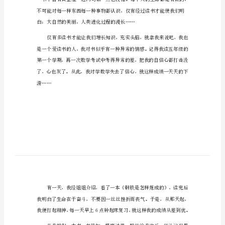
有关阅读的200字演讲稿篇1
（15
尊敬的老师、同学们：
篇
大家好!
范
文
参
考）
有
关
阅
读
的