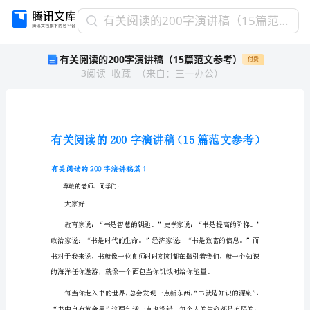
有
有关阅读的200字演讲稿（15篇范文参考）
关
有关阅读的200字演讲稿（15篇范文参考）
付费
阅
3
阅读
收藏
（
来自
：
三一办公
）
读
的
200
字
演
讲
稿