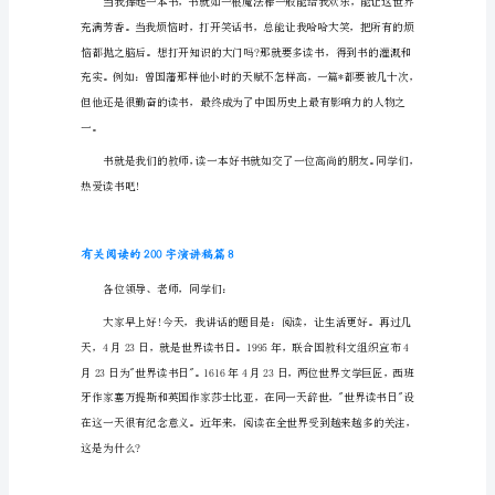
200
字
演
讲
稿
（15
滑……
篇
范
文
参
考）
有