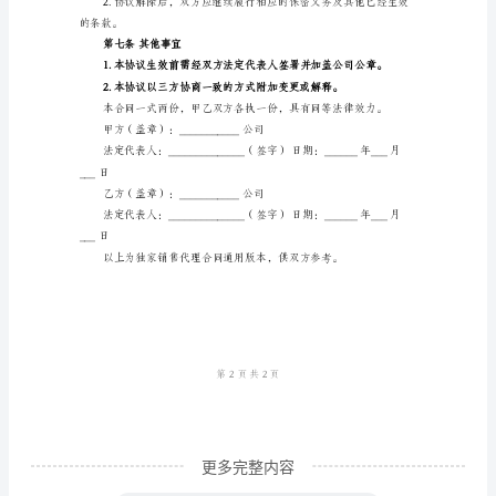
第三条价格与结算方式
同
常
商确定。
用
版
结算销售款项。
独
第四条宣传与促销
家
销
征得甲方同意。
售
代
理
合
同
更多完整内容