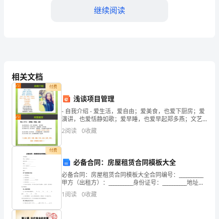
甲
继续阅读
方
（以
下
第五条保密协议
简
相关文档
称
付费
浅谈项目管理
“甲
- 自我介绍 - 爱生活，爱自由；爱美食，也爱下厨房；爱
方”）：
第六条违约与解除
演讲，也爱恬静如歌；爱早睡，也爱早起郑多燕；文艺
过，2B过，骄傲过，也失落过；嚣张过，低调过，忐忑
2
阅读
0
收藏
______________
过，也感动过；我不是白富
公
付费
解除合同。
必备合同：房屋租赁合同模板大全
司
必备合同：房屋租赁合同模板大全合同编号：__________
甲方（出租方）：__________身份证号：__________地址：
乙
的条款。
__________乙方（承租方）：__________身份证号：_
1
阅读
0
收藏
方
第七条其他事宜