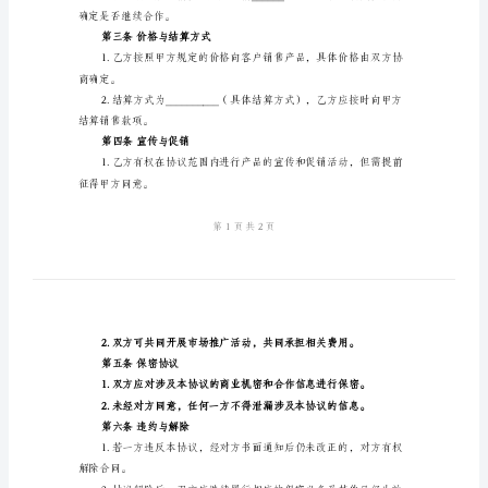
常
用
产品的独家销售代理达成如下协议：
版
第一条产品范围
2024
年
范围为：___________（地区范围）。
独
家
额。
销
第二条代理期限
售
代
理
确定是否继续合作。
合