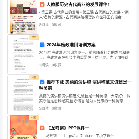
（以
人教版历史古代商业的发展课件1
下
- 第三课 古代商业的发展 - 第三课 古代商业的发展 - “商
人”名称的起源 - 古代商族始祖契的六世孙王亥很会
简
8
阅读
0
收藏
称
甲方（盖章）：__________
付费
“乙
2024年廉政准则培训方案
2024年廉政准则培训方案一、前言随着社会的发展和进
方”）：
步，廉政意识在社会中的重要性日益凸显。为了加强对
___日
廉政准则的培训，提高广大干部职工的廉政意识和自律
______________
1
阅读
0
收藏
意识，特制定本培训方案，以期在2023年建立更加廉洁
乙方（盖章）：__________
公
付费
推荐下载 美德的演讲稿 演讲稿范文诚信是一
司
种美德
___日
美德的演讲稿演讲稿范文,诚信是一种美德 大家好! 诚
甲
实守信是忠诚老实,信守诺言,是为人处事的一种美德. 所
谓诚实,就是忠诚老实,不讲假话.诚实的人能忠实于事物的
方
5
阅读
0
收藏
本来面目,不歪曲,不篡改事实,同时
付费
与
《龙咚锵》PPT课件一
乙
- - - 龙咚锵 - - - http://cai.7cxk.net 中小学课件