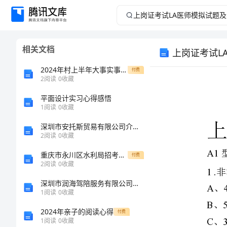
上
岗
相关文档
上岗证考试L
证
2024年村上半年大事实事完成情况自查报告
付费
考
2
阅读
0
收藏
平面设计实习心得感悟
试
1
阅读
0
收藏
LA
深圳市安托斯贸易有限公司介绍企业发展分析报告
2
阅读
0
收藏
医
重庆市永川区水利局招考聘用劳务派遣人员强化训练卷8
付费
2
阅读
0
收藏
师
深圳市润海驾陪服务有限公司介绍企业发展分析报告
模
1
阅读
0
收藏
2024年亲子的阅读心得
付费
拟
1
阅读
0
收藏