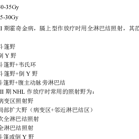
1
A45-50Gy
、
B55-60Gy
、
C35-40Gy
、
D30-35Gy
、
E25-30Gy
、
2
.LII
D
A
、斗篷野
BY
、倒野