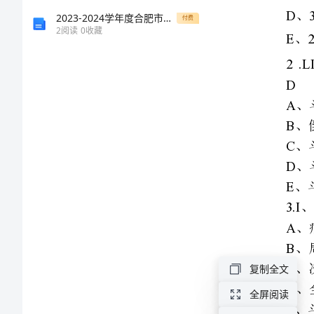
试
2023-2024学年度合肥市第四十八中学物理八年级（下册）冲刺练习专题攻克练习题（含答案详解）
付费
2
阅读
0
收藏
题
及
参
考
答
案
上
岗
复制全文
证
全屏阅读