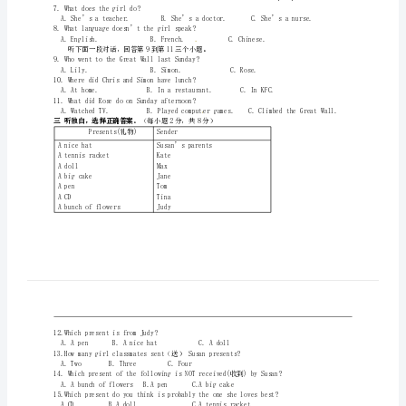
湾
一听小对话，选择正确答案。
（每小题1分，
1.WhatisRickdoing?
镇
2.Whereisthewoman?
初
3.WhatwouldAlicelike?
级
4.WhatdidPauldolastweekend?
A.Hewatchedafootballmatch.
中
B.Helearnedhispiano.
C.Hestudiedforthemathtest.
学
5.Whatdoesthegirlthinkofthegame?
七
二听较长对话，选择正确答案
听下面一段对话，回答第6到第8三个小题。
级
6.Whoisthegirlinthephoto?
英
7.Whatdoesthegirldo?
8.Whatlanguagedoesn’tthegirlspeak?