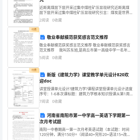
山
近距离煤层下层开采过集中煤柱矿压显现研究近距离煤
18.----WhereisMikenow？
层下层开采过集中煤柱矿压显现研究引言：煤炭是世界
上最重要的化石能源之一，其开采对于经济发展和能源
区
2
阅读
0
收藏
供应具有重要意义。然而，在煤矿开采过程中，由于地
质条件的
党
付费
19.----Excuseme,_________________?
敬业奉献模范获奖感言范文推荐
湾
敬业奉献模范获奖感言范文推荐 敬业奉献模范获奖感言
范文推荐 我叫苏东旭,是商丘市第一高级中学一名年轻
镇
的、普普统统的德育教师。工作时间不长，能有幸获得
20.----Oh,hi,Jane!__________?
5
阅读
0
收藏
如此沉甸甸的荣誉，感到非常荣幸。在市一高，我只是
初
----Notbad.
付费
级
新版《建筑力学》课堂教学单元设计820欢
迎doc
21.----Isthereaparknearyourhouse?
中
讲堂授课单元设计?建筑力学?课程讲堂授课单元设计进度
----No,_________.Butthereisaschool.
序号：1-6本次课标题：建筑力学根本知识授课从第1周
学-
第1-2节13级路桥专业1班指定教室班级至第3周第3-4节
7
阅读
0
收藏
22.----?
上课上课从第1周第3-4节1
学
----He’scooking.
河南省南阳市第一中学高一英语下学期第一
年
次月考试题
七
23.----MayIuseyourpen,Jack?
南阳一中春期高一第一次月考英语试题（本试题：时间
120分钟，满分150分=（阅读40+完形20+语法15+改错
10+单词10+作文25）×1.25温馨提示：请按照试题题号