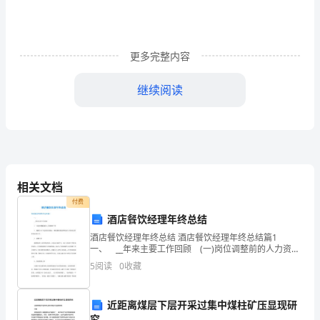
教
新
更多完整内容
目
继续阅读
标
12.WhichpresentisfromJudy?
版
A.TwoB.ThreeC.Four
浙
相关文档
江
付费
省
酒店餐饮经理年终总结
杭
酒店餐饮经理年终总结 酒店餐饮经理年终总结篇1
四、单项填空
（本题
一、 __年来主要工作回顾 (一)岗位调整前的人力资源
部工作 1、根据公司下达的经营指标，编制整理集团所
州
5
阅读
0
收藏
属各公司各岗位管理目标责任书。 2、招
市
A.B
17.----How’stheweatherthere?
近距离煤层下层开采过集中煤柱矿压显现研
萧
----Terrible.It’s______andtoocold.
究