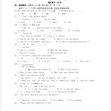
语
听下面一段对话，回答第9到第11三个小题。
5
9.WhowenttotheGreatWalllastSunday?
月
10.WheredidChrisandSimonhavelunch?
质
11.WhatdidRosedoonSundayafternoon?
量
三听独白，选择正确答案
。（每小题2分，共8分）
Presents(礼物)
Sender
检
Anicehat
Susan’sparents
Atennisracket
Kate
测
Adoll
Max
Abigcake
Jane
Apen
Tom
试
ACD
Tina
Abunchofflowers
Judy
题
人