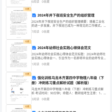
年
6
阅读
0
收藏
填涂答题卡第二部分 阅读理解(
24.----Look,it’s6:00pmnow.
级
付费
----Oh,yes.______Momiswaitingforus.
2024年井下夜班安全生产的组织管理
英
2024年井下夜班安全生产的组织管理摘要：随着工业化
语
的进一步发展，井下夜班已成为一种常见的工作模式，
25.----Hi,Bill,whendidyougotothemovie?
但由于复杂的工作环境和特殊的作业时段，井下夜班安
----_____.
7
阅读
0
收藏
5
全生产面临诸多挑战。因此，本文旨在探讨2024年井下
26.----Wouldyoulikesomethingtoeat?
月
付费
2024年幼师社会实践心得体会范文
质
2024年幼师社会实践心得体会范文标题：2024年幼师社
会实践心得体会一、引言作为一名即将毕业的幼师专业
量
学生，在2024年秋季，我有幸参与了一次社会实践活
1
阅读
0
收藏
动。这次实践既是对所学知识与能力的检验，更是对
检
付费
测
强化训练乌龙木齐第四中学物理八年级（下
册）冲刺练习重点解析试题（解析版）
试
乌龙木齐第四中学物理八年级（下册）冲刺练习重点解
析 考试时间：90分钟；命题人：教研组考生注意：1、
题
本卷分第I卷（选择题）和第Ⅱ卷（非选择题）两部分，满
3
阅读
0
收藏
分100分，考试时间90分钟2、答卷前，考生务必
人
付费