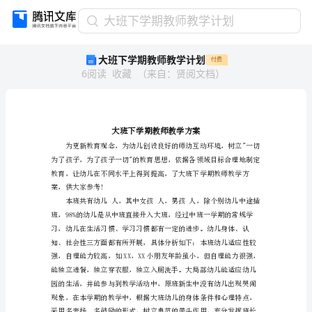
大
大班下学期教师教学计划
班
大班下学期教师教学计划
付费
下
6
阅读
收藏
（
来自
：
贤阅文档
）
学
期
教
师
教
学
计