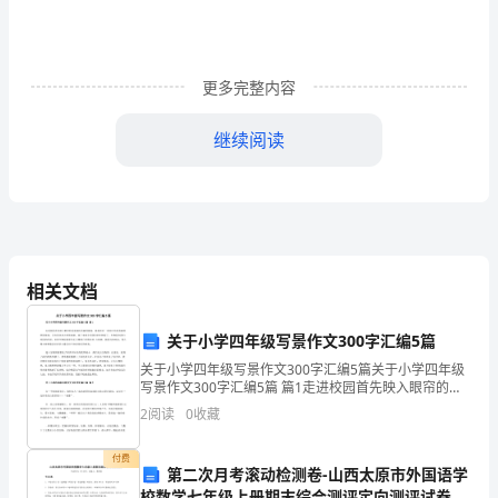
良
好
更多完整内容
的
师
继续阅读
幼
互
动
动作，提高幼儿的身体素质。
环
相关文档
1、会姿势正确、灵活的躲闪跑。
境，
关于小学四年级写景作文300字汇编5篇
树
关于小学四年级写景作文300字汇编5篇关于小学四年级
3、能连续跳绳、能助跑跨跳。
写景作文300字汇编5篇 篇1走进校园首先映入眼帘的是
立"一
宽阔而美丽的操场，操场里有一条朱红色的美丽的塑胶
4、能边跑边接球。
2
阅读
0
收藏
跑道，还有很多高大的篮球架，接下来就介绍我们的
切
付费
第二次月考滚动检测卷-山西太原市外国语学
为
行。
校数学七年级上册期末综合测评定向测评试卷