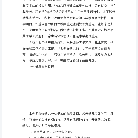
划
案，供大家参考!
大
班
下
学
期
教
师
教
学
方
案