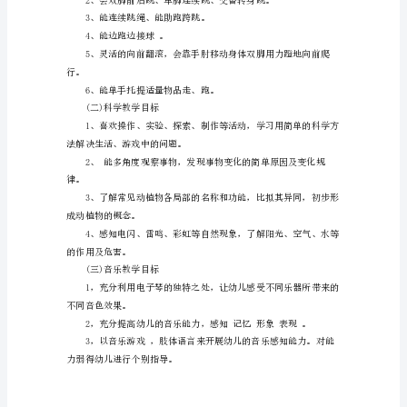
为
更
新
教
育
观
念，
为
幼
(一)健康教学目标
儿
创
设