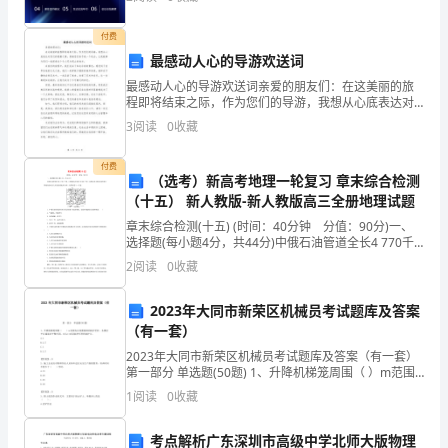
不同音色效果。
依
付费
据
最感动人心的导游欢送词
最感动人心的导游欢送词亲爱的朋友们：在这美丽的旅
各
程即将结束之际，作为您们的导游，我想从心底表达对
您们的感激之情。感谢您们给予我一个机会，让我能够
3
阅读
0
收藏
领
力弱得幼儿进行个别指导。
与您们一起探索这个令人叹为观止的地方。在我们的旅
程中，我
域
付费
（选考）新高考地理一轮复习 章末综合检测
目
（十五） 新人教版-新人教版高三全册地理试题
章末综合检测(十五) (时间：40分钟 分值：90分)一、
标
选择题(每小题4分，共44分)中俄石油管道全长4 770千
米，中国境内支线全长965千米。如图示意中俄石油管道
2
阅读
0
收藏
合
中国境内漠河至大庆段沿线地形分布
理
2023年大同市新荣区机械员考试题库及答案
（有一套）
地
2023年大同市新荣区机械员考试题库及答案（有一套）
第一部分 单选题(50题) 1、升降机梯笼周围（ ）m范围
制
内应设置稳固的防护栏杆，各楼层平台通道应平整牢
1
阅读
0
收藏
固，出人口应设防护栏杆和防护门
定
考点解析广东深圳市高级中学北师大版物理