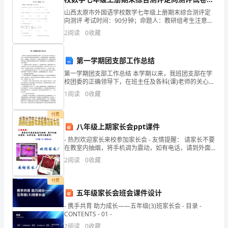
了
（含答案解析）
山西太原市外国语学校数学七年级上册期末综合测评定
6、能单手托提适量物品走、跑。
向测评 考试时间：90分钟；命题人：教研组考生注意：
孩
1、本卷分第I卷（选择题）和第Ⅱ卷（非选择题）两部
2
阅读
0
收藏
(二)科学教学目标
分，满分100分，考试时间90分钟2、答卷前，考生
子，
第一学期团支部工作总结
为
法解决生活、游戏中的问题。
第一学期团支部工作总结 本学期以来，我班团支部在学
了
校团委的正确领导下，在班主任及各科(课)老师的关心、
支持下，在班级各位团员和非团员的密切配合下，按照
1
阅读
0
收藏
孩
学校团委对高一年级本学期的工作要求，以团结奋进、
律。
子
付费
八年级上期家长会ppt课件
一
- 热烈欢迎家长来校参加家长会 - 友情提醒： 请家长不要
成动植物的概念。
在教室内抽烟，将手机调为震动，如有电话，请到外面
切"的
接听。 - 八年级（4）班家长会
2
阅读
0
收藏
教
付费
的作用及危害。
育
五年级家长会班会课件设计
(三)音乐教学目标
思
- 携手共育 助力成长——五年级(3)班家长会 - 目录 -
CONTENTS - 01 -
想，
2
阅读
0
收藏