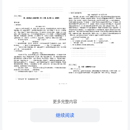
道
）
上
学校
班级
学
姓名
辽宁省
2024
学号
期
………
题号
知识基础
积累运用
口语交
密
……….………
能
…
得分
封
………………
力
…
考试须知
：
线
………………
1、
考试时间：90分钟，本卷满分为100分。
…
测
内
……..………
2、
………
试
不
………………
…….
试
更多完整内容
准
………………
基础知识
共
小题
每题
分
本题共计
一、
（
5
，
4
，
20
答
…….
1、选择合适的汉字填空。
题
题
……………
继续阅读
窗
()
含