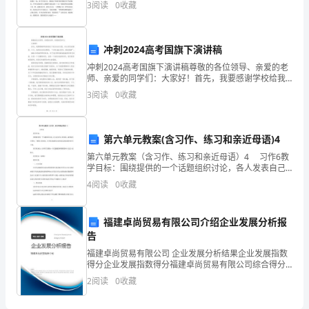
3
阅读
0
收藏
荡全声，由内而外。我听到了栀子花开，也看到它那美
上
丽的
学
冲刺2024高考国旗下演讲稿
期
冲刺2024高考国旗下演讲稿尊敬的各位领导、亲爱的老
师、亲爱的同学们：大家好！首先，我要感谢学校给我
能
这个机会站在这里，向大家发表演讲。今天，我想谈论
3
阅读
0
收藏
的话题是：“冲刺2024高考，扬起国旗”。2024年
力
测
第六单元教案(含习作、练习和亲近母语)4
第六单元教案（含习作、练习和亲近母语）4 习作6教
试
学目标：围绕提供的一个话题组织讨论，各人发表自己
的看法；或查阅有关资料，了解别人的看法，再有条理
4
阅读
0
收藏
试
地把讨论的情况或查到的资料写下来。教学重难点：培
四
阅读短文
回答问题
共
小题
每
题
分
、
,
（
3
，
,
8
，
题
福建卓尚贸易有限公司介绍企业发展分析报
含
计
分）
告
24
福建卓尚贸易有限公司 企业发展分析结果企业发展指数
1、课内阅读。
答
得分企业发展指数得分福建卓尚贸易有限公司综合得分
说明：企业发展指数根据企业规模、企业创新、企业风
2
阅读
0
收藏
案
她的一双小手几乎冻僵了。啊，哪怕一根小小的火柴，对她
险、企业活力四个维度对企业发展情况进行评价。该企
业的