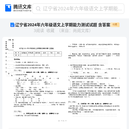
辽
辽宁省2024年六年级语文上学期能力测试试题 含答案
宁
辽宁省2024年六年级语文上学期能力测试试题 含答案
付费
省
3
阅读
收藏
（
来自
：
尚阅文库
）
2024
年
六
年
级
语
文
乡镇（街