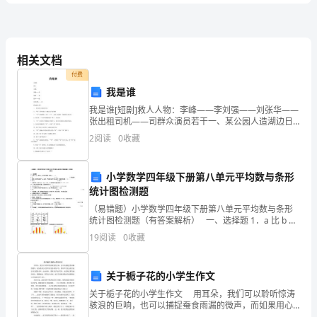
答
3、选词填空。
案
相关文档
不仅
付费
辽
为了迎接奥运会，我国运动健儿争分夺秒，刻苦锻炼，要求自己十分（）。因为
我是谁
我是谁[短剧]救人人物：李峰——李刘强——刘张华——
宁
张出租司机——司群众演员若干一、某公园人造湖边日
4、先比一比，再各组两个词语写下来。
外1、“刘”身穿西装手上戴有几个金戒指2、“刘”愁容满面
省
2
阅读
0
收藏
2024
小学数学四年级下册第八单元平均数与条形
5、龙，是中华民族的象征，每一个炎黄子孙都是“龙的传人”，龙成为了一种文
年
统计图检测题
都表示赞颂和祝福。
（易错题）小学数学四年级下册第八单元平均数与条形
六
统计图检测题（有答案解析） 一、选择题 1．a 比 b 小
18，那么 b 与 a 的平均数一定比b( 。) A. 大
年
19
阅读
0
收藏
积累与运用
共
小题
每题
分
本题共计
级
二、
（
4
，
5
，
20
关于栀子花的小学生作文
1、结合课文内容，谈谈你对下列句子的理解。
语
关于栀子花的小学生作文 用耳朵，我们可以聆听惊涛
骇浪的巨响，也可以捕捉蚕食雨漏的微声，而如果用心
文
代替耳朵更奇妙的声音，那些声音发出的音波足可以震