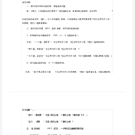
言
公
开
课
语言公开课《圆》活动
《圆》
活动本源：
活
动
教
发现：好多幼儿都喜爱圆形的物体，
课
设
计
活动目标：
活
动
1