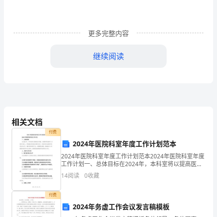
活动过程：
幼
儿
更多完整内容
师
小朋友
今日老师给你们带来了
本
趣的绘本
看看封面上的图形
：
，
一
风
，
，
初
继续阅读
期
阅
读
的
相关文档
兴
付费
2024年医院科室年度工作计划范本
趣，
2024年医院科室年度工作计划范本2024年医院科室年度
1
工作计划一、总体目标在2024年，本科室将以提高医疗
并
质量、加强科研创新和人才培养为核心，积极推动科室
14
阅读
0
收藏
的发展和进步。具体目标包括提升医疗技术水平，
购
付费
置
2024年务虚工作会议发言稿模板