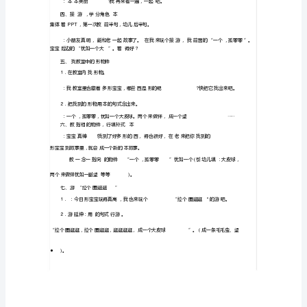
本
等物件。
源：
我
2
们
．体验
幼
3
儿
活动准备：
园
1
比
较
2
侧
重
3
培
育