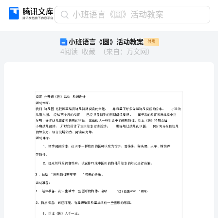
小
小班语言《圆》活动教案
班
小班语言《圆》活动教案
付费
语
4
阅读
收藏
（
来自
：
万文网
）
言
《圆》
活
动
教
案
语