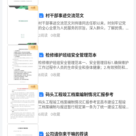
班
付费
幼
村干部事迹交流范文
儿
村干部事迹交流范文刘伟锋同志任职以来，时刻牢记党
的全心全意为人民服务的宗旨，深入群众，了解民情，
关心村民的疾苦，谁家有困难，他就去帮助，谁家有需
刚
2
阅读
0
收藏
求，他就去服务。他乐于助人的举动感动了许多人，特
别是困难
入
方今后看”。
付费
园，
检修维护班组安全管理范本
检修维护班组安全管理范本一、安全管理目标1.确保维护
经
工作过程中人员的生命安全和身体健康；2.有效预防和控
制维护工作过程中的安全事故和职业病；3.提升维护人员
8
阅读
0
收藏
过
的安全意识和安全技能，培养安全文化。二、安全
两
付费
码头工程竣工档案编制情况汇报参考
个
码头工程竣工档案编制情况汇报参考宜昌市建设工程竣
工档案编制与报送暂行规定第一条为了统一建设工程竣
月
工档案的编制与报送工作，加强建设工程档案的管理，
6
阅读
0
收藏
促进工程建设水平的提高，根据《建设工程质量管理条
的
例》、《
培
公司请你来干嘛的荐读