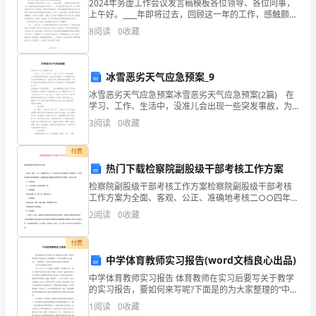
了
2024年务虚工作会议发言稿模板各位领导、各位同事，
上午好。____年即将过去，回顾这一年的工作，感触颇
好
深。在新冠肺炎疫情之下，中队根据镇党委政府以及新
8
阅读
0
收藏
区城管执法局的工作安排，扎实有效做好街面疫情防控
多
合
冰雪恶劣天气应急预案_9
冰雪恶劣天气应急预案冰雪恶劣天气应急预案(2篇) 在
适
．幼儿自主阅
2
学习、工作、生活中，没准儿会出现一些突发事故，为
了提高风险防范意识，把损失降到最低，往往需要预先
幼
3
阅读
0
收藏
进行应急预案编制工作。我们应该怎么编制应急预案呢
儿
付费
热门下载检察院副股级干部考核工作方案
阅
检察院副股级干部考核工作方案检察院副股级干部考核
读
工作方案为全面、客观、公正、准确地考核二○○四年本
院任命的副股级干部的政治、业务素质和履行岗位职责
2
阅读
0
收藏
的
情况，按照院党组对副股级干部考核工作的要求，制定
本方案
绘
付费
中学体育教师实习报告(word文档良心出品)
本。
中学体育教师实习报告 体育教师在实习后要写关于教学
的实习报告，要如何来写呢?下面是的为大家整理的“中学
小
体育教师实习报告”，仅供参考，欢迎大家阅读!更多内容
1
阅读
0
收藏
请关注! 中学体育教师实习报告