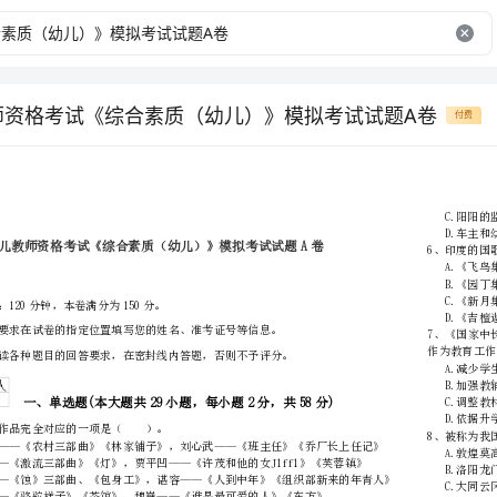
教师资格考试《综合素质（幼儿）》模拟考试试题A卷
付费
市
（区县）
姓名
准考证号
………
密
……….………
…
注意事项：
封
………………
1、考试时间：120分钟，本卷满分为150分。
…
线
………………
…
内
……..………