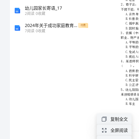
合
幼儿园家长寄语_17
2
阅读
0
收藏
素
2024年关于成功家庭教育案例
付费
7
阅读
0
收藏
质
（幼
儿）》
模
拟
考
复制全文
试
全屏阅读
试