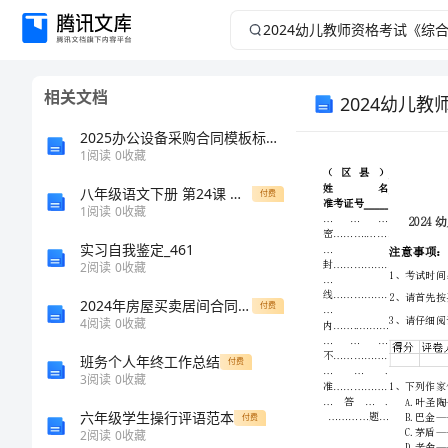
2024
幼
相关文档
2024幼儿
儿
2025办公设备采购合同模板标准版
教
1
阅读
0
收藏
师
八年级语文下册 第24课 公输教案 鲁教版
付费
1
阅读
0
收藏
资
实习自我鉴定_461
2
阅读
0
收藏
格
2024年房屋买卖居间合同模板
付费
4
阅读
0
收藏
考
班务个人年终工作总结
付费
试
3
阅读
0
收藏
六年级学生操行评语范本
付费
《综
2
阅读
0
收藏