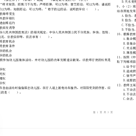
………
不
………………
…….
准
………………
1、下列作家作品完全对应的一项是（）。
答
…….
题
……………
A.言传身教尊师爱生
B.长善救失教学相长
C.循序渐进由博返约
D.因材施教启发诱导
职业、财产状况、宗教信仰等，依法享有（）。
A.平等的受教育机会
B.平等的受教育条件
C.免试入学的机会
D.就近入学的机会