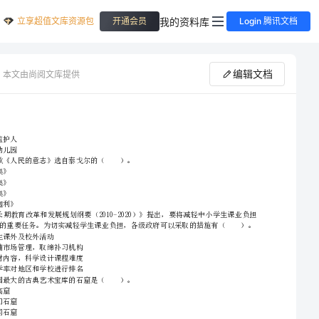
立享超值文库资源包
我的资料库
开通会员
Login 腾讯文档
编辑文档
本文由尚阅文库提供
C.阳阳的监护人
D.车主和幼儿园
2024幼儿教师资格考试《综合素质（幼儿）》模拟考试试题A卷
A.《飞鸟集》
B.《园丁集》
C.《新月集》
D.《吉檀迦利》
2、请首先按要求在试卷的指定位置填写您的姓名、准考证号等信息。
3、请仔细阅读各种题目的回答要求，在密封线内答题，否则不予评分。