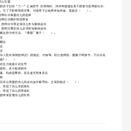
A.减少学生课外及校外活动
一、单选题(本大题共29小题，每小题2分，共58分)
A.叶圣陶——《农村三部曲》《林家铺子》，刘心武——《班主任》《乔厂长上任记》
A.敦煌莫高窟
B.巴金——《激流三部曲》《灯》，贾平凹——《许茂和他的女J1ff1》《芙蓉镇》
B.洛阳龙门石窟
C.茅盾——《蚀》三部曲、《包身工》，谌容——《人到中年》《组织部新来的年青人》
C.大同云冈石窟
D.老舍——《骆驼祥子》《茶馆》，魏巍——《谁是最可爱的人》《东方》
D.天水麦积山石窟
2、荀子言：“师术有四，而博习不与焉。严师而惮，可以为师；耆艾而信，可以为师；诵说而
不陵不犯，可以为师；知微而论，可以为师。”荀子的这段话，说明教学应（）。
B.恰
3、依据《中华人民共和国教育法》的相关规定，中华人民共和国公民不分民族、种族、性别、
A.集合概念
B.非集合概念
C.关系概念
D.属性概念
4、某教师积极参加幼儿园集体活动，并对幼儿园的改革发展建言献策。该教师行使的权利是
取下列哪项措施?（）