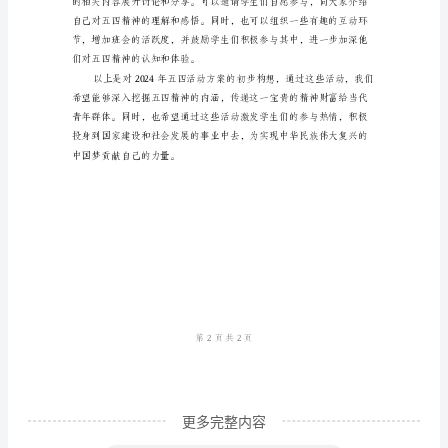
月
的思辨能力和表达能力。
四
三、文化艺术表演
日
是
中
国
传
识。
统
四、社会实践活动
的
“五
四
运
更多完整内容