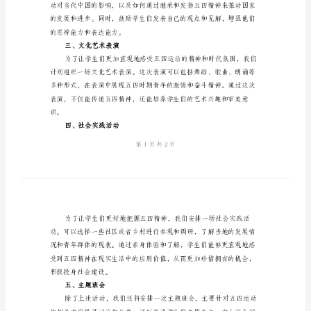
2024
年
一、学术讲座
五
四
活
动
方
案
历史的兴趣，加深对五四运
范
二、课堂讨论
文
2024
年
五