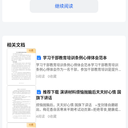
动”
继续阅读
纪
念
日，
这
相关文档
个
付费
学习干部教育培训条例心得体会范本
纪
学习干部教育培训条例心得体会范本学习干部教育培训
念
积极投身社会建设。
条例心得体会作为一名干部，参加干部教育培训是提升
自身能力素质、推动工作发展的重要途径。近年来，我
0
阅读
0
收藏
日
有幸参加了一系列干部教育培训活动，并深受其启发和
五、主题班会
影响。在
是
推荐下载 演讲材料烦恼抛脑后天天好心情 国
旗下讲话
中
烦恼抛脑后，天天好心情 国旗下讲话 ››宝剑锋自磨砺
国
出，梅花香自苦寒来半期考试动员第››拒绝零食,健康成
长小学国旗下讲话稿››秋学期第一学期国旗下讲话安
4
阅读
0
收藏
近
排››《生命，只有一次》第七周国旗下讲话››第
付费