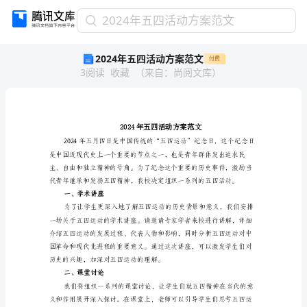
2024
2024年五四活动方案范文
年
2024年五四活动方案范文
付费
五
3
阅读
收藏
（
来自
：
尚阅文库
）
四
活
动
方
案
范
文