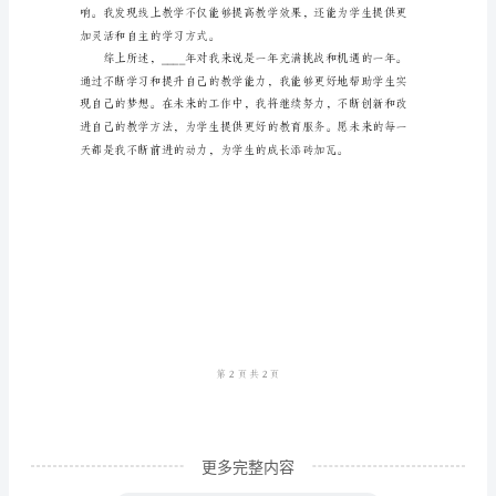
范
文
____
年
家
教
工
作
自
我
总
结
更多完整内容
时