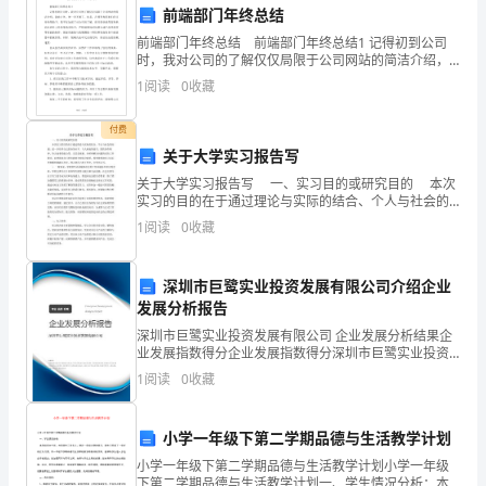
前端部门年终总结
作
前端部门年终总结 前端部门年终总结1 记得初到公司
时，我对公司的了解仅仅局限于公司网站的简洁介绍，
为
除此之外，便一窍不通了。但是，在领导和同事们的支
1
阅读
0
收藏
持和帮助下，我不仅加深了对公司的了解，而且很
一
付费
名
关于大学实习报告写
家
关于大学实习报告写 一、实习目的或研究目的 本次
实习的目的在于通过理论与实际的结合、个人与社会的
教
沟通，进一步培养自己的业务水平、与人相处的技巧、
1
阅读
0
收藏
团队协作精神、待人处事的能力等，尤其是观察、分析
老
深圳市巨鹭实业投资发展有限公司介绍企业
师，
发展分析报告
我
深圳市巨鹭实业投资发展有限公司 企业发展分析结果企
业发展指数得分企业发展指数得分深圳市巨鹭实业投资
在
发展有限公司综合得分说明：企业发展指数根据企业规
1
阅读
0
收藏
模、企业创新、企业风险、企业活力四个维度对企业发
这
展情
小学一年级下第二学期品德与生活教学计划
一
小学一年级下第二学期品德与生活教学计划小学一年级
下第二学期品德与生活教学计划一、学生情况分析：本