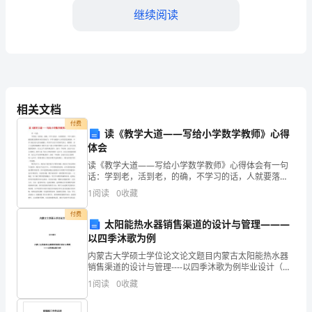
间
继续阅读
匆
匆
而
相关文档
过，
馈。
付费
读《教学大道——写给小学数学教师》心得
眨
体会
眼
读《教学大道——写给小学数学教师》心得体会有一句
话：学到老，活到老，的确，不学习的话，人就要落
间
后。不学习就不能使我们的教育具有后续动
1
阅读
0
收藏
就
付费
太阳能热水器销售渠道的设计与管理———
到
以四季沐歌为例
了
内蒙古大学硕士学位论文论文题目内蒙古太阳能热水器
销售渠道的设计与管理----以四季沐歌为例毕业设计（论
文）原创性声明和使用授权说明原创性声明本人郑重承
____
1
阅读
0
收藏
加灵活和自主的学习方式。
诺：所呈交的毕业设计（论文），是我个人在指导教师
的
年。