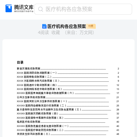
医
医疗机构各应急预案
疗
医疗机构各应急预案
付费
机
4
阅读
收藏
（
来自
：
万文网
）
构
各
应
急
预
案
目