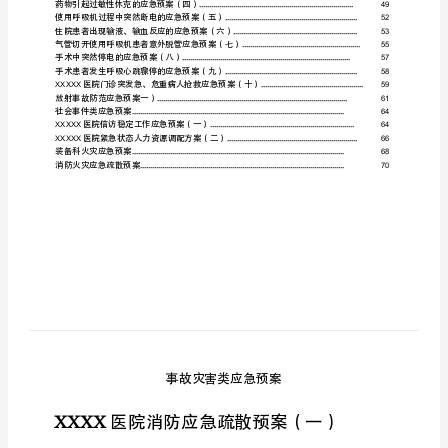
录
TOC
\o
"1-
5"
\h
\z
录
目
事
故
事故灾害类应急预案
.
灾
害
类
应