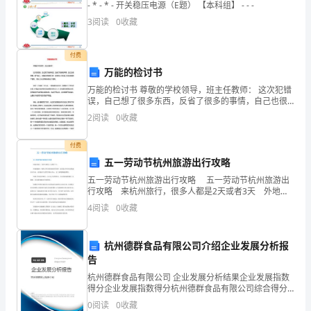
XXXX6
- * - * - 开关稳压电源（E题） 【本科组】 - - -
医
3
阅读
0
收藏
院
停
付费
电
万能的检讨书
应
万能的检讨书 尊敬的学校领导，班主任教师： 这次犯错
急
误，自己想了很多东西，反省了很多的事情，自己也很
懊悔，很气自己，去触犯学校的纪律，也深刻认识到自
预
2
阅读
0
收藏
己所犯错误的严重性，对自己所犯的
案
付费
（二）
五一劳动节杭州旅游出行攻略
...........................................................................................
XXXX9
五一劳动节杭州旅游出行攻略 五一劳动节杭州旅游出
行攻略 来杭州旅行，很多人都是2天或者3天 外地来
方
杭州，现在火车东站到站的比较多，无论是火车东站还
4
阅读
0
收藏
医
是杭州火车站，还有杭州九堡汽车客运中心，这三条
院
杭州德群食品有限公司介绍企业发展分析报
停
告
水
杭州德群食品有限公司 企业发展分析结果企业发展指数
停
得分企业发展指数得分杭州德群食品有限公司综合得分
汽
说明：企业发展指数根据企业规模、企业创新、企业风
0
阅读
0
收藏
险、企业活力四个维度对企业发展情况进行评价。该企