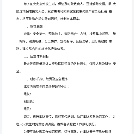
急
预
案
2HYPERLINK
\l
"bookmark0"
\o
"Current
Document"XXXX
医
院
消
临床医疗类应急预案
.
防