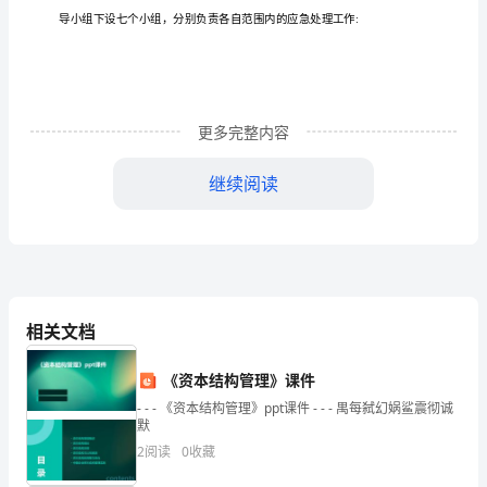
应
急
疏
散
更多完整内容
预
继续阅读
案
（一）
2HY
目
相关文档
录
2
《资本结构管理》课件
事
故
- - - 《资本结构管理》ppt课件 - - - 禺每弑幻娲鲨震彻诚
默
灾
2
阅读
0
收藏
害