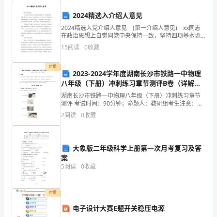
类
应
2024精选入介绍人意见
急
社会事件类应急预案
.
2024精选入党介绍人意见 (第一介绍人意见) xx同志
预
在政治思想上自觉同党中央保持一致，坚持四项基本塬
则，努力学习马列主义、毛泽东思想、邓小平理论，学
案
15
阅读
0
收藏
习党的基本知识和时事政治，对党的认识明确，入
...........................................................................................................
XXXX2
付费
2023-2024学年度湖南长沙市铁路一中物理
医
八年级（下册）冲刺练习章节测评B卷（详解
装备科火灾应急预案
.
院
版）
湖南长沙市铁路一中物理八年级（下册）冲刺练习章节
消
测评 考试时间：90分钟；命题人：教研组考生注意：
消防火灾
1、本卷分第I卷（选择题）和第Ⅱ卷（非选择题）两部
防
2
阅读
0
收藏
分，满分100分，考试时间90分钟2、答卷前，考生务
应
急
大象版二年级科学上册第一次月考复习及答
疏
案
散
5
阅读
0
收藏
预
案
付费
（一）
...................................................................................
电子设计大赛E题开关稳压电源