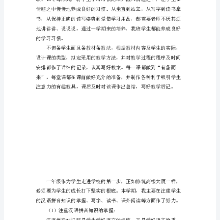
作
总
学工作如下：
结
的
小
的根底。
学
一
年
级
语
文