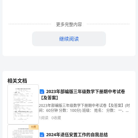
文
教
更多完整内容
学
工
继续阅读
作
总
结
的
相关文档
（1）注重汉语拼音知识的掌握：
范
2023年部编版三年级数学下册期中考试卷
【及答案】
文
2023年部编版三年级数学下册期中考试卷【及答案】(时
间：60分钟 分数：100分) 班级： 姓名： 分数： 一、填
空题。（20分
1
阅读
0
收藏
时
付费
间
2024年退伍安置工作的自我总结