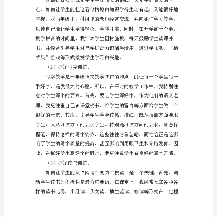
教
学
的学习习惯。
工
作
总
结
的
小
学
一
年
级
语