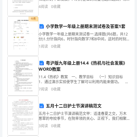
题
了追求经济效益，更需要企业承担起社会责任和义务。
4
阅读
0
收藏
对于企业来说，担起社会责任是增强企业信誉、创造品
后
牌形象、
付费
的
小学数学一年级上册期末测试卷及答案1套
括
小学数学一年级上册期末测试卷一.选择题(共6题，共12
分)1.分针指向6，时针指向数字7和8中间，这时的时刻
号
是（ ）。A.6:05 B.6:30 C.7:302
1
阅读
0
收藏
内。
粤沪版九年级上册14.4《热机与社会发展》
错
WORD教案
选、
11.4《热机》教案 一、教学目标 （一）知识目标
1．通过演示实验使学生了解可以利用内能来做功。
多
2．通过教师引导学生观看模型，教师并演示汽油机工作
7
阅读
0
收藏
中一个周期的四个冲程，让学生了解四冲程汽油
选
五月十二日护士节演讲稿范文
或
五月十二日护士节演讲稿范文甲：适逢春夏之交，万木
未
葱翠的夸姣季节，在院率领的关心、正视下，我们相聚
在一路，配合迎接“五一二国际护士节”。愿在座的列位姐
3
阅读
0
收藏
妹们在这美妙的旋律和自娱自乐的歌声陪同下，渡过一
选
个难