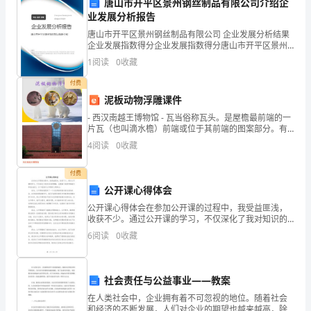
题
唐山市开平区景州钢丝制品有限公司介绍企
业发展分析报告
目
A.50克/升以上
唐山市开平区景州钢丝制品有限公司 企业发展分析结果
要
企业发展指数得分企业发展指数得分唐山市开平区景州
钢丝制品有限公司综合得分说明：企业发展指数根据企
B.12~50克/升
1
阅读
0
收藏
业规模、企业创新、企业风险、企业活力四个维度对企
求
业发
付费
的,
C.4~12克/升
泥板动物浮雕课件
请
- 西汉南越王博物馆 - 瓦当俗称瓦头。是屋檐最前端的一
片瓦（也叫滴水檐）前端或位于其前端的图案部分。有
D.4克/升以下
圆形和半圆形。 - 动物瓦当、文字瓦当、云
将
4
阅读
0
收藏
其
付费
公开课心得体会
代
A.8°~10°
公开课心得体会在参加公开课的过程中，我受益匪浅，
码
收获不少。通过公开课的学习，不仅深化了我对知识的
理解，也提高了我的思维能力和表达能力。以下是我对
B.10°~14°
6
阅读
0
收藏
填
公开课的心得体会：首先，公开课给我提供了一个与优
秀教师面
写
C.14°~16°
社会责任与公益事业——教案
在
在人类社会中，企业拥有着不可忽视的地位。随着社会
D.16°~18°
和经济的不断发展，人们对企业的期望也越来越高，除