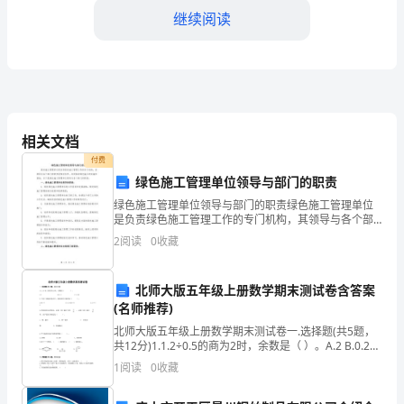
继续阅读
选
项
中
D.丁醇
只
相关文档
有
4.按酒的生
付费
一
绿色施工管理单位领导与部门的职责
A.由发酵酒蒸馏提炼而得
绿色施工管理单位领导与部门的职责绿色施工管理单位
个
是负责绿色施工管理工作的专门机构，其领导与各个部
门的职责是相互协作，共同推动绿色施工的实施和落
选
2
阅读
0
收藏
地。以下是绿色施工管理单位领导与各个部门的职责：
B.由配制酒蒸馏提炼而得
一、绿色施
项
北师大版五年级上册数学期末测试卷含答案
C.由酿酒原料直接蒸馏提炼而得
是
(名师推荐)
北师大版五年级上册数学期末测试卷一.选择题(共5题，
符
D.由利口酒蒸馏提炼而得
共12分)1.1.2÷0.5的商为2时，余数是（ ）。A.2 B.0.2
C.0.022.下面三
合
1
阅读
0
收藏