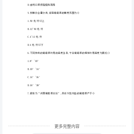
共
C.危地马拉人
30
D.牙买加人
分)
在
每
A.甲醇
小
题
B.乙醇
列
C.丙醇
出
的
四
个
更多完整内容
备