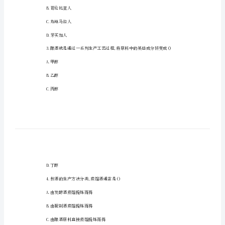
题
(本
大
题
A.-5℃
共
B.-10℃
30
小
C.-15℃
题,
D.-20℃
每
小
题
A.阿拉伯人
1
B.哥伦比亚人
分,