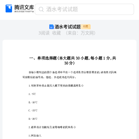
酒
酒水考试试题
水
酒水考试试题
付费
考
3
阅读
收藏
（
来自
：
万文网
）
试
试
题
一、
单
项
3
选
择