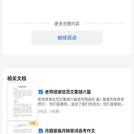
的
带
更多完整内容
动
和
继续阅读
指
导
查情况汇报，向市人
下，
在
相关文档
全
老师感谢信范文集锦六篇
体
老师感谢信范文集锦六篇老师感谢信 篇1 敬爱的体育老
师们： 你们是春雨，滋润了我们的成长；你们是艳阳，
活。
成
明媚了我们的青春。春蚕到死丝方尽，蜡炬成灰泪始
2
阅读
0
收藏
干。你们用无私奉献的精神，成就了一
员
付费
的
月圆是画月缺是诗高考作文