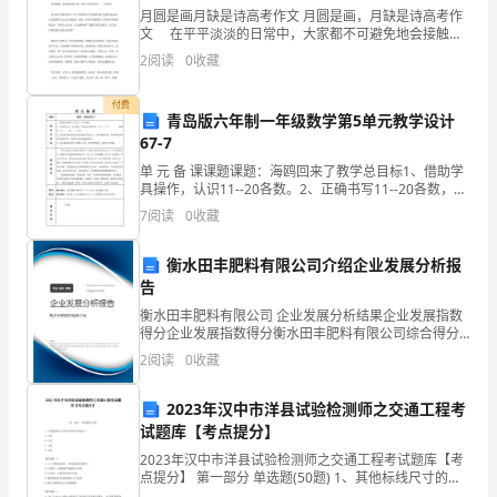
月圆是画月缺是诗高考作文 月圆是画，月缺是诗高考作
帮
文 在平平淡淡的日常中，大家都不可避免地会接触到
作文吧，作文根据写作时限的不同可以分为限时作文和
助
2
阅读
0
收藏
非限时作文。那么，怎么去写作文呢？下面是的月圆是
画
下，
付费
青岛版六年制一年级数学第5单元教学设计
以
67-7
单 元 备 课课题课题：海鸥回来了教学总目标1、借助学
“三
具操作，认识11--20各数。2、正确书写11--20各数，正
确认识计数单位“个”、“十”和数位“个 位”、“十位”。3
个
7
阅读
0
收藏
找
代
衡水田丰肥料有限公司介绍企业发展分析报
告
表”
外事办侨务科科长个人工作总结
衡水田丰肥料有限公司 企业发展分析结果企业发展指数
重
得分企业发展指数得分衡水田丰肥料有限公司综合得分
说明：企业发展指数根据企业规模、企业创新、企业风
2
阅读
0
收藏
要
险、企业活力四个维度对企业发展情况进行评价。该企
业的
思
2023年汉中市洋县试验检测师之交通工程考
试题库【考点提分】
想
2023年汉中市洋县试验检测师之交通工程考试题库【考
点提分】 第一部分 单选题(50题) 1、其他标线尺寸的允
和
许误差不超过()。A.±2%B.±3%C.±5%D.±8%【答案】：