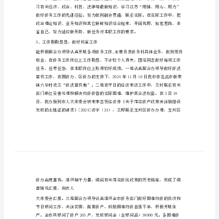
工
作
总
结
1、重视理论学习，明确服务宗旨。
外
事
办
侨
2、加强业务学习，提高工作能力。
务
科
科