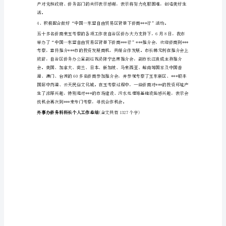
长
个
人
3、工作勤勤恳恳，做好科室工作
工
作
总
结
2024
年，
在
办
领
导