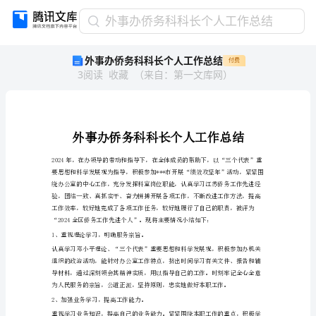
外
外事办侨务科科长个人工作总结
事
外事办侨务科科长个人工作总结
付费
办
3
阅读
收藏
（
来自
：
第一文库网
）
侨
务
科
科
长
个
人