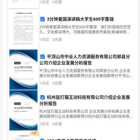
1
阅读
0
收藏
C2、在计算机系
科
学
3分钟爱国演讲稿大学生600字集锦
3分钟爱国演讲稿大学生600字集锦 我们的祖国历史悠
发
久，文化精深博大，河姆渡的瓷器依然美丽;那编钟厚重
的声音从远古飘来;吟一首唐诗，唱响中华五千年。 自
1
阅读
0
收藏
展
小我就在地图上看到这样一个国家：它东起东海
观
平顶山市中业人力资源服务有限公司郏县分
为
公司介绍企业发展分析报告
平顶山市中业人力资源服务有限公司郏县分公司 企业发
指
展分析结果企业发展指数得分企业发展指数得分平顶山
市中业人力资源服务有限公司郏县分公司综合得分说
1
阅读
0
收藏
导，
明：企业发展指数根据企业规模、企业创新、企业风
险、企业
积
杭州鼠打猫互动科技有限公司介绍企业发展
分析报告
极
杭州鼠打猫互动科技有限公司 企业发展分析结果企业发
参
展指数得分企业发展指数得分杭州鼠打猫互动科技有限
公司综合得分说明：企业发展指数根据企业规模、企业
3
阅读
0
收藏
创新、企业风险、企业活力四个维度对企业发展情况进
加
行评
付费