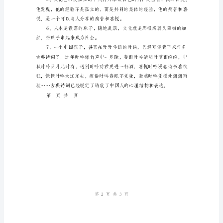
讲
稿
优
美
姓名：
段
落
部门：
（二）
日期：
关
于
文
化
4、