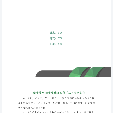
落
（二）
关
于
文
化
演
讲
技
巧:
演