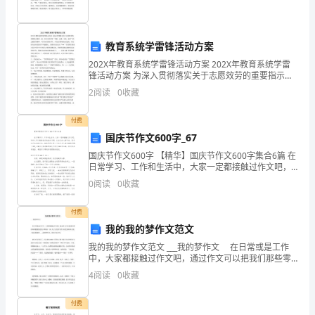
使
孤
丝，将珠子串起来成为社会。
教育系统学雷锋活动方案
独
202X年教育系统学雷锋活动方案 202X年教育系统学雷
锋活动方案 为深入贯彻落实关于志愿效劳的重要指示精
的
神，进一步在全区倡导“奉献、友爱、互助、进步”的志愿
2
阅读
0
收藏
效劳精神，号召全区团员青年、少先队员积极行
个
付费
人
国庆节作文600字_67
为
国庆节作文600字 【精华】国庆节作文600字集合6篇 在
日常学习、工作和生活中，大家一定都接触过作文吧，
自
写作文可以锻炼我们的独处习惯，让自己的心静下来，
第页共页
0
阅读
0
收藏
思考自己未来的方向。相信写作文
己
付费
说
我的我的梦作文范文
我的我的梦作文范文 ___我的梦作文 在日常或是工作
不
中，大家都接触过作文吧，通过作文可以把我们那些零
零散散的思想，聚集在一块。为了让您在写作文时更加
出
4
阅读
0
收藏
简单方便，下面是收集的 ___我的梦作文，欢迎大
的
付费