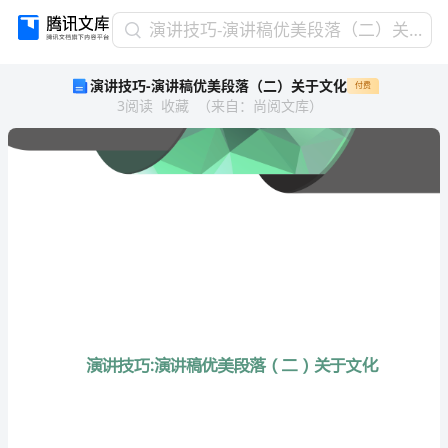
演
演讲技巧-演讲稿优美段落（二）关于文化
讲
演讲技巧-演讲稿优美段落（二）关于文化
付费
技
3
阅读
收藏
（
来自
：
尚阅文库
）
巧-
演
讲
稿
优
美
段