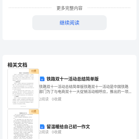
文
更多完整内容
化，
或
继续阅读
者
说，
艺
相关文档
术，
付费
做
铁路双十一活动总结简单版
了
铁路双十一活动总结简单版铁路双十一活动是中国铁路
部门为了与电商双十一大促销活动相呼应，推出的一项
他灵魂深处从未愈合的伤口。
促销活动。今年的铁路双十一活动于11月11日正式启
什
2
阅读
0
收藏
动，为期一周。活动期间，铁路部门推出了一系列特惠
票价和
么
付费
呢？
留温暖给自己初一作文
它
2
阅读
0
收藏