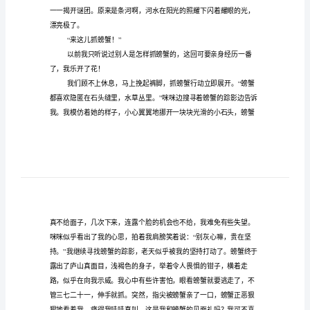
年
·
吱呀吱呀
“————”
印
记
作
文
500
玩伴。
字
什么地方？
“”
荏
不告诉你，到时候就知道啦！
“”
苒
时
光
如