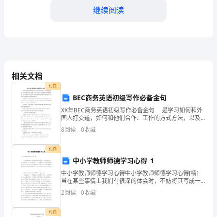
抓
继续阅读
也
抓
不
相关文档
住。
付费
”
回
BEC商务英语初级写作必备金句
味
XX年BEC商务英语初级写作必备金句 是学习如何和外
国人打交道，如何和他们合作、工作的方式方法，以及
他们的生活习惯等，从某种程度上说是包含在文化概念
童
8
阅读
0
收藏
里的。以下是精心为大家的xx年BEC商务英语初级
年，
付费
中小学教师师德学习心得_1
最
中小学教师师德学习心得中小学教师师德学习心得[精]
美
当在某些事情上我们有很深的体会时，不妨将其写成一
篇心得体会，让自己铭记于心，这样就可以总结出具体
2
阅读
0
收藏
的
的经验和想法。那么你知道心得体会如何写吗？以下
”
莫
付费