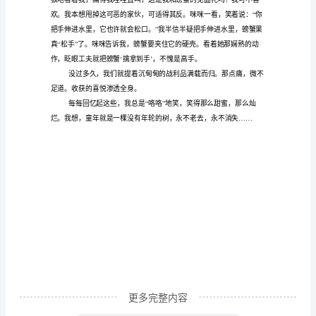
白
漂亮极了。
驹
来这儿抓螃蟹！
“”
过
隙，
了，我乐开了花！
童
年
”
正
从
我
指
尖
出
更多完整内容
逃，