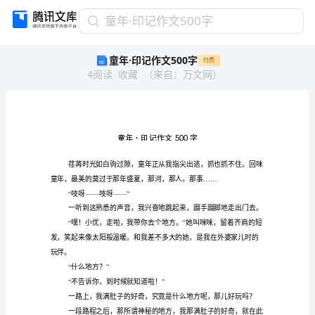
童
童年·印记作文500字
年
童年·印记作文500字
付费
·
4
阅读
收藏
（
来自
：
万文网
）
印
记
作
文
500
字
童