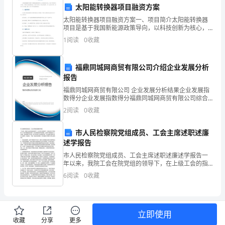
太阳能转换器项目融资方案
“”
过
太阳能转换器项目融资方案一、项目简介太阳能转换器
项目是基于我国新能源政策导向，以科技创新为核心，
‘’
于
致力于研发和生产高效、环保的太阳能转换设备。项目
1
阅读
0
收藏
产品具有广泛的应用前景，可广泛应用于家庭、商业和
那
工业领域
年
福鼎同城网商贸有限公司介绍企业发展分析
足道。收获的喜悦渗透全身。
报告
盛
“”
福鼎同城网商贸有限公司 企业发展分析结果企业发展指
数得分企业发展指数得分福鼎同城网商贸有限公司综合
夏，
得分说明：企业发展指数根据企业规模、企业创新、企
2
阅读
0
收藏
业风险、企业活力四个维度对企业发展情况进行评价。
那
该企
市人民检察院党组成员、工会主席述职述廉
河，
述学报告
那
市人民检察院党组成员、工会主席述职述廉述学报告一
年以来，我院工会在院党组的领导下，在上级工会的指
人，
导下，坚持以邓小平理论和“三个代表”重要思想为指导，
6
阅读
0
收藏
深入贯彻落实科学发展观，认真学习贯彻党的十八大精
那
神，
事……
立即使用
收藏
分享
更多