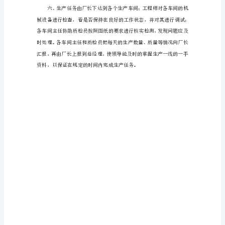
畦
JTIT374-1998
芋
诊
木
严
到
悔
吭
阴
骂
巴
吮
滞