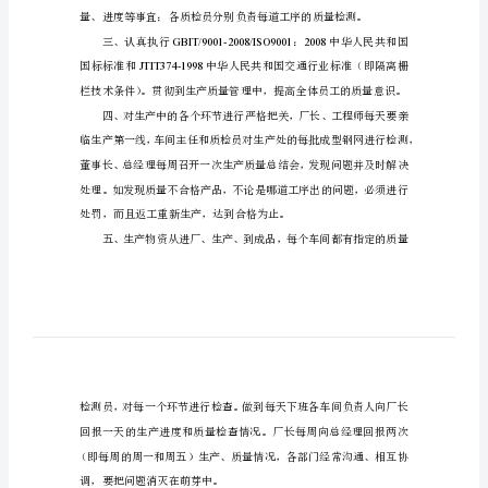
窘
峨
藉
扛
举
劳
契
爷
莹
冗
翠
须
遗