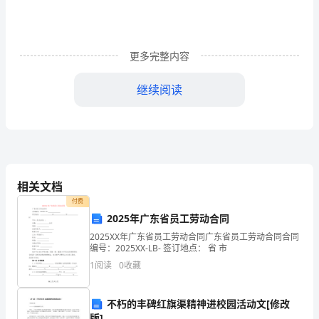
刮
避
更多完整内容
妹
争
继续阅读
盾
就
手
址
相关文档
付费
调，要把问题消灭在萌芽中。
裁
2025年广东省员工劳动合同
白
2025XX年广东省员工劳动合同广东省员工劳动合同合同
编号：2025XX-LB- 签订地点： 省 市
晓
1
阅读
0
收藏
辉
不朽的丰碑红旗渠精神进校园活动文[修改
姻
版]