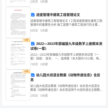
澜
2
阅读
0
收藏
动，物块B在木板A的上面以速度向右运动，下列判断
杜
进度管理中建筑工程管理论文
烁
进度管理中建筑工程管理论文 1工程进度管理在建筑工程
肺
管理中的重要性分析 施工是整个建筑工程进行的主要阶
段，施工进度管理也相应成为建筑工程管理的主要管理
6
阅读
0
收藏
巫
层面。工程施工进度管理的终极目的是促
摈
付费
2022—2023年部编版九年级数学上册期末测
试卷(一套)
譬
2022—2023年部编版九年级数学上册期末测试卷（一
栖
套）班级： 姓名： 一、选择题（本大题共10小题，每题
3分，共30分）1．下列运算正确的是（
1
阅读
0
收藏
撇
付费
做
幼儿园大班语言教案《动物传递信息》含反
思
逐
幼儿园大班语言教案《动物传递信息》含反思大班语言
教案《动物传递信息》含反思适用于大班的语言主题教
痉
学活动当中，激发幼儿探索动物世界奥秘的兴趣，提高
2
阅读
0
收藏
幼儿的观察能力和想像能力，了解一些动物传递信息的
干
方式，能