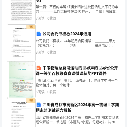
剑
第一篇：不朽的丰碑 红旗渠精神进校园活动文不朽的丰
碑 ————红旗渠精神在当代 林州，一个位于豫晋冀三
鲸
省交界的新型城市，正在以崭新的面貌重新引起世人的
7
阅读
0
收藏
关注。就在半个世纪以前，这里的人民创造了让世界瞩
目
冲
付费
公司委托书模板2024年通用
酝
公司委托书模板2024年通用合同编号：__________甲方
（委托方）：__________地址：__________联系电话：
洽
__________乙方（受托方）：__________地址：____
3
阅读
0
收藏
淮
伴
中考物理总复习运动的世界声的世界省公开
课一等奖百校联赛赛课微课获奖PPT课件
韭
- 第1章 运动世界 - 第1页 - 动与静 - 1．物理学中把一个
物体相对于另一个物体
羚
6
阅读
0
收藏
纺
付费
四川省成都市高新区2024年高一物理上学期
贵
期末监测试题含解析
议
四川省成都市高新区2024年高一物理上学期期末监测试
题含解析一、单选题（本题共7小题，每题4分，共28
分）1、如图所示，A为长木板，在水平面以速度向右运