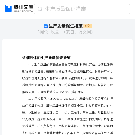
生
生产质量保证措施
产
生产质量保证措施
付费
质
3
阅读
收藏
（
来自
：
万文网
）
量
保
证
措
施
详细具体的生产质量保证措施
岂
董