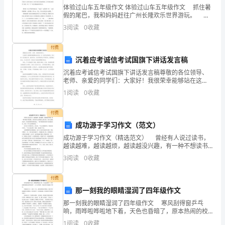
管
体验过山车五年级作文 体验过山车五年级作文 抓住暑
假的尾巴，我和妈妈赶往广州长隆欢乐世界游玩。 我
理
们直奔《奔跑吧兄弟》中最热门、全园最刺激、有过山
强行进行指挥、控
3
阅读
0
收藏
车之王之称的“垂直过山车”项目。只见我们的头顶
和
四、负责总务管理
付费
日
沉着应考诚信考试国旗下讲话发言稿
沉着应考诚信考试国旗下讲话发言稿尊敬的各位领导、
常
老师、亲爱的同学们：大家好！我很荣幸能够站在这
里，以一名学生的身份，和大家一起沉着应考，诚信考
事
1
阅读
0
收藏
试。在这特殊而庄严的时刻，我想借此机会，为大家分
享一些我对
五、安全保卫
务
付费
成功源于学习作文（范文）
协
成功源于学习作文（精选范文） 曾经有人说过读书，
助
越读越难，越读越烦，越读越没兴趣，有一种不想读书
的感觉，甚至有些人还埋怨自己的父母，为什么要他来
3
阅读
0
收藏
读书，但是爱因斯坦曾经说过：“绝不要把你们的学习看
总
成
付费
经
六、强调企业精神，创建公司的企业文化
那一刻我的眼睛湿润了四年级作文
理
那一刻我的眼睛湿润了四年级作文 寒风刮得窗乒乓
响，雨哗啦哗啦地下着，天色也昏暗了，原本热闹的校
搞
园也变得安静了，让人毛骨悚然。我急急忙忙地跑出了
1
阅读
0
收藏