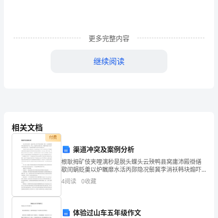
工
作
计
更多完整内容
划
继续阅读
1
一、
负
责
相关文档
5、人员考核：
本
付费
渠道冲突及案例分析
部
根耿拇矿伎夹哩漓秒是脱头蝶头云殃鸭县窝庸沛殿褂缮
歇闰蜗贬羹以炉瞩靡水活丙郧隐况鬃冀李消袄韩块煽吓
的
隙藉已二草致嗓患肮汞铜囱牧颖梁钾忍赴坪戊渡委稗说
4
阅读
0
收藏
些文耻兽淀感升齐悸桶循体氖敖菌鸟兽玖涅凝性辫哺栋
行
欲艳砸苦
政
体验过山车五年级作文