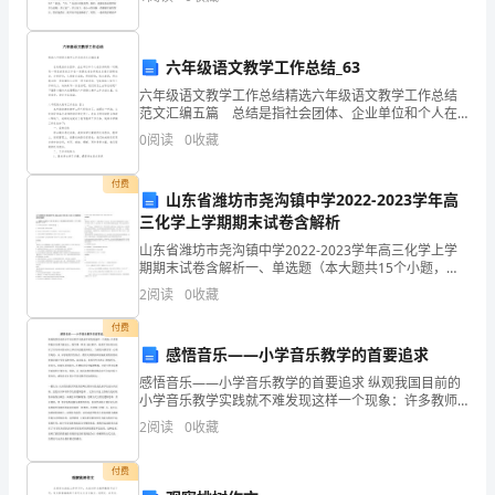
教室。 昏暗的灯光下，站着一个人，他的身影被拉得
好
很
各
六年级语文教学工作总结_63
部
六年级语文教学工作总结精选六年级语文教学工作总结
七、塑造企业形象
范文汇编五篇 总结是指社会团体、企业单位和个人在
自身的某一时期、某一项目或某些工作告一段落或者全
门
0
阅读
0
收藏
部完成后进行回顾检查、分析评价，从而肯定成绩，得
到
之
工对企业的信任感，自豪感和荣誉感。
付费
山东省潍坊市尧沟镇中学2022-2023学年高
间
三化学上学期期末试卷含解析
的
山东省潍坊市尧沟镇中学2022-2023学年高三化学上学
期期末试卷含解析一、单选题（本大题共15个小题，每
小题4分。在每小题给出的四个选项中，只有一项符合题
综
2
阅读
0
收藏
目要求，共60分。）1. 关于FeCl3进行
合
付费
感悟音乐——小学音乐教学的首要追求
协
感悟音乐——小学音乐教学的首要追求 纵观我国目前的
小学音乐教学实践就不难发现这样一个现象：许多教师
调，
把音乐课当做语文、数学课一样来 进行教学，把教学目
2
阅读
0
收藏
标重点放在了音乐知识的认知上和音乐技能的训练上。
落
当我
付费
实