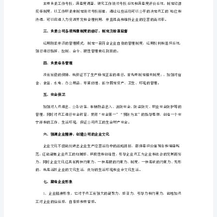
人
工
3、工作报酬：
作
计
划
工工作绩效的一种有效报偿。
2024
年
4、培训开发：
人
事
主
管
个
人