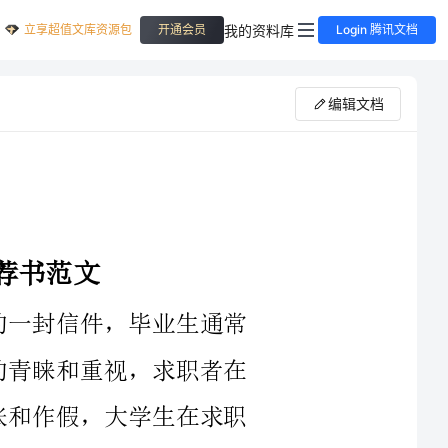
立享超值文库资源包
我的资料库
开通会员
Login 腾讯文档
编辑文档