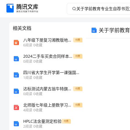
关
于
相关文档
关于学前教育
学
八年级下册复习湘教版地理课件
付费
前
6
阅读
0
收藏
2024二手车买卖合同样本最新
教
付费
0
阅读
0
收藏
育
四川省大学生开学第一课强国有我新征程作文10篇范文_1
1
阅读
0
收藏
专
达标测试内蒙古翁牛特旗乌丹第一中学物理八年级（下册）冲刺练习同步测试试卷
付费
0
阅读
0
收藏
业
北师版七年级上册数学习题-3.2代数式 同步练习1
付费
生
4
阅读
0
收藏
HPLC法含量测定检验
付费
自
尊
2
阅读
0
收藏