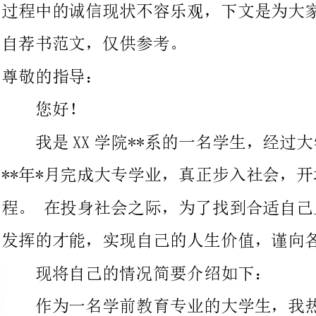
我是XX学院**系的一名学生，经过大学的
**年*月完成大专学业，真正步入社会，开场人生路上的新一段征
程。在投身社会之际，为了找到合适自己且有
发挥的才能，实现自己的人生价值，谨向各位指导作一自我推荐。
现将自己的情况简要介绍如下：
作为一名学前教育专业的大学生，我热爱我的专业并为其投入
了宏大的热情和精力。在几年的学习生活中，
习了教育学、心理学、普通心理学、声乐、舞蹈、美术、学前教育
学、幼儿教育心理学、卫生学、幼儿教育研究方法等课程。我正处
于人生中精力充分的时期，我渴望在更广阔的天地里展露自己的才
能，我不满足与现有的知识程度，期望在理论中得到锻炼和进步，