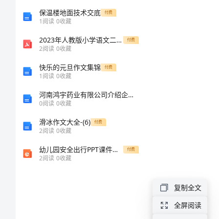
您好！
荐
保温楼地面技术交底
付费
1
阅读
0
收藏
书
2023年人教版小学语文二年级上册第一单元精品讲义1
付费
2
阅读
0
收藏
范
快乐的元旦作文集锦
付费
1
阅读
0
收藏
文
河南鸿宇药业有限公司介绍企业发展分析报告
关
0
阅读
0
收藏
于
滑冰作文大全-(6)
付费
2
阅读
0
收藏
学
幼儿园安全出行PPT课件教案图片交通安全
付费
前
2
阅读
0
收藏
教
育
复制全文
专
全屏阅读