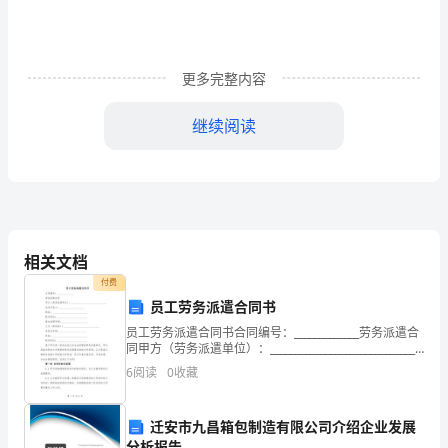
_______________
经
双
更多完整内容
方
继续阅读
友
好
3、甲方提供乙方工作餐、宿舍。
协
商，
相关文档
现
付费
员工劳务派遣合同书
就
员工劳务派遣合同书合同编号：_____________劳务派遣合
厨
同甲方（劳务派遣单位）：_____________________________
法定代表人：____________________地
6
阅读
0
收藏
房
承
迁安市九昌箱包制造有限公司介绍企业发展
分析报告