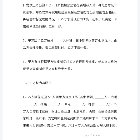
长
聘
用
合
同
简
易
版
续聘用，必须另行签订协议。
甲
方：
_______________
乙
方：