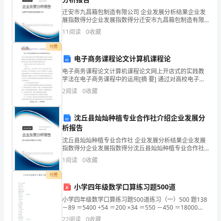
包
完成则适当的进行工资下浮。
迁安市九昌箱包制造有限公司 企业发展分析结果企业发
事
展指数得分企业发展指数得分迁安市九昌箱包制造有限
公司综合得分说明：企业发展指数根据企业规模、企业
11
阅读
0
收藏
创新、企业风险、企业活力四个维度对企业发展情况进
项
行评
付费
达
电子商务课程论文计算机课程论
成
电子商务课程论文计算机课程论文网上开店式的实践教
学法在电子商务课程中的运用[摘 要] 通过对高校电子商
务专业教学的现状分析,提出了目前电子商务教学存在的
协
2
阅读
0
收藏
问题,通过网上开店的实践教学法来解决目前存在的教
议
沈丘县灿灿种植专业合作社介绍企业发展分
如
反甲方管理制度甲方有权给予处罚。
析报告
下：
沈丘县灿灿种植专业合作社 企业发展分析结果企业发展
指数得分企业发展指数得分沈丘县灿灿种植专业合作社
综合得分说明：企业发展指数根据企业规模、企业创
一、
1
阅读
0
收藏
新、企业风险、企业活力四个维度对企业发展情况进行
二、乙方权力与职责
评价。
甲
付费
小学四年级数学口算练习题500道
方
小学四年级数学口算练习题500道练习（一）500 题138
－89 ＝5400 ÷54 ＝200 ×34 ＝550 －450 ＝18000
权
÷600 ＝2700 ÷30 ＝45 ×14= 89 ÷10
22
阅读
0
收藏