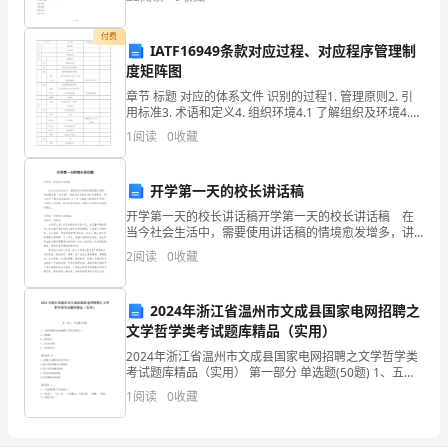
力
付费
与
IATF16949条款对应过程、对应程序管理制
度矩阵图
职
章节 标题 对应的体系文件 识别的过程1. 管理原则2. 引
用标准3. 术语和定义4. 组织环境4.1 了解组织及环境4.2
责
了解相关方的需求和期望4.3 确定质量管理体系范围
1
阅读
0
收藏
4.3.1 确定质量
1、
甲
开学第一天的校长讲话稿
开学第一天的校长讲话稿开学第一天的校长讲话稿 在
方
当今社会生活中，需要使用讲话稿的情境愈发增多，讲
话稿也称“发言稿”，是指在讲话前拟定的书面稿子。那么
把
2
阅读
0
收藏
你有了解过讲话稿吗？以下是小编精心整理的开学第
厨
2024年浙江省温州市文成县国家电网招聘之
师
文学哲学类考试题库精品（实用）
长
2024年浙江省温州市文成县国家电网招聘之文学哲学类
聘
考试题库精品（实用） 第一部分 单选题(50题) 1、五四
用
时期鲁迅参加编辑工作的刊物是（）A.《新潮》B.《新青
1
阅读
0
收藏
年》C.《少年中国》D.《每周
合
同