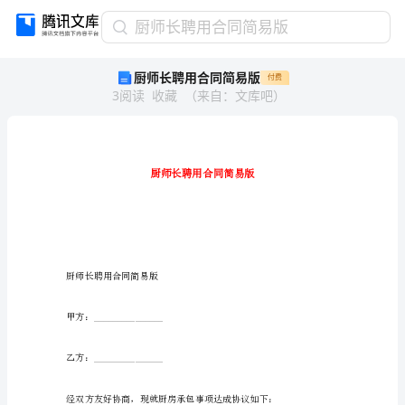
厨
厨师长聘用合同简易版
师
厨师长聘用合同简易版
付费
长
3
阅读
收藏
（
来自
：
文库吧
）
聘
用
合
同
简
易
版