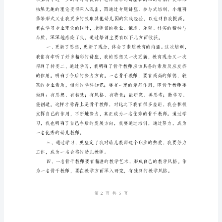
训
学
习
总
结
XX
年
3
月
至
7
月
第页共页
15
期