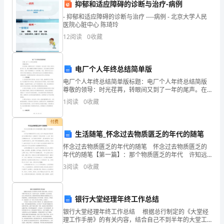
抑郁和适应障碍的诊断与治疗-病例
回
工作，成为一名合格的幼儿教师。
- 抑郁和适应障碍的诊断与治疗 ----病例 - 北京大学人民
忆
医院心脏中心 陈琦玲
12
阅读
0
收藏
近
半
电厂个人年终总结简单版
年
电厂个人年终总结简单版标题：电厂个人年终总结简版
尊敬的领导：时光荏苒，转眼间又到了一年的尾声。在
的
过去的一年里，我作为电厂的一员，通过不懈努力和锲
1
阅读
0
收藏
而不舍的奋斗，充分发挥自己的职责和能力，为电厂的
培
发展做出
付费
训
生活随笔_怀念过去物质匮乏的年代的随笔
收
怀念过去物质匮乏的年代的随笔 怀念过去物质匮乏的
年代的随笔【第一篇】：那个物质匮乏的年代 许知远
获
在《暧昧的怀旧》文中说：无知与单纯是快乐的根源，
3
阅读
0
收藏
我开始理解在那些什么都缺的日子里我如何像一头小猪
颇
一
多，
银行大堂经理年终工作总结
银行大堂经理年终工作总结 根据总行制定的《大堂经
使
理工作手册》的有关内容，结合自己不到半年的大堂工