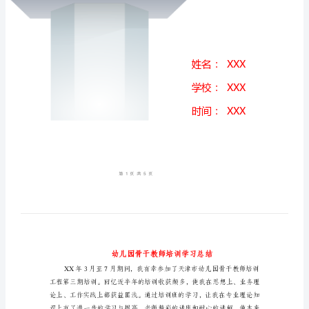
习
总
结
幼
儿
园
骨
干
教
师
培