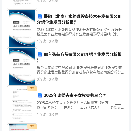
骨
4
阅读
0
收藏
议。 第一部分 房屋概况 第一条 甲方保证向乙
干
晟驰（北京）水处理设备技术开发有限公司
教
介绍企业发展分析报告
晟驰（北京）水处理设备技术开发有限公司 企业发展分
师
析结果企业发展指数得分企业发展指数得分晟驰（北
京）水处理设备技术开发有限公司综合得分说明：企业
培
1
阅读
0
收藏
发展指数根据企业规模、企业创新、企业风险、企业活
力四个
训
邢台弘赫商贸有限公司介绍企业发展分析报
告
工
邢台弘赫商贸有限公司 企业发展分析结果企业发展指数
程
得分企业发展指数得分邢台弘赫商贸有限公司综合得分
说明：企业发展指数根据企业规模、企业创新、企业风
0
阅读
0
收藏
险、企业活力四个维度对企业发展情况进行评价。该企
第
业的
付费
三
2025年离婚夫妻子女权益共享合同
期
2025年离婚夫妻子女权益共享合同甲方（男方）：____
身份证号码：____住所：____乙方（女方）：____身份证
号码：____住所：____鉴于甲乙双方因感情不和，经友好
培
1
阅读
0
收藏
协商一致同意解除婚姻关系
一名优秀的幼儿教师。
训。
付费