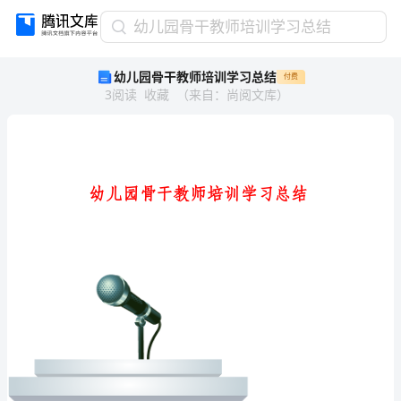
幼
幼儿园骨干教师培训学习总结
儿
幼儿园骨干教师培训学习总结
付费
园
3
阅读
收藏
（
来自
：
尚阅文库
）
骨
干
教
师
培
训
学