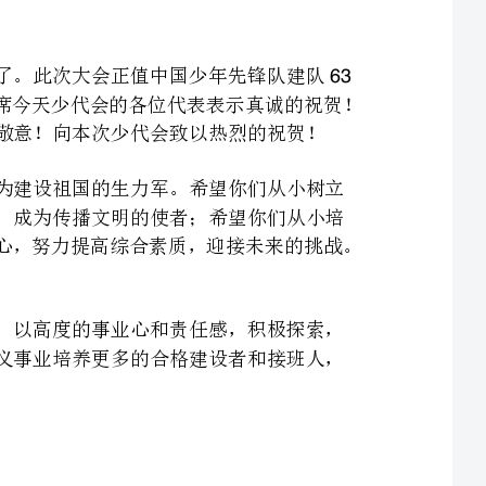
少先队员们：今天你们是天真烂漫的少年，明天你们就将成为建设祖国的生力军。希望你们从小树立
远大理想，坚定永远跟党走的信念；希望你们从小养成优良品德，成为传播文明的使者；希望你们从小培
养过硬本领，打实为人民服务的基础；希望你们从小磨练健康身心，努力提高综合素质，迎接未来的挑战。
少先队员们：为了祖国的未来，让我们抓住机遇，奋发图强，以高度的事业心和责任感，积极探索，
勤奋耕耘，为少先队工作再创辉煌做出我们新的贡献！为社会主义事业培养更多的合格建设者和接班人，