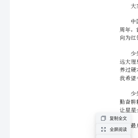
版]
第
一
篇：
完
让星星
整
少
谢谢！
代
年
20121018
会
少先队员献词
材
复制全文
料
(全)
全屏阅读