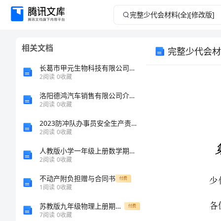
完
整
相关文档
完整少代会材料
少
长葛市甲元生物科技有限公司介绍企业发展分析报告
代
2
阅读
0
收藏
洛阳德鸿汽车销售有限公司介绍企业发展分析报告
会
2
阅读
0
收藏
材
2023防冲队办事员安全生产责任制范文多篇合集
2
阅读
0
收藏
料
少代会校长致辞
人教版小学一年级上册数学期中测试卷附完整答案【考点梳理】
2
阅读
0
收藏
(全)
不动产附负担赠与合同书
付费
大家好！
[修
1
阅读
0
收藏
苏教版九年级物理上册期末测试卷及答案【A4打印版】
付费
改
7
阅读
0
收藏