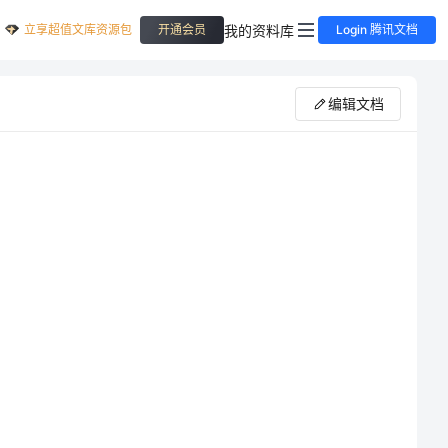
立享超值文库资源包
我的资料库
开通会员
Login 腾讯文档
编辑文档
中国少年先锋队里八田小学第五次代表大会在今天隆重召开了。此次大会正值中国少年先锋队建队
63
周年，首先我代表学校向广大少先队员们致以节日的问候！向出席今天少代会的各位代表表示真诚的祝贺！
向为红领巾事业付出心血和汗水的广大少先队辅导员表示崇高的敬意！向本次少代会致以热烈的祝贺！