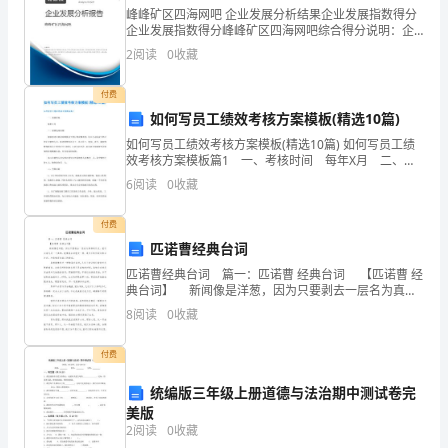
重
峰峰矿区四海网吧 企业发展分析结果企业发展指数得分
企业发展指数得分峰峰矿区四海网吧综合得分说明：企
开
业发展指数根据企业规模、企业创新、企业风险、企业
2
阅读
0
收藏
活力四个维度对企业发展情况进行评价。该企业的综合
展
评价
付费
的
如何写员工绩效考核方案模板(精选10篇)
如何写员工绩效考核方案模板(精选10篇) 如何写员工绩
良
效考核方案模板篇1 一、考核时间 每年X月 二、考
核适用范围 绩效考评主要是对销售员工进行的定期考
好
6
阅读
0
收藏
评，适合公司所有已转正的正式销售人员。新
风
付费
匹诺曹经典台词
气。
匹诺曹经典台词 篇一：匹诺曹 经典台词 【匹诺曹 经
典台词】 新闻像是洋葱，因为只要剥去一层名为真相
的外皮，就可以看见另一个真相。就像剥去洋葱皮一
8
阅读
0
收藏
2、
样，通过不断怀疑与取证之后，才能够得到真
加
付费
强
统编版三年级上册道德与法治期中测试卷完
美版
思
2
阅读
0
收藏