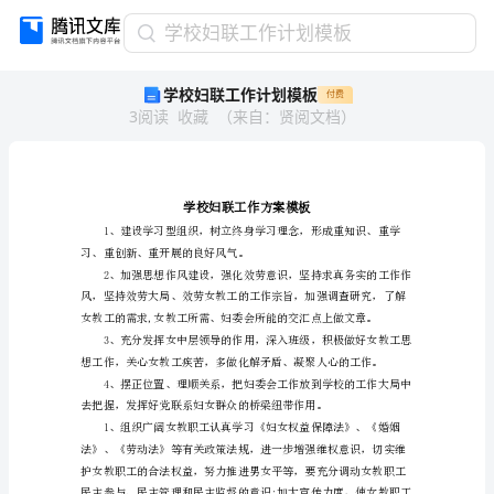
学
学校妇联工作计划模板
校
学校妇联工作计划模板
付费
妇
3
阅读
收藏
（
来自
：
贤阅文档
）
联
工
作
计
划
模
习、重创新、重开展的良好风气。
板