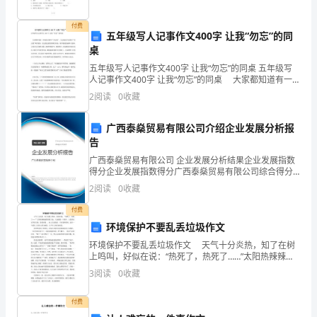
想
付费
作
五年级写人记事作文400字 让我“勿忘”的同
桌
风
五年级写人记事作文400字 让我“勿忘”的同桌 五年级写
人记事作文400字 让我“勿忘”的同桌 大家都知道有一
建
种花的名称叫“勿忘我”，吴忘我是不是谐音“勿忘我”呢?我
2
阅读
0
收藏
猜。吴忘我是我的第四任同桌，她
设，
广西泰燊贸易有限公司介绍企业发展分析报
强
告
化
广西泰燊贸易有限公司 企业发展分析结果企业发展指数
得分企业发展指数得分广西泰燊贸易有限公司综合得分
效
说明：企业发展指数根据企业规模、企业创新、企业风
2
阅读
0
收藏
险、企业活力四个维度对企业发展情况进行评价。该企
业的
劳
付费
环境保护不要乱丢垃圾作文
意
环境保护不要乱丢垃圾作文 天气十分炎热，知了在树
识，
上鸣叫，好似在说：“热死了，热死了……”太阳热辣辣地
照射着大地，大地就像一个蒸炉。人们都在家开着空
3
阅读
0
收藏
调，舔着冰棍，。街上空荡荡的，只有我和妈妈，还有
坚
一
付费
持