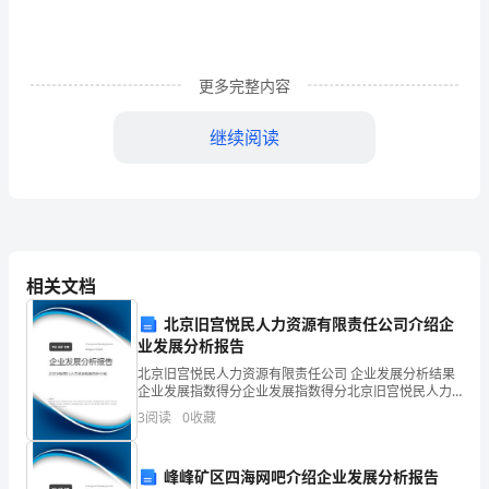
理
念，
形
更多完整内容
成
继续阅读
重
知
识、
重
相关文档
学
北京旧宫悦民人力资源有限责任公司介绍企
展人口和方案生育综合管理。
习、
业发展分析报告
模板,内容仅供参考
北京旧宫悦民人力资源有限责任公司 企业发展分析结果
重
企业发展指数得分企业发展指数得分北京旧宫悦民人力
资源有限责任公司综合得分说明：企业发展指数根据企
3
阅读
0
收藏
创
业规模、企业创新、企业风险、企业活力四个维度对企
业发
新、
峰峰矿区四海网吧介绍企业发展分析报告