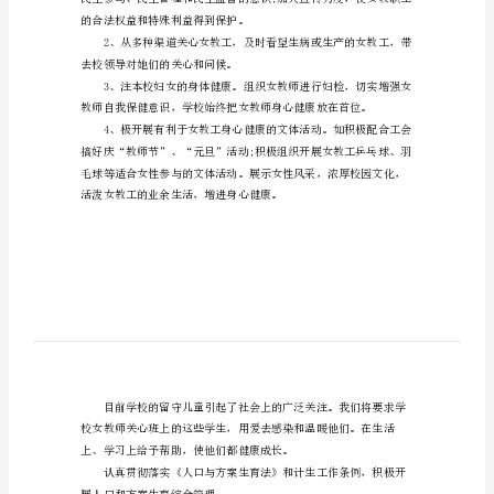
学
校
妇
联
工
作
方
案
模
板
1、
的合法权益和特殊利益得到保护。