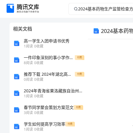
2024
基
相关文档
2024基本
本
高一学生入团申请书优秀
药
1
阅读
0
收藏
物
一件印象深刻的事小学作文600字
付费
8
阅读
0
收藏
生
推荐下载 2024年湖北高考满分作文喷泉与水
付费
0
阅读
0
收藏
产
2024年青海省果洛藏族自治州达日县机械员考试题库及答案【精品】
1
阅读
0
收藏
监
春节同学聚会策划方案范文
付费
管
3
阅读
0
收藏
学生如何提高学习效率
付费
检
1
阅读
0
收藏