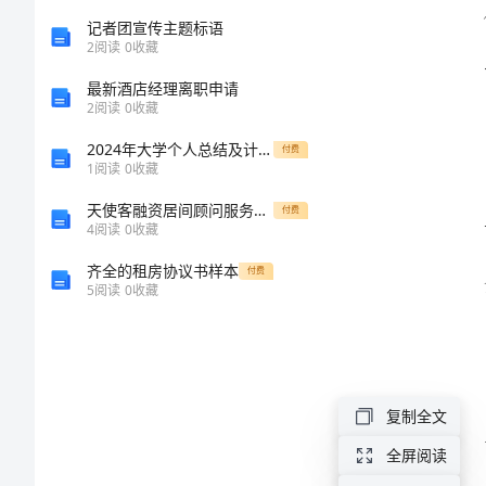
查
记者团宣传主题标语
2
阅读
0
收藏
方
最新酒店经理离职申请
2
阅读
0
收藏
案
2024年大学个人总结及计划精编
付费
2024
1
阅读
0
收藏
基
天使客融资居间顾问服务合同范本
付费
4
阅读
0
收藏
本
要求；
齐全的租房协议书样本
付费
药
5
阅读
0
收藏
物
生
产
复制全文
险；
监
全屏阅读
管