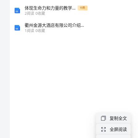
划
体现生命力和力量的教学应用：小学语文真正的英雄教案
付费
2
阅读
0
收藏
模
衢州金源大酒店有限公司介绍企业发展分析报告
1
阅读
0
收藏
板
小
学
语
文
第
六
册
复制全文
教
全屏阅读