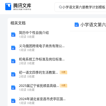
小
学
相关文档
小学语文第六
语
简历中个性自我介绍
文
1
阅读
0
收藏
义乌俄团跨境电子商务有限公司介绍企业发展分析报告
第
1
阅读
0
收藏
六
机电系统工作标准及岗位标准样本
2
阅读
0
收藏
册
初一语文四季的生活教案预习
付费
2
阅读
0
收藏
教
2025届辽宁省抚顺县高级中学、第二高级中学、四方高中高一化学第一学期期末联考模拟试题含解析
付费
学
1
阅读
0
收藏
2024年湖北省宜昌市虎亭区国家电网招聘之文学哲学类考试题库及参考答案（培优）
计
1
阅读
0
收藏