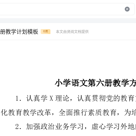
册教学计划模板
本文由贤阅文档提供
付费
小学语文第六册教学方案模板
1．认真学X理论，认真贯彻党的教育方针
化教育教学改革，全面推行素质教育，为培养合格人材而努力。
2．加强政治业务学习，虚心学习外地的先
务水平，大胆实践，加强学法指导，努力提高课堂教学质量。
提高学生的认识水平，扩大知识面，掌握常用的文字和最根本
的听说读写的技能技巧，使学生具有一定的听说读写能力。在学习