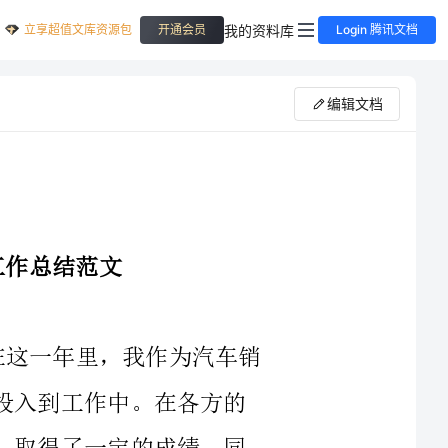
立享超值文库资源包
我的资料库
开通会员
Login 腾讯文档
编辑文档
岁月如梭，转眼间2024年即将过去。在这一年里，我作为汽车销
售员，面对竞争激烈的市场环境，全身心地投入到工作中。在各方的
支持与鼓励下，我积极进取，不断学习提升，取得了一定的成绩。同
时，我也意识到自己还有许多需要改进的地方，在未来的工作中将更