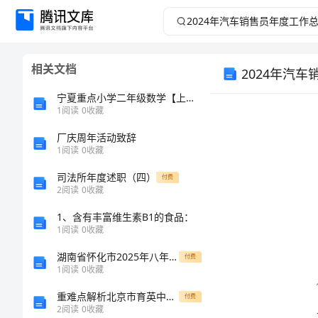
2024
年
相关文档
2024年汽
汽
宁夏重点小学二年级数学【上册】期末考试试卷 含答案
车
1
阅读
0
收藏
销
厂庆周年活动致辞
1
阅读
0
收藏
售
司法所年度述职（四）
付费
2
阅读
0
收藏
员
1、含有丰富维生素B1的食品：
1
阅读
0
收藏
年
湖南省怀化市2025年八年级数学第一学期期中复习检测试题含解析
付费
度
1
阅读
0
收藏
重难点解析北京市育英中学物理北师大版八年级（下册）常见的光学仪器专项攻克试题（含答案解析）
付费
工
加努力。
2
阅读
0
收藏