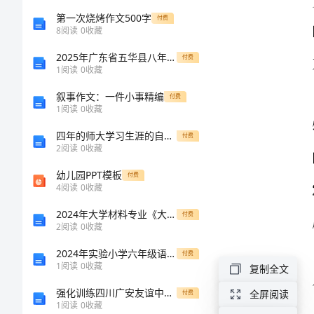
作
第一次烧烤作文500字
付费
8
阅读
0
收藏
总
2025年广东省五华县八年级物理上学期期中考试试题（含答案）
付费
1
阅读
0
收藏
结
叙事作文：一件小事精编
付费
1
阅读
0
收藏
范
四年的师大学习生涯的自我鉴定
付费
文
2
阅读
0
收藏
2024
幼儿园PPT模板
付费
4
阅读
0
收藏
年
2024年大学材料专业《大学物理（下册）》期末考试试题
付费
汽
2
阅读
0
收藏
车
2024年实验小学六年级语文下学期强化训练试题A卷 附答案
付费
1
阅读
0
收藏
复制全文
销
强化训练四川广安友谊中学北师大版物理九年级电功和电功率定向练习试题（解析版）
全屏阅读
付费
售
1
阅读
0
收藏