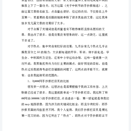
月
如
用户的眼球。
梭，
转
眼
已
近
岁
末，
的了。
是
新
员
工