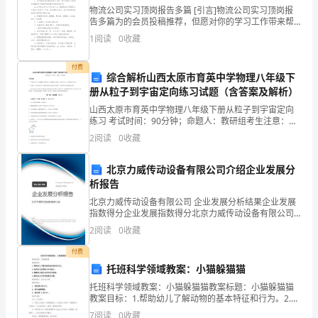
物流公司实习顶岗报告多篇 [引言]物流公司实习顶岗报
是
告多篇为的会员投稿推荐，但愿对你的学习工作带来帮
助。【第1篇】9月物流公司顶岗实习报告 一、企业概
1
阅读
0
收藏
为
况： 1、钦州**(机电
大
付费
不多说了。
综合解析山西太原市育英中学物理八年级下
家
册从粒子到宇宙定向练习试题（含答案及解析）
山西太原市育英中学物理八年级下册从粒子到宇宙定向
推
练习 考试时间：90分钟；命题人：教研组考生注意：
1、本卷分第I卷（选择题）和第Ⅱ卷（非选择题）两部
2
阅读
0
收藏
荐
分，满分100分，考试时间90分钟2、答卷前，考生务
的
北京力威传动设备有限公司介绍企业发展分
析报告
网
北京力威传动设备有限公司 企业发展分析结果企业发展
指数得分企业发展指数得分北京力威传动设备有限公司
站
综合得分说明：企业发展指数根据企业规模、企业创
有，也在我能接受的范围内。
2
阅读
0
收藏
新、企业风险、企业活力四个维度对企业发展情况进行
年
评价。
付费
1、与###网手抄报栏目页的比拟
度
托班科学领域教案：小猫躲猫猫
托班科学领域教案：小猫躲猫猫教案标题：小猫躲猫猫
个
教案目标：1.帮助幼儿了解动物的基本特征和行为。2.培
养幼儿的观察力和注意力。3.增强幼儿团队合作和社交技
7
阅读
0
收藏