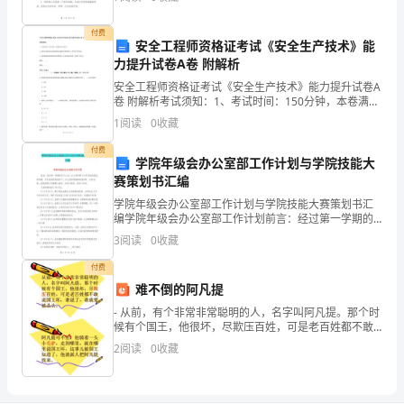
人
能。4.激发幼儿对科学探索的兴趣。教案时间：大
总
付费
安全工程师资格证考试《安全生产技术》能
结
力提升试卷A卷 附解析
安全工程师资格证考试《安全生产技术》能力提升试卷A
范
卷 附解析考试须知：1、考试时间：150分钟，本卷满分
为100分。 2、请首先按要求在试卷的指定位置填写您的
文，
1
阅读
0
收藏
姓名、准考证号等信息。 3、请仔细阅读各种
欢
付费
学院年级会办公室部工作计划与学院技能大
赛策划书汇编
送
学院年级会办公室部工作计划与学院技能大赛策划书汇
阅
编学院年级会办公室部工作计划前言：经过第一学期的
牛刀小试，办公室积累了许多宝贵的经验.新学期，在有
3
阅读
0
收藏
读。
效经验的指导下，办公室部将继续锐意进取、开拓创
新，把新
付费
1、
难不倒的阿凡提
文
- 从前，有个非常非常聪明的人，名字叫阿凡提。那个时
候有个国王，他很坏，尽欺压百姓，可是老百姓都不敢
章
说国王坏，谁说了，谁就要被杀头。 - 阿凡提可不怕，他
2
阅读
0
收藏
骑着一头小毛驴，
素