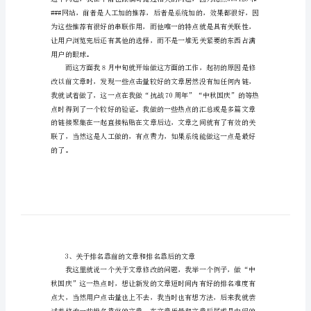
编
读。
辑
1、文章素材的集体采集
年
度
个
人
总
结
度，当然工作效率也是显而易见的。
光
2、文章后边的推荐阅读
阴
似
箭
日