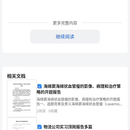
我
们
更多完整内容
盘
点
继续阅读
一
年
工
作
相关文档
的
海绵窦海绵状血管瘤的影像、病理和治疗策
略的开题报告
时
海绵窦海绵状血管瘤的影像、病理和治疗策略的开题报
告一、选题背景及意义海绵窦海绵状血管瘤（cavernous
候。
sinus cavernous hemangioma，CSCH）是一种常见的
2
阅读
0
收藏
颅内血管瘤，出现
下
面
物流公司实习顶岗报告多篇
独多发几篇文章的效果好了太多。