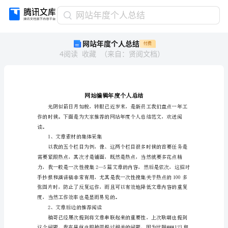
网
网站年度个人总结
站
网站年度个人总结
付费
年
4
阅读
收藏
（
来自
：
贤阅文档
）
度
个
人
总
结
网
站