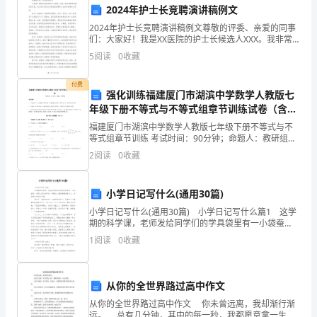
的
2024年护士长竞聘演讲稿例文
2024年护士长竞聘演讲稿例文尊敬的评委、亲爱的同事
努
们：大家好！我是XX医院的护士长候选人XXX。我非常
荣幸能够站在这里，向大家介绍自己并阐述我竞聘护士
力
5
阅读
0
收藏
长职位的理念与目标。首先，我想谈一谈我的职业理念
和
七、展望未来
付费
强化训练福建厦门市湖滨中学数学人教版七
团
年级下册不等式与不等式组章节训练试卷（含答
案详解）
福建厦门市湖滨中学数学人教版七年级下册不等式与不
队
等式组章节训练 考试时间：90分钟；命题人：教研组考
生注意：1、本卷分第I卷（选择题）和第Ⅱ卷（非选择
协
2
阅读
0
收藏
题）两部分，满分100分，考试时间90分钟2、答卷
作，
小学日记写什么(通用30篇)
取
小学日记写什么(通用30篇) 小学日记写什么篇1 这学
期的科学课，老师发给同学们的学具袋里有一小袋蚕
得
卵，老师让我们拿回家，等孵出小蚕再慢慢喂养长大，
门的明天一定会更加辉煌。
1
阅读
0
收藏
并观察它的成长过程。 周末了，我回到家里，
了
显
从你的全世界路过高中作文
著
从你的全世界路过高中作文 你未曾远离，我却渐行渐
远。 总有几分钟，其中的每一秒，我都愿意拿一生去