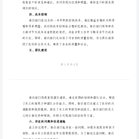
餐
饮
二、市场拓展
部
门
年
度
良好的合作关系，提高了市
工
三、服务质量提升
作
总
结
一、
工