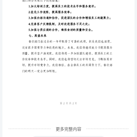
作
到及时响应。
概
四、成本控制
况
在
过
去
的
一
五、团队建设
年
中，
餐
饮
部
更多完整内容