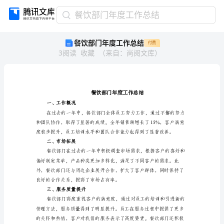
餐
餐饮部门年度工作总结
饮
餐饮部门年度工作总结
付费
部
3
阅读
收藏
（
来自
：
尚阅文库
）
门
年
度
工
作
总
一、工作概况
结