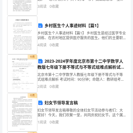
换取。 总有几滴泪，其中的每一次抽泣，我都愿意拿
的
3
阅读
0
收藏
满手的承诺去代替。 总有几段场景，其中的
成
乡村医生个人事迹材料【篇1】
绩。
乡村医生个人事迹材料【篇1】 乡村医生是经过医学专业
全
训练、在农村地区提供医疗服务的医生。他们的主要职
责是向农村居民提供基本的医疗保健服务。下面是小编
4
阅读
0
收藏
年
为大家精心收集整理的乡村医生个人事迹材料，希望
销
付费
2023-2024学年度北京市第十二中学数学人
教版七年级下册不等式与不等式组难点解析试卷
售
（含答案详解版）
北京市第十二中学数学人教版七年级下册不等式与不等
额
式组难点解析 考试时间：90分钟；命题人：教研组考生
注意：1、本卷分第I卷（选择题）和第Ⅱ卷（非选择题）
2
阅读
0
收藏
增
两部分，满分100分，考试时间90分钟2、答卷前
付费
长
妇女节领导发言稿
了
妇女节领导发言稿尊敬的全体妇女节活动参与者们：大
家好！今天，我们欢聚一堂，共同庆祝妇女节，这个属
15%，
于我们女性的特殊日子。首先，我代表全体领导，向所
1
阅读
0
收藏
有妇女们表示衷心的祝福和诚挚的敬意！妇女节是一个
向妇女们
客