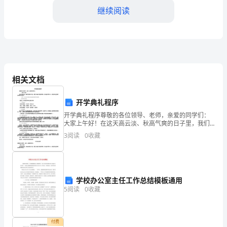
门
继续阅读
全
体
员
工
相关文档
努
开学典礼程序
力
开学典礼程序尊敬的各位领导、老师，亲爱的同学们：
六、存在的问题和改进措施
大家上午好！在这天高云淡、秋高气爽的日子里，我们
工
又迎来了新的学期。今天是开学第一天，我们在这里举
3
阅读
0
收藏
行新学期开学典礼。首先，向大家介绍在前台就座的领
作，
导和老师
通
部门将会采取以下改进措施：
过
学校办公室主任工作总结模板通用
5
阅读
0
收藏
不
2.优化工作流程，提高服务
懈
付费