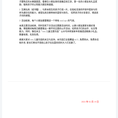
期待已久的寒假已经来临
，
您想让孩子在电脑
、
电视
、
学习班之余
全市最佳的亲子、运动
益智
初
快乐吗？儿童乐园平米超大温暖空间，
、
、
xxx300
馆
趣味游戏
、听故事
做手
工无所不有！大年初
，
、
一
一
快乐相伴同行
活动主题：
koala
派
大年初
活动时间：
10--12
一上午点点
对
通过同城儿童友谊派对活动
为小朋友及家长间建立
活动预期：
，
台
在潜意识里促进小朋友及家长把儿童乐园作为
一个交流的大本营
xxx
，
，
活
动
活动地点：
xxxxxxxx3
市楼树袋熊儿童乐园
活动内容
策
1+
自我介绍表演才艺
划
超市购物游戏
有很多种水果跟蔬菜
2
，
在乐园里面的过家家超市里，
，
子要购买的水果跟蔬菜
，看哪位小朋友拿的准确且快又多
，
第
一
方
励，
锻炼孩子的认知能力跟反映速度
。
2
互换玩具（或书籍），与原本陌生的孩子打成
一
片
，