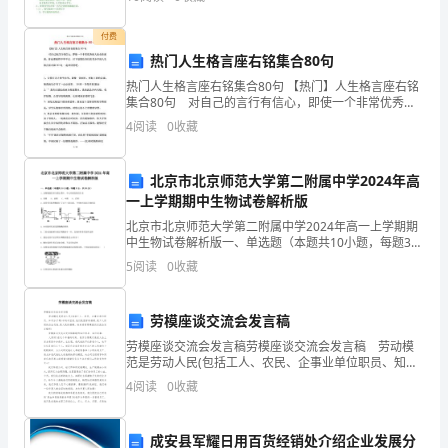
是让学生在认识掌握基本笔画的书写上进一步认识斜
习
捺、平捺的书
付费
班
热门人生格言座右铭集合80句
热门人生格言座右铭集合80句 【热门】人生格言座右铭
之
集合80句 对自己的言行有信心，即使一个非常优秀的
人站在你面前，你也要显得不卑不亢。以下是我给各位
余，
4
阅读
0
收藏
读者分享的人生格言座右铭80句,一起来欣
尽
北京市北京师范大学第二附属中学2024年高
情
一上学期期中生物试卷解析版
北京市北京师范大学第二附属中学2024年高一上学期期
释
中生物试卷解析版一、单选题（本题共10小题，每题3
分，共30分）1、动物细胞有丝分裂过程中，中心粒的复
放
5
阅读
0
收藏
制发生在A．间期 B．前期 C．中
童
劳模座谈交流会发言稿
真
劳模座谈交流会发言稿劳模座谈交流会发言稿 劳动模
范是劳动人民(包括工人、农民、企事业单位职员、知识
的
分子等)中的中坚者,他们是国家的栋梁,是工人阶级的杰出
4
阅读
0
收藏
代表,是人民的楷模。快来看看劳模座谈交流会发
快
成安县军耀日用百货经销处介绍企业发展分