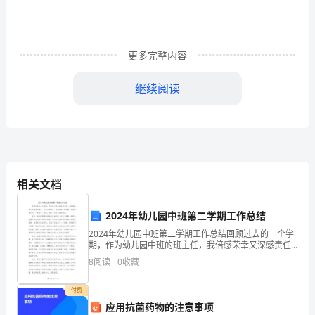
策
划
方
更多完整内容
案
继续阅读
期
待
已
久
相关文档
的
2024年幼儿园中班第二学期工作总结
寒
2024年幼儿园中班第二学期工作总结回顾过去的一个学
期，作为幼儿园中班的班主任，我倍感荣幸又深感责任
假
重大。在这个学期中，我带领着一群可爱、活泼的孩子
8
阅读
0
收藏
们，一起学习、成长，经历了许多宝贵的时刻。首先，
已
我注
付费
经
应用抗菌药物的注意事项