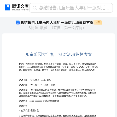
总
总结报告儿童乐园大年初一派对活动策划方案
结
总结报告儿童乐园大年初一派对活动策划方案
付费
报
3
阅读
收藏
（
来自
：
第一文库网
）
告
儿
童
乐
园
大
年