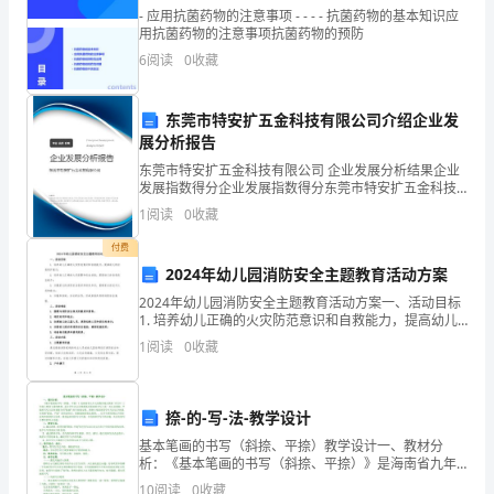
来
- 应用抗菌药物的注意事项 - - - - 抗菌药物的基本知识应
用抗菌药物的注意事项抗菌药物的预防
临，
6
阅读
0
收藏
您
东莞市特安扩五金科技有限公司介绍企业发
想
展分析报告
让
东莞市特安扩五金科技有限公司 企业发展分析结果企业
发展指数得分企业发展指数得分东莞市特安扩五金科技
有限公司综合得分说明：企业发展指数根据企业规模、
孩
1
阅读
0
收藏
企业创新、企业风险、企业活力四个维度对企业发展情
况进
子
付费
2024年幼儿园消防安全主题教育活动方案
在
2024年幼儿园消防安全主题教育活动方案一、活动目标
1. 培养幼儿正确的火灾防范意识和自救能力，提高幼儿
电
的自我保护能力；2. 培养幼儿正确的火灾报警和逃生技
1
阅读
0
收藏
能，提高幼儿的自我逃生能力；3. 加强家长的
脑、
电
捺-的-写-法-教学设计
视、
基本笔画的书写（斜捺、平捺）教学设计一、教材分
析：《基本笔画的书写（斜捺、平捺）》是海南省九年
学
义务教育地方教材《写字》三年级上册第七课的教材。
10
阅读
0
收藏